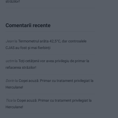
străzilor!
Comentarii recente
Jean
la
Termometrul arăta 42,5°C, dar controalele
CJAS au fost și mai fierbinți
uctm
la
Toți cetățenii vor avea privilegiu de primar la
refacerea străzilor!
Dorin
la
Coșei acuză: Primar cu tratament privilegiat la
Herculane!
Tica
la
Coșei acuză: Primar cu tratament privilegiat la
Herculane!