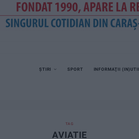
Dorinel Munteanu cere concentrare totală!
ȘTIRI
SPORT
INFORMAŢII (IN)UTI
TAG
AVIATIE