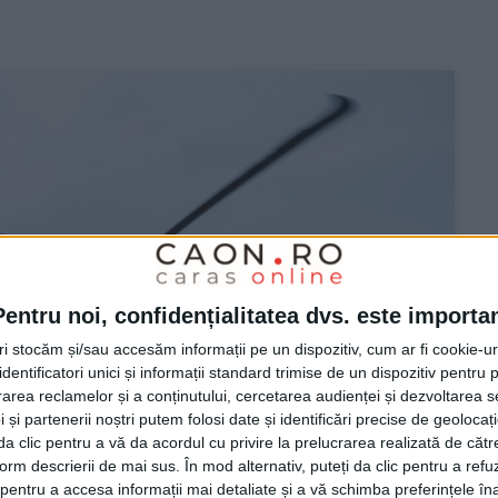
Pentru noi, confidențialitatea dvs. este importa
tri stocăm și/sau accesăm informații pe un dispozitiv, cum ar fi cookie-u
dentificatori unici și informații standard trimise de un dispozitiv pentru p
rea reclamelor și a conținutului, cercetarea audienței și dezvoltarea ser
 și partenerii noștri putem folosi date și identificări precise de geoloca
i da clic pentru a vă da acordul cu privire la prelucrarea realizată de cătr
form descrierii de mai sus. În mod alternativ, puteți da clic pentru a refu
entru a accesa informații mai detaliate și a vă schimba preferințele în