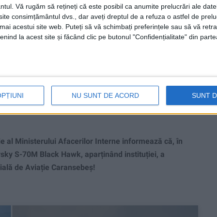
ntul.
Vă rugăm să rețineți că este posibil ca anumite prelucrări ale date
te consimțământul dvs., dar aveți dreptul de a refuza o astfel de prelu
umai acestui site web. Puteți să vă schimbați preferințele sau să vă ret
nind la acest site și făcând clic pe butonul "Confidențialitate" din parte
 testat cerul
OPȚIUNI
NU SUNT DE ACORD
SUNT 
al Ministerului Afacerilor Interne informează că, în
sky S-70M Black Hawk, aparținând instituției, a
cială de Aviație Caransebeș!