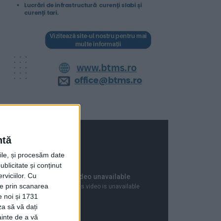
ntă
rile, și procesăm date
ublicitate și conținut
viciilor.
Cu
ție prin scanarea
e noi și 1731
za să vă dați
ainte de a vă