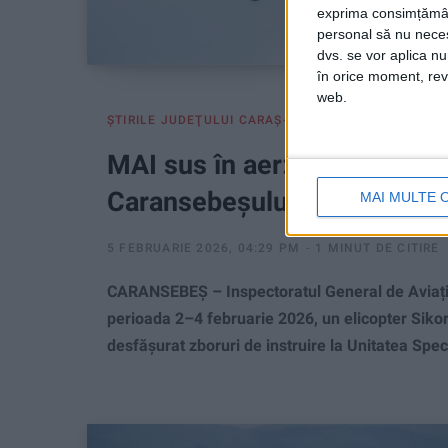
exprima consimțămâ
personal să nu necesi
dvs. se vor aplica n
în orice moment, reve
web.
ŞTIRILE JUDEŢULUI CARAŞ-SEVERIN
MAI sus în aer: Black Hawk a
Caransebeșului
MAI MULTE 
5 FEBRUARIE 2026, 04:29 PM
1 MINUT DE CITIRE
CARANSEBEȘ – Inspectoratul General de Aviație 
perioada 2–4 februarie 2026, un elicopter Sikor
desfășurat zboruri de instruire la Unitatea Spe