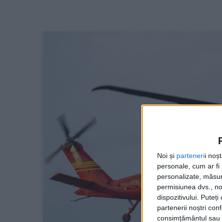
Noi și
parteneri
i noș
personale, cum ar fi i
personalizate, măsura
permisiunea dvs., noi
dispozitivului. Puteț
partenerii noștri con
consimțământul sau p