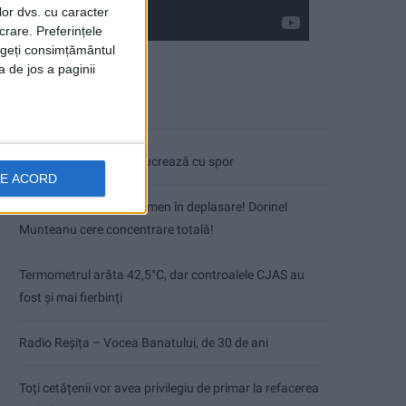
lor dvs. cu caracter
crare. Preferințele
rageți consimțământul
a de jos a paginii
Articole recente
Pe toate șantierele se lucrează cu spor
DE ACORD
CSM Reșița, primul examen în deplasare! Dorinel
Munteanu cere concentrare totală!
Termometrul arăta 42,5°C, dar controalele CJAS au
fost și mai fierbinți
Radio Reșița – Vocea Banatului, de 30 de ani
Toți cetățenii vor avea privilegiu de primar la refacerea