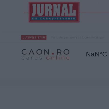
CSM Reșița, primul examen în deplasare! 
ULTIMELE ȘTIRI