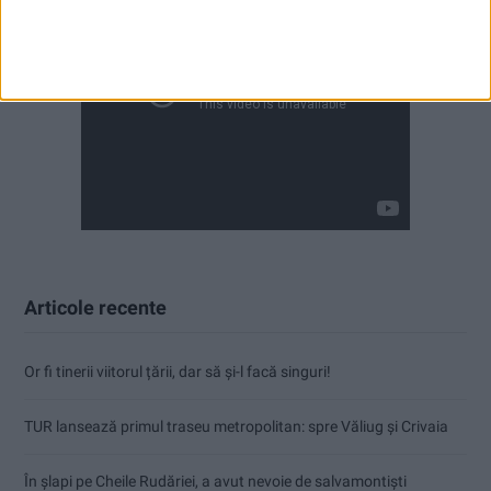
Articole recente
Or fi tinerii viitorul țării, dar să și-l facă singuri!
TUR lansează primul traseu metropolitan: spre Văliug și Crivaia
În șlapi pe Cheile Rudăriei, a avut nevoie de salvamontiști