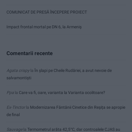
COMUNICAT DE PRESĂ ÎNCEPERE PROIECT
Impact frontal mortal pe DN 6, la Armeniș
Comentarii recente
Agata crispy
la
În șlapi pe Cheile Rudăriei, a avut nevoie de
salvamontiști
Ppa
la
Care va fi, oare, varianta la Varianta ocolitoare?
Ex-Tinctor
la
Modernizarea Fântânii Cinetice din Reșița se apropie
de final
Sauvage
la
Termometrul arăta 42,5°C, dar controalele CJAS au