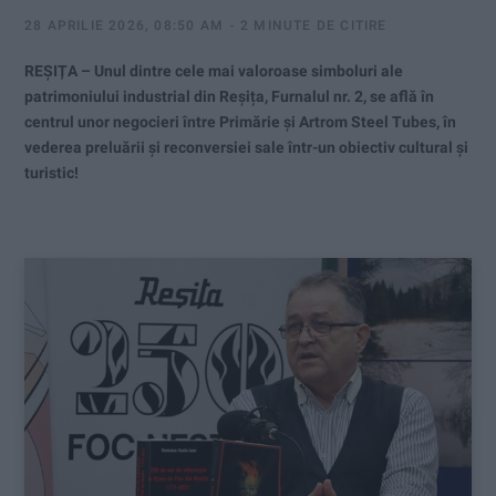
28 APRILIE 2026, 08:50 AM
2 MINUTE DE CITIRE
REȘIȚA – Unul dintre cele mai valoroase simboluri ale
patrimoniului industrial din Reșița, Furnalul nr. 2, se află în
centrul unor negocieri între Primărie și Artrom Steel Tubes, în
vederea preluării și reconversiei sale într-un obiectiv cultural și
turistic!