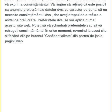
vă exprima consimțământul.
Vă rugăm să rețineți că este posibil
ca anumite prelucrări ale datelor dvs. cu caracter personal să nu
necesite consimțământul dvs., dar aveți dreptul de a refuza o
astfel de prelucrare. Preferințele dvs. se vor aplica numai
acestui site web. Puteți să vă schimbați preferințele sau să vă
retrageți consimțământul în orice moment, revenind la acest site
și făcând clic pe butonul "Confidențialitate" din partea de jos a
paginii web.
ŞTIRILE JUDEŢULUI CARAŞ-SEVERIN
„Fluturele“ de la Secu oprește din nou
apa reșițenilor
24 APRILIE 2025, 07:50 AM
2 MINUTE DE CITIRE
REȘIȚA – Se va întâmpla vineri, 25 aprilie, când apa va fi oprită
de la 7.00 la 21.00, pentru o nouă înlocuire a robinetului tip
fluture de la barajul Secu. S-a mai întâmplat și anul trecut, în 24