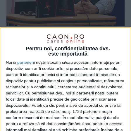
ŞTIRILE JUDEŢULUI CARAŞ-SEVERIN
Pentru noi, confidențialitatea dvs.
Romulus Vasile Ioan, noul cetățean de
este importantă
onoare al Reșiței
Noi și
parteneri
i noștri stocăm și/sau accesăm informații pe un
dispozitiv, cum ar fi cookie-urile, și procesăm date personale,
1 APRILIE 2026, 03:58 PM
3 MINUTE DE CITIRE
cum ar fi identificatori unici și informații standard trimise de un
dispozitiv pentru publicitate și conținut personalizate, măsurarea
REȘIȚA – Acordarea titlului a fost aprobată, marți, cu
reclamelor și a conținutului, cercetarea audienței și dezvoltarea
unanimitate de voturi de către consilierii locali!
serviciilor.
Cu permisiunea dvs., noi și partenerii noștri putem
folosi date și identificări precise de geolocație prin scanarea
dispozitivului. Puteți da clic pentru a vă da acordul cu privire la
prelucrarea realizată de către noi și 1733 partenerii noștri
conform descrierii de mai sus. În mod alternativ, puteți da clic
pentru a refuza să vă dați consimțământul sau pentru a accesa
informații mai detaliate și a vă schimba preferințele înainte de a