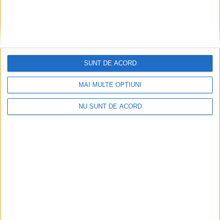
ŞTIRILE JUDEŢULUI CARAŞ-SEVERIN
Cu ARTROM îşi face planul Vama
Naidăş
SUNT DE ACORD
29 SEPTEMBRIE 2023, 09:51 AM
3 MINUTE DE CITIRE
CARAŞ-SEVERIN – Cea mai mare parte a încasărilor din taxe
MAI MULTE OPȚIUNI
vamale şi TVA în primele opt luni ale acestui an provine din
NU SUNT DE ACORD
importul de fontă din Serbia!