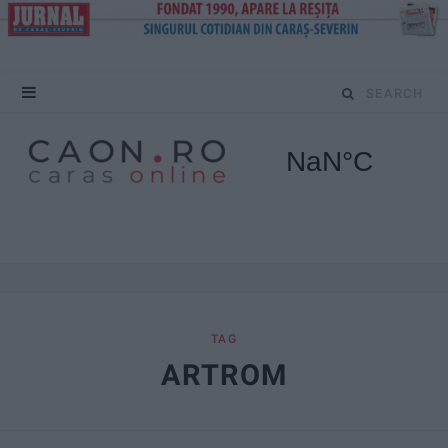
S
e
a
r
c
h
f
TAG
ARTROM
o
r