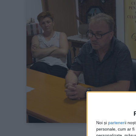
Noi și
parteneri
i noș
personale, cum ar fi i
personalizate, măsura