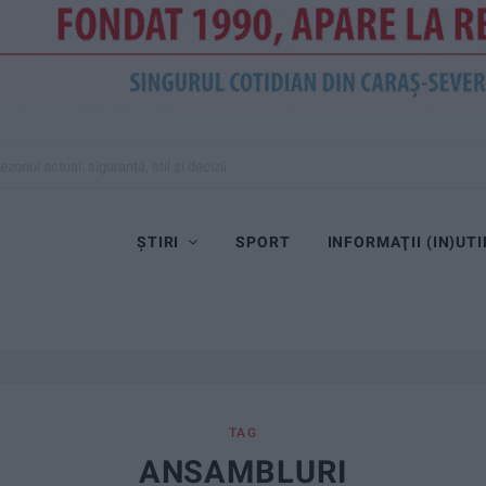
zonul actual: siguranță, stil și decizii inspirate
ȘTIRI
SPORT
INFORMAŢII (IN)UTI
TAG
ANSAMBLURI