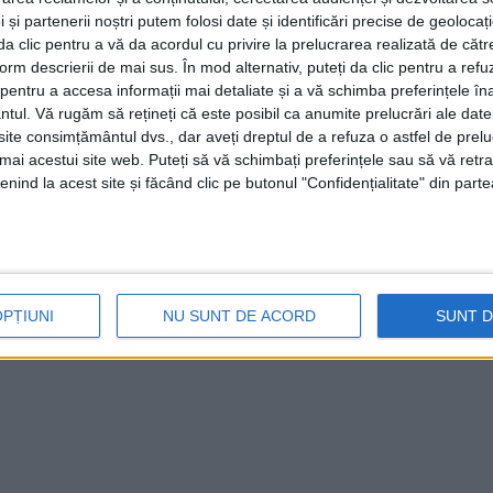
 și partenerii noștri putem folosi date și identificări precise de geoloca
i da clic pentru a vă da acordul cu privire la prelucrarea realizată de cătr
rcules promite un program
form descrierii de mai sus. În mod alternativ, puteți da clic pentru a refu
entru a accesa informații mai detaliate și a vă schimba preferințele în
ntul.
Vă rugăm să rețineți că este posibil ca anumite prelucrări ale date
te consimțământul dvs., dar aveți dreptul de a refuza o astfel de prelu
umai acestui site web. Puteți să vă schimbați preferințele sau să vă ret
nind la acest site și făcând clic pe butonul "Confidențialitate" din parte
are și Promovare a Culturii Tradiționale din Caraș-
valului Internațional Hercules în perioada 1-7 iulie.
e Vară proaspăt inaugurat în Băile Herculane, aduce un
ți, prelungindu-se cu încă două zile!
OPȚIUNI
NU SUNT DE ACORD
SUNT 