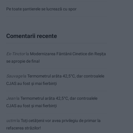
Pe toate șantierele se lucrează cu spor
Comentarii recente
Ex-Tinctor
la
Modernizarea Fântânii Cinetice din Reșița
se apropie de final
Sauvage
la
Termometrul arăta 42,5°C, dar controalele
CJAS au fost și mai fierbinți
Jean
la
Termometrul arăta 42,5°C, dar controalele
CJAS au fost și mai fierbinți
uctm
la
Toți cetățenii vor avea privilegiu de primar la
refacerea străzilor!