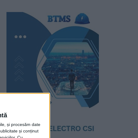
ntă
rile, și procesăm date
ublicitate și conținut
viciilor.
Cu