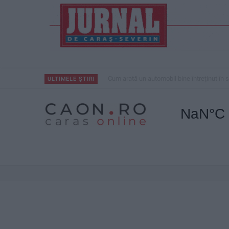
Cum arată un automobil bine întreținut în se
ULTIMELE ȘTIRI