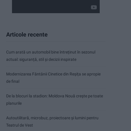
Articole recente
Cum arată un automobil bine întreținut în sezonul
actual: siguranță, stil și decizii inspirate
Modernizarea Fântânii Cinetice din Reșița se apropie
de final
De la blocuri la stadion: Moldova Nouă crește pe toate
planurile
Autoutilitară, microbuz, proiectoare și lumini pentru
Teatrul de Vest