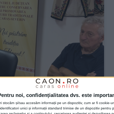
Pentru noi, confidențialitatea dvs. este importa
tri stocăm și/sau accesăm informații pe un dispozitiv, cum ar fi cookie-u
dentificatori unici și informații standard trimise de un dispozitiv pentru p
rea reclamelor și a conținutului, cercetarea audienței și dezvoltarea ser