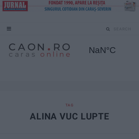
S
e
a
r
c
h
f
TAG
ALINA VUC LUPTE
o
r