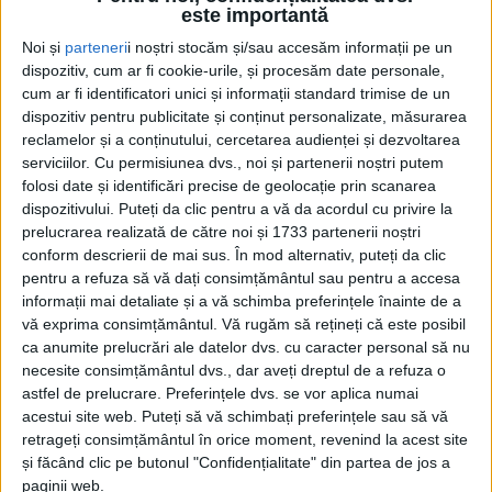
este importantă
acasă
Noi și
parteneri
i noștri stocăm și/sau accesăm informații pe un
18 MARTIE 2020, 08:50 AM
2 MINUTE DE CITIRE
dispozitiv, cum ar fi cookie-urile, și procesăm date personale,
cum ar fi identificatori unici și informații standard trimise de un
REȘIȚA – Luptătoarea Alina Vuc se antrenează în această
dispozitiv pentru publicitate și conținut personalizate, măsurarea
perioadă acasă, la București, iar obiectivul ei a rămas același:
reclamelor și a conținutului, cercetarea audienței și dezvoltarea
medalie la Jocurile Olimpice. Deocamdată este singura
serviciilor.
Cu permisiunea dvs., noi și partenerii noștri putem
luptătoare româncă calificată la JO de la Tokyo!
folosi date și identificări precise de geolocație prin scanarea
dispozitivului. Puteți da clic pentru a vă da acordul cu privire la
prelucrarea realizată de către noi și 1733 partenerii noștri
conform descrierii de mai sus. În mod alternativ, puteți da clic
pentru a refuza să vă dați consimțământul sau pentru a accesa
informații mai detaliate și a vă schimba preferințele înainte de a
vă exprima consimțământul.
Vă rugăm să rețineți că este posibil
ca anumite prelucrări ale datelor dvs. cu caracter personal să nu
necesite consimțământul dvs., dar aveți dreptul de a refuza o
astfel de prelucrare. Preferințele dvs. se vor aplica numai
acestui site web. Puteți să vă schimbați preferințele sau să vă
retrageți consimțământul în orice moment, revenind la acest site
și făcând clic pe butonul "Confidențialitate" din partea de jos a
paginii web.