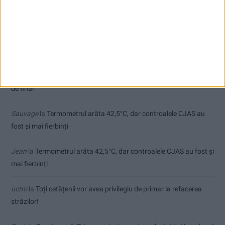
Care va fi, oare, varianta la Varianta ocolitoare?
Comentarii recente
Ex-Tinctor
la
Modernizarea Fântânii Cinetice din Reșița se apropie
de final
Sauvage
la
Termometrul arăta 42,5°C, dar controalele CJAS au
fost și mai fierbinți
Jean
la
Termometrul arăta 42,5°C, dar controalele CJAS au fost și
mai fierbinți
uctm
la
Toți cetățenii vor avea privilegiu de primar la refacerea
străzilor!