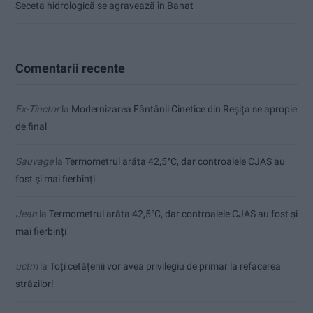
Seceta hidrologică se agravează în Banat
Comentarii recente
Ex-Tinctor
la
Modernizarea Fântânii Cinetice din Reșița se apropie
de final
Sauvage
la
Termometrul arăta 42,5°C, dar controalele CJAS au
fost și mai fierbinți
Jean
la
Termometrul arăta 42,5°C, dar controalele CJAS au fost și
mai fierbinți
uctm
la
Toți cetățenii vor avea privilegiu de primar la refacerea
străzilor!