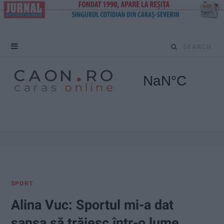
S
e
a
r
c
h
f
SPORT
o
Alina Vuc: Sportul mi-a dat
r
șansa să trăiesc într-o lume