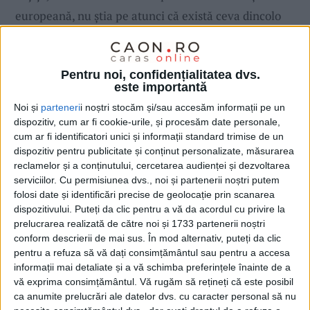
europeană, nu știa pe atunci că există ceva dincolo
de titlul național. Începuse luptele din întâmplare, în
clasa a treia, când a văzut un afiș pe ușa școlii și s-a
Pentru noi, confidențialitatea dvs.
dus la un antrenament împreună cu câțiva colegi
este importantă
pentru că „voiam să mă joc, să-mi pierd timpul liber.
Noi și
parteneri
i noștri stocăm și/sau accesăm informații pe un
Nu știam unde mă duc, ce înseamnă luptele sau ce
dispozitiv, cum ar fi cookie-urile, și procesăm date personale,
cum ar fi identificatori unici și informații standard trimise de un
sport mă apuc să fac”. I-a plăcut să se joace la
dispozitiv pentru publicitate și conținut personalizate, măsurarea
antrenamente, i-a plăcut concurența și i-a plăcut să
reclamelor și a conținutului, cercetarea audienței și dezvoltarea
câștige.
serviciilor.
Cu permisiunea dvs., noi și partenerii noștri putem
folosi date și identificări precise de geolocație prin scanarea
dispozitivului. Puteți da clic pentru a vă da acordul cu privire la
A înțeles că drumul început din întâmplare poate
prelucrarea realizată de către noi și 1733 partenerii noștri
conform descrierii de mai sus. În mod alternativ, puteți da clic
deveni ceva serios în 2007, când și-a împlinit visul și
pentru a refuza să vă dați consimțământul sau pentru a accesa
a câștigat primul titlu național – pe care l-a apărat
informații mai detaliate și a vă schimba preferințele înainte de a
de atunci în fiecare an. Nu i-a fost ușor, „pentru că eu
vă exprima consimțământul.
Vă rugăm să rețineți că este posibil
ca anumite prelucrări ale datelor dvs. cu caracter personal să nu
eram mică și mă credeam bună. Și când am ajuns