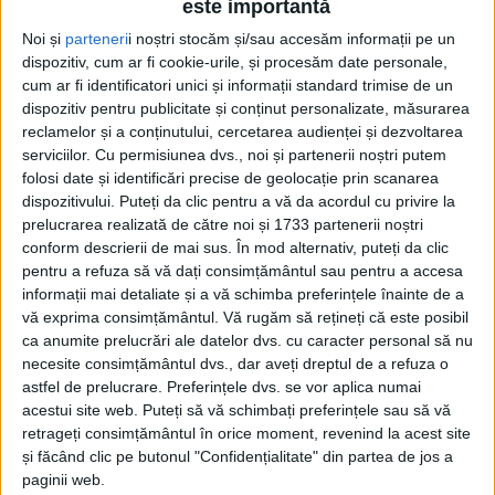
este importantă
BĂILE HERCULANE – La Băile Herculane a ajuns al doilea
Noi și
parteneri
i noștri stocăm și/sau accesăm informații pe un
premiu internaţional, după cel câştigat în anul 2019. S-a
dispozitiv, cum ar fi cookie-urile, și procesăm date personale,
întâmplat zilele trecute la Belgrad, acolo unde Bacolux Afrodita
cum ar fi identificatori unici și informații standard trimise de un
Resort & Spa a obținut premiul „Best Spa Hotel” în cadrul
dispozitiv pentru publicitate și conținut personalizate, măsurarea
Balkan Spa Summit!
reclamelor și a conținutului, cercetarea audienței și dezvoltarea
serviciilor.
Cu permisiunea dvs., noi și partenerii noștri putem
folosi date și identificări precise de geolocație prin scanarea
dispozitivului. Puteți da clic pentru a vă da acordul cu privire la
prelucrarea realizată de către noi și 1733 partenerii noștri
conform descrierii de mai sus. În mod alternativ, puteți da clic
pentru a refuza să vă dați consimțământul sau pentru a accesa
informații mai detaliate și a vă schimba preferințele înainte de a
vă exprima consimțământul.
Vă rugăm să rețineți că este posibil
ca anumite prelucrări ale datelor dvs. cu caracter personal să nu
necesite consimțământul dvs., dar aveți dreptul de a refuza o
astfel de prelucrare. Preferințele dvs. se vor aplica numai
acestui site web. Puteți să vă schimbați preferințele sau să vă
retrageți consimțământul în orice moment, revenind la acest site
și făcând clic pe butonul "Confidențialitate" din partea de jos a
paginii web.