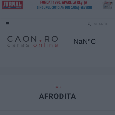
S
e
a
r
c
h
f
TAG
AFRODITA
o
r