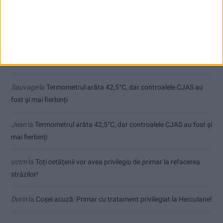
Comentarii recente
Ex-Tinctor
la
Modernizarea Fântânii Cinetice din Reșița se apropie
de final
Sauvage
la
Termometrul arăta 42,5°C, dar controalele CJAS au
fost și mai fierbinți
Jean
la
Termometrul arăta 42,5°C, dar controalele CJAS au fost și
mai fierbinți
uctm
la
Toți cetățenii vor avea privilegiu de primar la refacerea
străzilor!
Dorin
la
Coșei acuză: Primar cu tratament privilegiat la Herculane!