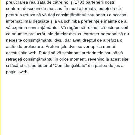
REȘIȚA – Dacă, la Reșița, adresele de email ale consilierilor
prelucrarea realizată de către noi și 1733 partenerii noștri
locali vor rămâne pe mai departe confidențiale, grupul PSD are,
conform descrierii de mai sus. În mod alternativ, puteți da clic
de marți, un nou comunicator!
pentru a refuza să vă dați consimțământul sau pentru a accesa
informații mai detaliate și a vă schimba preferințele înainte de a
vă exprima consimțământul.
Vă rugăm să rețineți că este posibil
ca anumite prelucrări ale datelor dvs. cu caracter personal să nu
necesite consimțământul dvs., dar aveți dreptul de a refuza o
astfel de prelucrare. Preferințele dvs. se vor aplica numai
Arhive
acestui site web. Puteți să vă schimbați preferințele sau să vă
retrageți consimțământul în orice moment, revenind la acest site
și făcând clic pe butonul "Confidențialitate" din partea de jos a
A
paginii web.
r
h
i
v
e