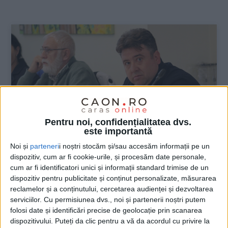
:
Pentru noi, confidențialitatea dvs.
este importantă
Noi și
parteneri
i noștri stocăm și/sau accesăm informații pe un
dispozitiv, cum ar fi cookie-urile, și procesăm date personale,
ŞTIRILE JUDEŢULUI CARAŞ-SEVERIN
cum ar fi identificatori unici și informații standard trimise de un
dispozitiv pentru publicitate și conținut personalizate, măsurarea
Strategii de comunicare (ne)modificate
reclamelor și a conținutului, cercetarea audienței și dezvoltarea
serviciilor.
Cu permisiunea dvs., noi și partenerii noștri putem
20 FEBRUARIE 2025, 01:07 PM
2 MINUTE DE CITIRE
folosi date și identificări precise de geolocație prin scanarea
dispozitivului. Puteți da clic pentru a vă da acordul cu privire la