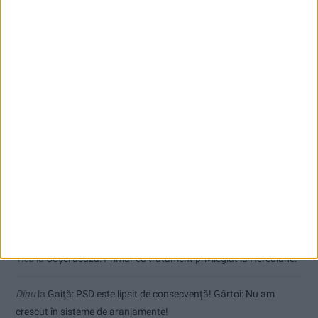
Toți cetățenii vor avea privilegiu de primar la refacerea străzilor!
Comentarii recente
Jean
la
Termometrul arăta 42,5°C, dar controalele CJAS au fost și
mai fierbinți
uctm
la
Toți cetățenii vor avea privilegiu de primar la refacerea
străzilor!
Dorin
la
Coșei acuză: Primar cu tratament privilegiat la Herculane!
Tica
la
Coșei acuză: Primar cu tratament privilegiat la Herculane!
Dinu
la
Gaiţă: PSD este lipsit de consecvență! Gârtoi: Nu am
crescut în sisteme de aranjamente!