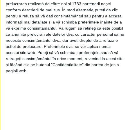
prelucrarea realizată de către noi și 1733 partenerii noștri
CARANSEBEȘ – Nu toți cei 500 de angajați ai Spitalului
conform descrierii de mai sus. În mod alternativ, puteți da clic
Municipal de Urgență Caransebeș vor primi stimulentul de risc
pentru a refuza să vă dați consimțământul sau pentru a accesa
informații mai detaliate și a vă schimba preferințele înainte de a
care va fi acordat personalului din spitalele dedicate COVID,
vă exprima consimțământul.
Vă rugăm să rețineți că este posibil
așa cum s-a crezut inițial!
ca anumite prelucrări ale datelor dvs. cu caracter personal să nu
necesite consimțământul dvs., dar aveți dreptul de a refuza o
astfel de prelucrare. Preferințele dvs. se vor aplica numai
acestui site web. Puteți să vă schimbați preferințele sau să vă
retrageți consimțământul în orice moment, revenind la acest site
Arhive
și făcând clic pe butonul "Confidențialitate" din partea de jos a
paginii web.
A
r
h
i
v
e