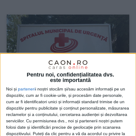
:
Pentru noi, confidențialitatea dvs.
este importantă
Noi și
parteneri
i noștri stocăm și/sau accesăm informații pe un
dispozitiv, cum ar fi cookie-urile, și procesăm date personale,
ŞTIRILE JUDEŢULUI CARAŞ-SEVERIN
cum ar fi identificatori unici și informații standard trimise de un
dispozitiv pentru publicitate și conținut personalizate, măsurarea
Cican și șefii de secție decid cine ia
reclamelor și a conținutului, cercetarea audienței și dezvoltarea
stimulentul de 500 de euro!
serviciilor.
Cu permisiunea dvs., noi și partenerii noștri putem
folosi date și identificări precise de geolocație prin scanarea
27 APRILIE 2020, 09:39 AM
2 MINUTE DE CITIRE
dispozitivului. Puteți da clic pentru a vă da acordul cu privire la