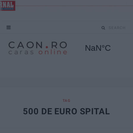
S
e
a
r
c
h
f
TAG
500 DE EURO SPITAL
o
r