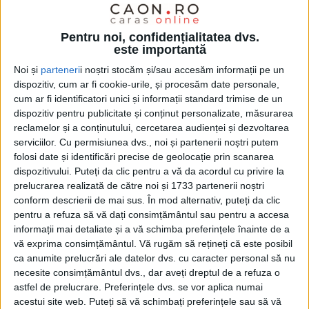
Pentru noi, confidențialitatea dvs.
este importantă
Noi și
parteneri
i noștri stocăm și/sau accesăm informații pe un
dispozitiv, cum ar fi cookie-urile, și procesăm date personale,
cum ar fi identificatori unici și informații standard trimise de un
dispozitiv pentru publicitate și conținut personalizate, măsurarea
reclamelor și a conținutului, cercetarea audienței și dezvoltarea
serviciilor.
Cu permisiunea dvs., noi și partenerii noștri putem
folosi date și identificări precise de geolocație prin scanarea
dispozitivului. Puteți da clic pentru a vă da acordul cu privire la
prelucrarea realizată de către noi și 1733 partenerii noștri
conform descrierii de mai sus. În mod alternativ, puteți da clic
Angajații unității sanitare atrag atenția asupra
pentru a refuza să vă dați consimțământul sau pentru a accesa
efectelor pe care noul proiect al
Legii salarizării
informații mai detaliate și a vă schimba preferințele înainte de a
vă exprima consimțământul.
Vă rugăm să rețineți că este posibil
personalului plătit din fonduri publice
le-ar putea avea
ca anumite prelucrări ale datelor dvs. cu caracter personal să nu
asupra veniturilor din sistemul de
sănătate.
necesite consimțământul dvs., dar aveți dreptul de a refuza o
astfel de prelucrare. Preferințele dvs. se vor aplica numai
acestui site web. Puteți să vă schimbați preferințele sau să vă