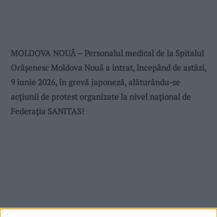
MOLDOVA NOUĂ – Personalul medical de la Spitalul
Orășenesc Moldova Nouă a intrat, începând de astăzi,
9 iunie 2026, în grevă japoneză, alăturându-se
acțiunii de protest organizate la nivel național de
Federația SANITAS!