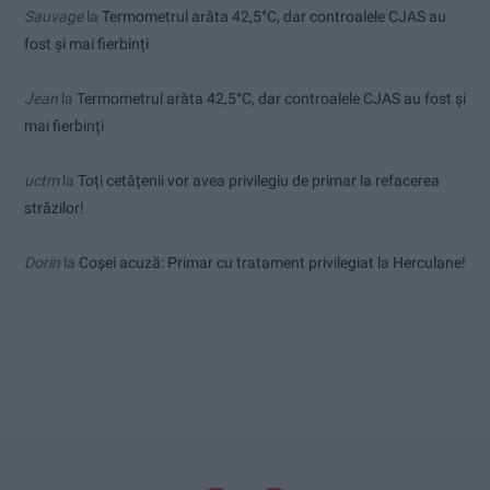
Sauvage
la
Termometrul arăta 42,5°C, dar controalele CJAS au
fost și mai fierbinți
Jean
la
Termometrul arăta 42,5°C, dar controalele CJAS au fost și
mai fierbinți
uctm
la
Toți cetățenii vor avea privilegiu de primar la refacerea
străzilor!
Dorin
la
Coșei acuză: Primar cu tratament privilegiat la Herculane!