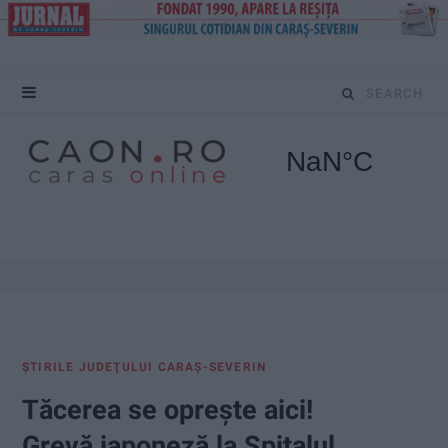
S
e
a
r
c
h
f
ŞTIRILE JUDEŢULUI CARAŞ-SEVERIN
o
Tăcerea se oprește aici!
r
Grevă japoneză la Spitalul