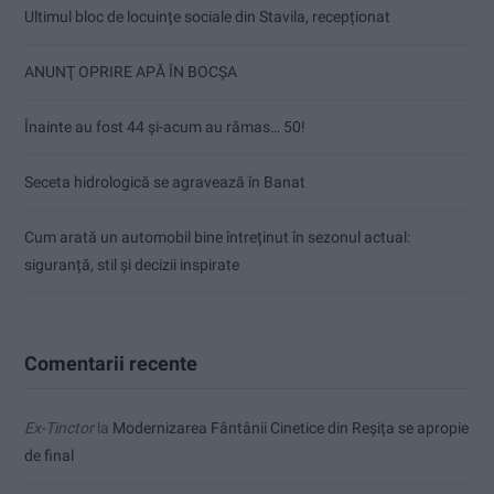
Ultimul bloc de locuințe sociale din Stavila, recepționat
ANUNŢ OPRIRE APĂ ÎN BOCȘA
Înainte au fost 44 și-acum au rămas… 50!
Seceta hidrologică se agravează în Banat
Cum arată un automobil bine întreținut în sezonul actual:
siguranță, stil și decizii inspirate
Comentarii recente
Ex-Tinctor
la
Modernizarea Fântânii Cinetice din Reșița se apropie
de final