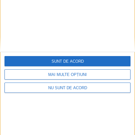
Articole recomandate
SUNT DE ACORD
MAI MULTE OPȚIUNI
NU SUNT DE ACORD
Ultimul bloc de locuințe sociale din Stavila,
recepționat