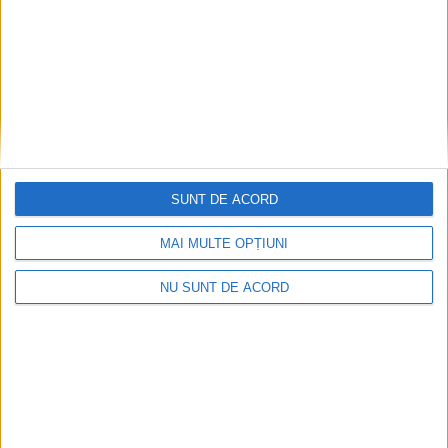
SUNT DE ACORD
MAI MULTE OPȚIUNI
NU SUNT DE ACORD
Înainte au fost 44 și-acum au rămas… 50!
2026-08-07