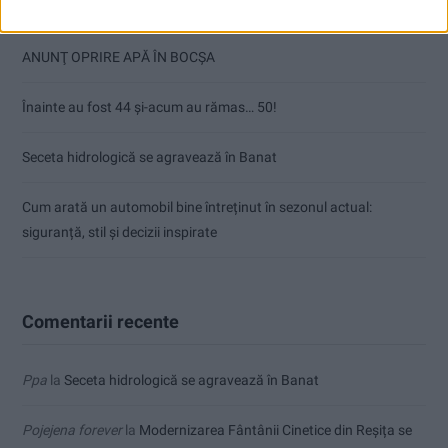
Ultimul bloc de locuințe sociale din Stavila, recepționat
ANUNŢ OPRIRE APĂ ÎN BOCȘA
Înainte au fost 44 și-acum au rămas… 50!
Seceta hidrologică se agravează în Banat
Cum arată un automobil bine întreținut în sezonul actual:
siguranță, stil și decizii inspirate
Comentarii recente
Ppa
la
Seceta hidrologică se agravează în Banat
Pojejena forever
la
Modernizarea Fântânii Cinetice din Reșița se