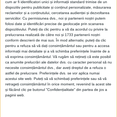
cum ar fi identificatori unici și informații standard trimise de un
dispozitiv pentru publicitate și conținut personalizate, măsurarea
reclamelor și a conținutului, cercetarea audienței și dezvoltarea
serviciilor.
Cu permisiunea dvs., noi și partenerii noștri putem
folosi date și identificări precise de geolocație prin scanarea
dispozitivului. Puteți da clic pentru a vă da acordul cu privire la
prelucrarea realizată de către noi și 1733 partenerii noștri
conform descrierii de mai sus. În mod alternativ, puteți da clic
pentru a refuza să vă dați consimțământul sau pentru a accesa
informații mai detaliate și a vă schimba preferințele înainte de a
vă exprima consimțământul.
Vă rugăm să rețineți că este posibil
ca anumite prelucrări ale datelor dvs. cu caracter personal să nu
Unele zone avertizate din județ au scăpat, miercuri,
necesite consimțământul dvs., dar aveți dreptul de a refuza o
de
codul portocaliu
de grindină, vijelii și ploi
astfel de prelucrare. Preferințele dvs. se vor aplica numai
acestui site web. Puteți să vă schimbați preferințele sau să vă
torențiale, însă nu toate. Potrivit
pompierilor militari
retrageți consimțământul în orice moment, revenind la acest site
cărășeni
, au fost derulate nu mai puțin de 22 de
și făcând clic pe butonul "Confidențialitate" din partea de jos a
misiuni, 13 dintre ele pentru acordarea de prim
paginii web.
ajutor și de asistență de persoane, iar restul au inclus
intervenții în urma
fenomenelor meteorologice