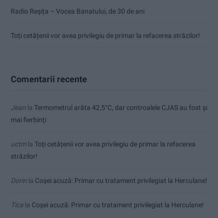
Radio Reșița – Vocea Banatului, de 30 de ani
Toți cetățenii vor avea privilegiu de primar la refacerea străzilor!
Comentarii recente
Jean
la
Termometrul arăta 42,5°C, dar controalele CJAS au fost și
mai fierbinți
uctm
la
Toți cetățenii vor avea privilegiu de primar la refacerea
străzilor!
Dorin
la
Coșei acuză: Primar cu tratament privilegiat la Herculane!
Tica
la
Coșei acuză: Primar cu tratament privilegiat la Herculane!