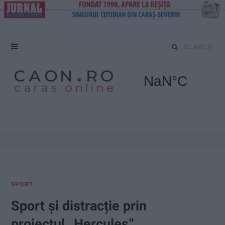
S
e
a
r
c
h
f
SPORT
o
Sport și distracție prin
r
proiectul „Hercules”