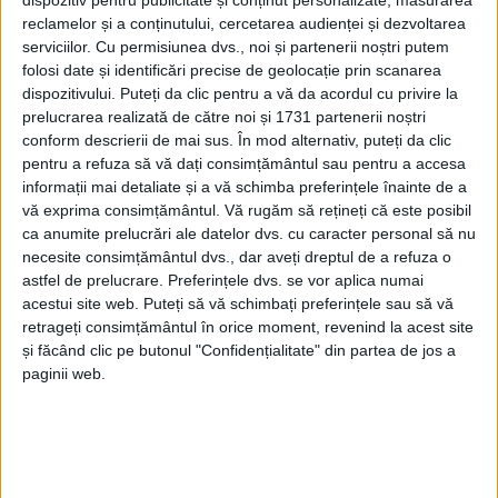
dispozitiv pentru publicitate și conținut personalizate, măsurarea
reclamelor și a conținutului, cercetarea audienței și dezvoltarea
serviciilor.
Cu permisiunea dvs., noi și partenerii noștri putem
folosi date și identificări precise de geolocație prin scanarea
dispozitivului. Puteți da clic pentru a vă da acordul cu privire la
prelucrarea realizată de către noi și 1731 partenerii noștri
conform descrierii de mai sus. În mod alternativ, puteți da clic
pentru a refuza să vă dați consimțământul sau pentru a accesa
informații mai detaliate și a vă schimba preferințele înainte de a
vă exprima consimțământul.
Vă rugăm să rețineți că este posibil
ca anumite prelucrări ale datelor dvs. cu caracter personal să nu
necesite consimțământul dvs., dar aveți dreptul de a refuza o
astfel de prelucrare. Preferințele dvs. se vor aplica numai
acestui site web. Puteți să vă schimbați preferințele sau să vă
retrageți consimțământul în orice moment, revenind la acest site
și făcând clic pe butonul "Confidențialitate" din partea de jos a
Proiectul, care se va desfășura în
Reșița,
se adresează
paginii web.
copiilor cu vârste cuprinse între 6 și 14 ani, iar celor
mici li se vor fi oferite cursuri gratuite de inițiere în
diferite discipline:
fotbal, handbal și gimnastică