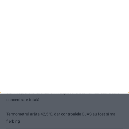
Articole recente
Pe toate șantierele se lucrează cu spor
CSM Reșița, primul examen în deplasare! Dorinel Munteanu cere
concentrare totală!
Termometrul arăta 42,5°C, dar controalele CJAS au fost și mai
fierbinți