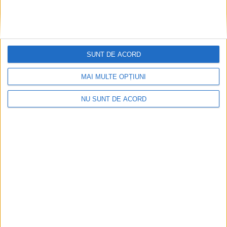
SUNT DE ACORD
CSM Reșița, primul examen în deplasare! Dorinel
MAI MULTE OPȚIUNI
Munteanu cere concentrare totală!
2026-08-06
NU SUNT DE ACORD