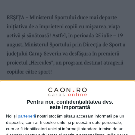
REȘIȚA – Ministerul Sportului duce mai departe
inițiativa de a împrieteni copiii cu mișcarea, viața
activă și sănătoasă! Astfel, în perioada 25 iulie – 19
august, Ministerul Sportului prin Direcția de Sport a
județului Caraș-Severin va desfășura în premieră
proiectul „Hercules”, un program destinat atragerii
copiilor către sport!
Pentru noi, confidențialitatea dvs.
este importantă
Noi și
parteneri
i noștri stocăm și/sau accesăm informații pe un
dispozitiv, cum ar fi cookie-urile, și procesăm date personale,
cum ar fi identificatori unici și informații standard trimise de un