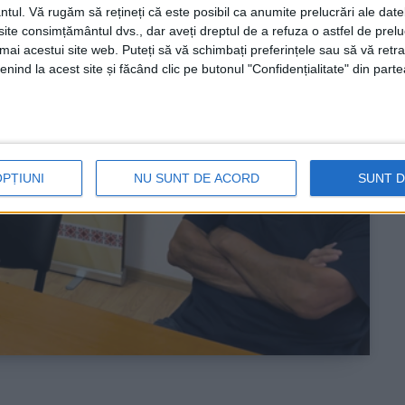
ntul.
Vă rugăm să rețineți că este posibil ca anumite prelucrări ale date
te consimțământul dvs., dar aveți dreptul de a refuza o astfel de prelu
umai acestui site web. Puteți să vă schimbați preferințele sau să vă ret
nind la acest site și făcând clic pe butonul "Confidențialitate" din parte
OPȚIUNI
NU SUNT DE ACORD
SUNT 