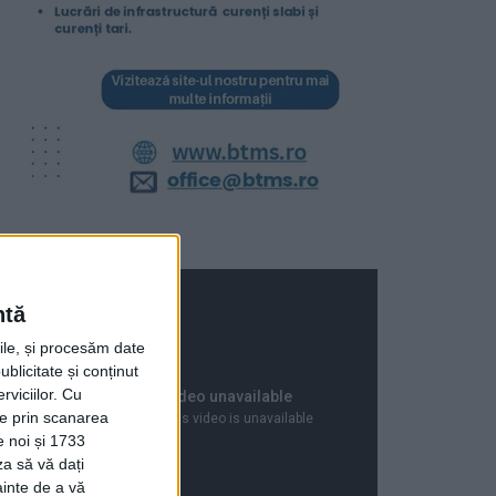
ntă
rile, și procesăm date
ublicitate și conținut
viciilor.
Cu
ție prin scanarea
e noi și 1733
za să vă dați
ainte de a vă