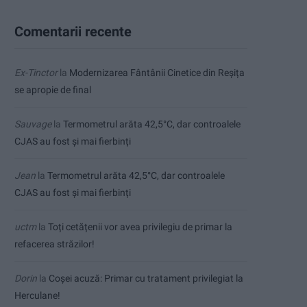
Comentarii recente
Ex-Tinctor
la
Modernizarea Fântânii Cinetice din Reșița
se apropie de final
Sauvage
la
Termometrul arăta 42,5°C, dar controalele
CJAS au fost și mai fierbinți
Jean
la
Termometrul arăta 42,5°C, dar controalele
CJAS au fost și mai fierbinți
uctm
la
Toți cetățenii vor avea privilegiu de primar la
refacerea străzilor!
Dorin
la
Coșei acuză: Primar cu tratament privilegiat la
Herculane!