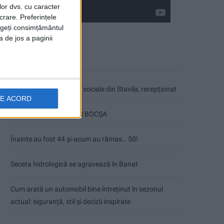
lor dvs. cu caracter
crare. Preferințele
rageți consimțământul
a de jos a paginii
Articole recente
Ultimul bloc de locuințe sociale din Stavila, recepționat
DE ACORD
ANUNŢ OPRIRE APĂ ÎN BOCȘA
Înainte au fost 44 și-acum au rămas… 50!
Seceta hidrologică se agravează în Banat
Cum arată un automobil bine întreținut în sezonul
actual: siguranță, stil și decizii inspirate