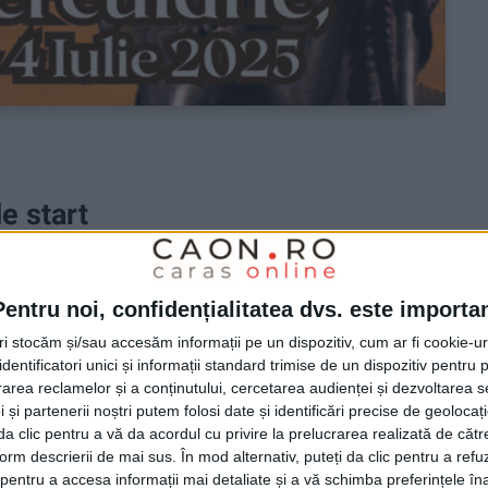
e start
Pentru noi, confidențialitatea dvs. este importa
 soliști din Banat, Oltenia și Ardeal. Nu vor lipsi
da, Argentina, Georgia, Paraguay, Bulgaria și Serbia!
tri stocăm și/sau accesăm informații pe un dispozitiv, cum ar fi cookie-u
dentificatori unici și informații standard trimise de un dispozitiv pentru p
rea reclamelor și a conținutului, cercetarea audienței și dezvoltarea ser
 și partenerii noștri putem folosi date și identificări precise de geoloca
i da clic pentru a vă da acordul cu privire la prelucrarea realizată de cătr
form descrierii de mai sus. În mod alternativ, puteți da clic pentru a refu
entru a accesa informații mai detaliate și a vă schimba preferințele în