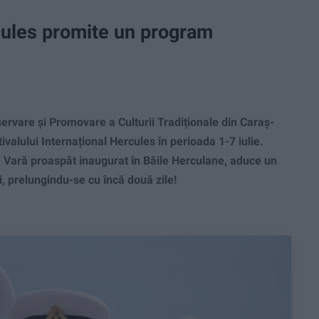
rcules promite un program
are și Promovare a Culturii Tradiționale din Caraș-
valului Internațional Hercules în perioada 1-7 iulie.
e Vară proaspăt inaugurat în Băile Herculane, aduce un
ți, prelungindu-se cu încă două zile!