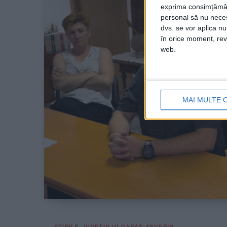
exprima consimțămâ
personal să nu necesi
dvs. se vor aplica n
în orice moment, reve
web.
MAI MULTE 