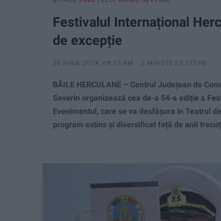
ŞTIRILE JUDEŢULUI CARAŞ-SEVERIN
Festivalul Internațional He
de excepție
30 IUNIE 2024, 09:02 AM
2 MINUTE DE CITIRE
BĂILE HERCULANE – Centrul Județean de Conserv
Severin organizează cea de-a 54-a ediție a Festi
Evenimentul, care se va desfășura în Teatrul d
program extins și diversificat față de anii trecu