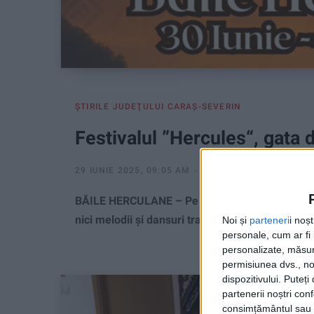
ŞTIRILE JUDEŢULUI CARAŞ-SEVERIN
Festivalul ”Hercules“, gata d
29 IUNIE 2025, 09:05 AM
1 MINUT DE CITIRE
BĂILE HERCULANE – Pe scena festivalului vor urca
nici melodii și dansuri tradiționale din Thailan
Noi și
parteneri
i noș
personale, cum ar fi i
personalizate, măsura
permisiunea dvs., noi
dispozitivului. Puteț
partenerii noștri con
consimțământul sau p