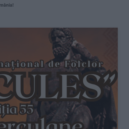
omânia!