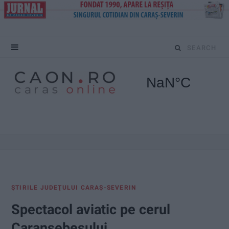
S
e
a
r
c
h
f
ŞTIRILE JUDEŢULUI CARAŞ-SEVERIN
o
Spectacol aviatic pe cerul
r
Caransebeșului