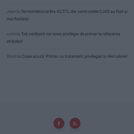
Jean
la
Termometrul arăta 42,5°C, dar controalele CJAS au fost și
mai fierbinți
uctm
la
Toți cetățenii vor avea privilegiu de primar la refacerea
străzilor!
Dorin
la
Coșei acuză: Primar cu tratament privilegiat la Herculane!