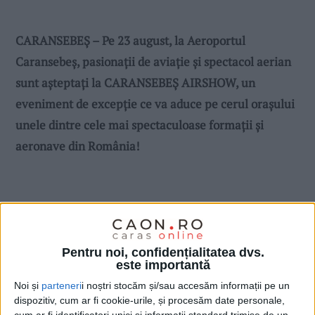
CARANSEBEȘ – Pe 23 august, la Aeroportul
Caransebeș, pasionații de aviație și spectacol aerian
sunt așteptați la CARANSEBEȘ AIRSHOW, un
eveniment de excepție ce va aduce pe cerul orașului
unele dintre cele mai spectaculoase formații și
aeronave din România!
Pentru noi, confidențialitatea dvs.
este importantă
Noi și
parteneri
i noștri stocăm și/sau accesăm informații pe un
dispozitiv, cum ar fi cookie-urile, și procesăm date personale,