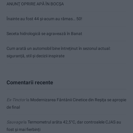
ANUNŢ OPRIRE APĂ ÎN BOCȘA
Înainte au fost 44 și-acum au rămas… 50!
Seceta hidrologică se agravează în Banat
Cum arată un automobil bine întreținut în sezonul actual:
siguranță, stil și decizii inspirate
Comentarii recente
Ex-Tinctor
la
Modernizarea Fântânii Cinetice din Reșița se apropie
de final
Sauvage
la
Termometrul arăta 42,5°C, dar controalele CJAS au
fost și mai fierbinți