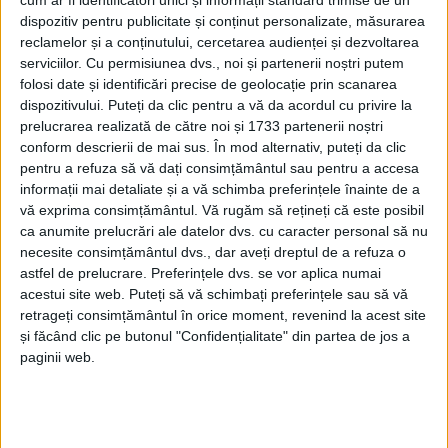
cum ar fi identificatori unici și informații standard trimise de un
dispozitiv pentru publicitate și conținut personalizate, măsurarea
reclamelor și a conținutului, cercetarea audienței și dezvoltarea
serviciilor.
Cu permisiunea dvs., noi și partenerii noștri putem
folosi date și identificări precise de geolocație prin scanarea
dispozitivului. Puteți da clic pentru a vă da acordul cu privire la
prelucrarea realizată de către noi și 1733 partenerii noștri
conform descrierii de mai sus. În mod alternativ, puteți da clic
pentru a refuza să vă dați consimțământul sau pentru a accesa
informații mai detaliate și a vă schimba preferințele înainte de a
vă exprima consimțământul.
Vă rugăm să rețineți că este posibil
ca anumite prelucrări ale datelor dvs. cu caracter personal să nu
necesite consimțământul dvs., dar aveți dreptul de a refuza o
astfel de prelucrare. Preferințele dvs. se vor aplica numai
acestui site web. Puteți să vă schimbați preferințele sau să vă
Publicul va putea urmări evoluțiile spectaculoase ale
retrageți consimțământul în orice moment, revenind la acest site
HAWKS OF ROMÂNIA, atât în formație, cât și solo,
și făcând clic pe butonul "Confidențialitate" din partea de jos a
paginii web.
dar și demonstrațiile formației THE PELICANS și ale
echipei de parașutiști. Forțele Aeriene Române vor fi
prezente cu aeronave de top – F16, Spartan și IAR