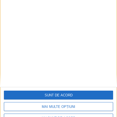
ANUNŢ OPRIRE APĂ ÎN BOCȘA
2026-08-07
SUNT DE ACORD
MAI MULTE OPȚIUNI