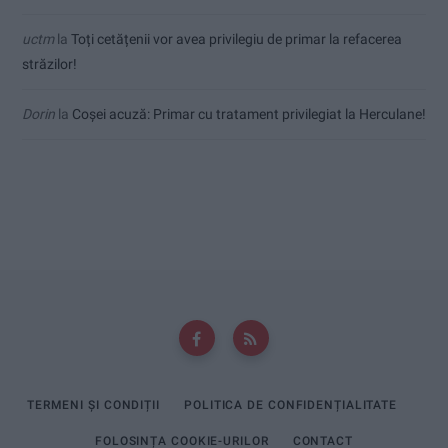
uctm
la
Toți cetățenii vor avea privilegiu de primar la refacerea
străzilor!
Dorin
la
Coșei acuză: Primar cu tratament privilegiat la Herculane!
TERMENI ȘI CONDIȚII
POLITICA DE CONFIDENȚIALITATE
FOLOSINȚA COOKIE-URILOR
CONTACT