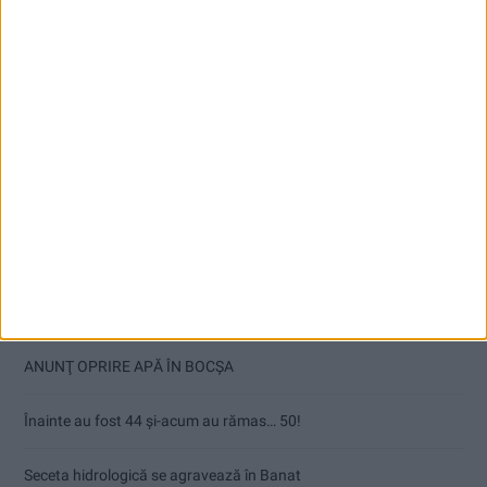
Articole recente
ANUNŢ OPRIRE APĂ ÎN BOCȘA
Înainte au fost 44 și-acum au rămas… 50!
Seceta hidrologică se agravează în Banat