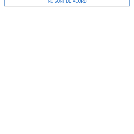
NU SUNT DE ACORD
Înainte au fost 44 și-acum au rămas… 50!
2026-08-07