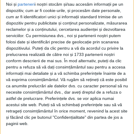
Noi și
parteneri
i noștri stocăm și/sau accesăm informații pe un
dispozitiv, cum ar fi cookie-urile, și procesăm date personale,
cum ar fi identificatori unici și informații standard trimise de un
dispozitiv pentru publicitate și conținut personalizate, măsurarea
reclamelor și a conținutului, cercetarea audienței și dezvoltarea
serviciilor.
Cu permisiunea dvs., noi și partenerii noștri putem
folosi date și identificări precise de geolocație prin scanarea
dispozitivului. Puteți da clic pentru a vă da acordul cu privire la
prelucrarea realizată de către noi și 1733 partenerii noștri
conform descrierii de mai sus. În mod alternativ, puteți da clic
pentru a refuza să vă dați consimțământul sau pentru a accesa
informații mai detaliate și a vă schimba preferințele înainte de a
vă exprima consimțământul.
Vă rugăm să rețineți că este posibil
De la bun început,
Alexandru Silvășan
spune că
ca anumite prelucrări ale datelor dvs. cu caracter personal să nu
Borcean
dezinformează, ba mai mult, a fost și jignit
necesite consimțământul dvs., dar aveți dreptul de a refuza o
de consilierii edilului, totul pentru a masca
astfel de prelucrare. Preferințele dvs. se vor aplica numai
acestui site web. Puteți să vă schimbați preferințele sau să vă
incompetența și dezinteresul pentru
sportul
retrageți consimțământul în orice moment, revenind la acest site
caransebeșean. Silvășan
, care a hotărât, după 36 de
și făcând clic pe butonul "Confidențialitate" din partea de jos a
paginii web.
ani, să nu mai fie cetățean al
Caransebeșului,
acum