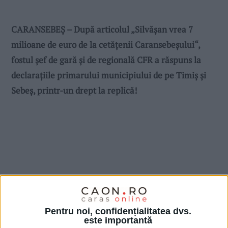
CARANSEBEȘ – După articolul „Silvășan vrea 7
milioane de euro de la cetățenii Caransebeșului“,
fostul șef de gară și de regională CFR a răspuns la
declarațiile primarului municipiului de pe Timiș și
Sebeș, printr-un drept la replică!
Pentru noi, confidențialitatea dvs.
este importantă