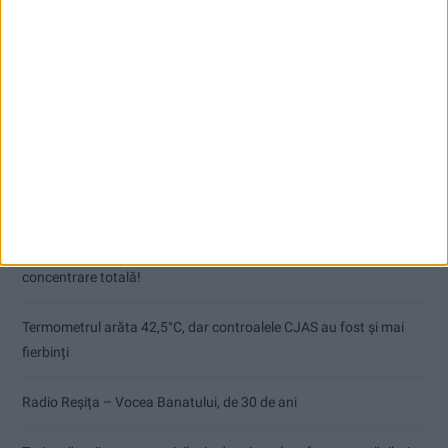
Articole recente
Pe toate șantierele se lucrează cu spor
CSM Reșița, primul examen în deplasare! Dorinel Munteanu cere
concentrare totală!
Termometrul arăta 42,5°C, dar controalele CJAS au fost și mai
fierbinți
Radio Reșița – Vocea Banatului, de 30 de ani