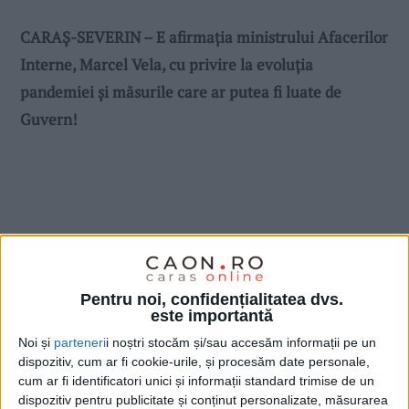
CARAŞ-SEVERIN – E afirmația ministrului Afacerilor
Interne, Marcel Vela, cu privire la evoluția
pandemiei și măsurile care ar putea fi luate de
Guvern!
Pentru noi, confidențialitatea dvs.
este importantă
Noi și
parteneri
i noștri stocăm și/sau accesăm informații pe un
dispozitiv, cum ar fi cookie-urile, și procesăm date personale,
cum ar fi identificatori unici și informații standard trimise de un
dispozitiv pentru publicitate și conținut personalizate, măsurarea