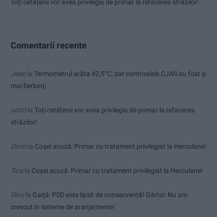
Toți cetățenii vor avea privilegiu de primar la refacerea străzilor!
Comentarii recente
Jean
la
Termometrul arăta 42,5°C, dar controalele CJAS au fost și
mai fierbinți
uctm
la
Toți cetățenii vor avea privilegiu de primar la refacerea
străzilor!
Dorin
la
Coșei acuză: Primar cu tratament privilegiat la Herculane!
Tica
la
Coșei acuză: Primar cu tratament privilegiat la Herculane!
Dinu
la
Gaiţă: PSD este lipsit de consecvență! Gârtoi: Nu am
crescut în sisteme de aranjamente!