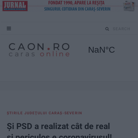
S
e
a
r
c
h
f
ŞTIRILE JUDEŢULUI CARAŞ-SEVERIN
o
Și PSD a realizat cât de real
r
și periculos e coronavirusul!