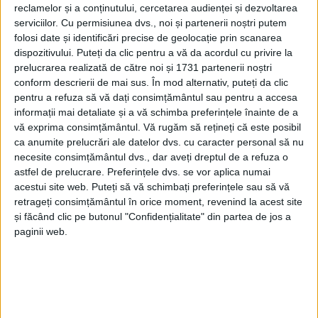
reclamelor și a conținutului, cercetarea audienței și dezvoltarea
serviciilor.
Cu permisiunea dvs., noi și partenerii noștri putem
folosi date și identificări precise de geolocație prin scanarea
dispozitivului. Puteți da clic pentru a vă da acordul cu privire la
prelucrarea realizată de către noi și 1731 partenerii noștri
conform descrierii de mai sus. În mod alternativ, puteți da clic
pentru a refuza să vă dați consimțământul sau pentru a accesa
informații mai detaliate și a vă schimba preferințele înainte de a
vă exprima consimțământul.
Vă rugăm să rețineți că este posibil
ca anumite prelucrări ale datelor dvs. cu caracter personal să nu
Ministrul spune că prin atitudinea PSD și a unor
necesite consimțământul dvs., dar aveți dreptul de a refuza o
instituții controlate de PSD s-a distrus tot ce se
astfel de prelucrare. Preferințele dvs. se vor aplica numai
făcuse bine în lupta contra
Covid-19
. Mai mult,
Vela
acestui site web. Puteți să vă schimbați preferințele sau să vă
retrageți consimțământul în orice moment, revenind la acest site
are o veste și pentru cei nemulțumiți de amenzile
și făcând clic pe butonul "Confidențialitate" din partea de jos a
care se dau pentru nerespectarea măsurilor de
paginii web.
protecție. „Nu ştiu ce se va întâmpla în iarnă
raportându-ne la ce s-a întâmplat în vară din cauza
PSD, care a avut o atitudine ce a distrus tot ce am
reuşit să facem bine în problema pandemiei. Noi