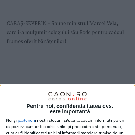
CARAŞ-SEVERIN – Spune ministrul Marcel Vela,
care i-a mulţumit colegului său Bode pentru cadoul
frumos oferit bănăţenilor!
Pentru noi, confidențialitatea dvs.
este importantă
Noi și
parteneri
i noștri stocăm și/sau accesăm informații pe un
dispozitiv, cum ar fi cookie-urile, și procesăm date personale,
cum ar fi identificatori unici și informații standard trimise de un