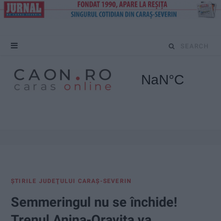
S
e
a
r
c
h
f
ŞTIRILE JUDEŢULUI CARAŞ-SEVERIN
o
Semmeringul nu se închide!
r
Trenul Anina-Oravița va