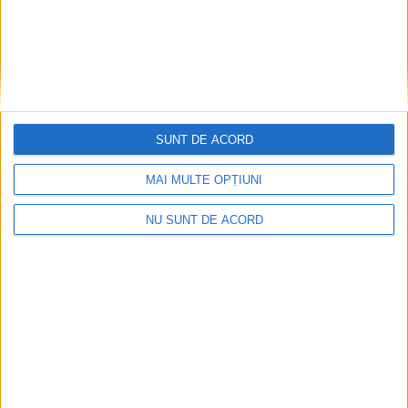
SUNT DE ACORD
MAI MULTE OPȚIUNI
NU SUNT DE ACORD
Înainte au fost 44 și-acum au rămas… 50!
2026-08-07