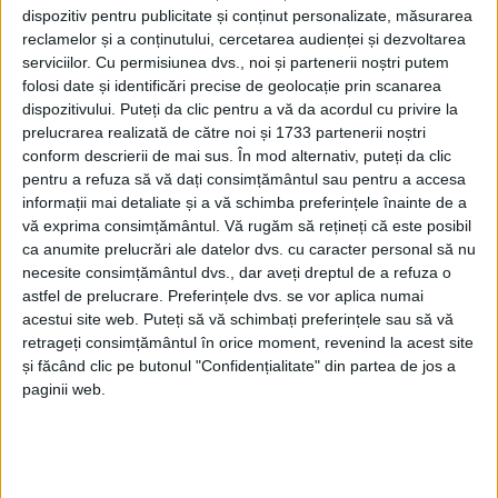
dispozitiv pentru publicitate și conținut personalizate, măsurarea
reclamelor și a conținutului, cercetarea audienței și dezvoltarea
serviciilor.
Cu permisiunea dvs., noi și partenerii noștri putem
folosi date și identificări precise de geolocație prin scanarea
dispozitivului. Puteți da clic pentru a vă da acordul cu privire la
prelucrarea realizată de către noi și 1733 partenerii noștri
conform descrierii de mai sus. În mod alternativ, puteți da clic
pentru a refuza să vă dați consimțământul sau pentru a accesa
informații mai detaliate și a vă schimba preferințele înainte de a
vă exprima consimțământul.
Vă rugăm să rețineți că este posibil
ca anumite prelucrări ale datelor dvs. cu caracter personal să nu
Printr-o adresă trimisă de Direcţia de trafic din
necesite consimțământul dvs., dar aveți dreptul de a refuza o
cadrul Ministerului Transporturilor către Regionala
astfel de prelucrare. Preferințele dvs. se vor aplica numai
CFR se precizează că: „Începând cu data de 15
acestui site web. Puteți să vă schimbați preferințele sau să vă
retrageți consimțământul în orice moment, revenind la acest site
decembrie 2019, CFR Călători va continua activitatea
și făcând clic pe butonul "Confidențialitate" din partea de jos a
de operare a
trenurilor pe Oraviţa-Anina
. În
paginii web.
conformitate cu planul de mers 2019/2020, pe
această secţie vor circula zilnic următoarele trenuri:
R 9695, cu plecare din
Oraviţa
la ora 11.15. şi R 9694,