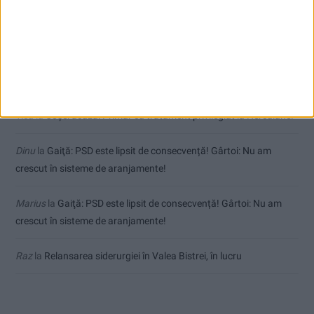
Comentarii recente
Dorin
la
Coșei acuză: Primar cu tratament privilegiat la Herculane!
Tica
la
Coșei acuză: Primar cu tratament privilegiat la Herculane!
Dinu
la
Gaiţă: PSD este lipsit de consecvență! Gârtoi: Nu am
crescut în sisteme de aranjamente!
Marius
la
Gaiţă: PSD este lipsit de consecvență! Gârtoi: Nu am
crescut în sisteme de aranjamente!
Raz
la
Relansarea siderurgiei în Valea Bistrei, în lucru