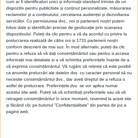
cum ar fi identificatori unici și informații standard trimise de un
dispozitiv pentru publicitate și conținut personalizate, măsurarea
reclamelor și a conținutului, cercetarea audienței și dezvoltarea
serviciilor.
Cu permisiunea dvs., noi și partenerii noștri putem
folosi date și identificări precise de geolocație prin scanarea
dispozitivului. Puteți da clic pentru a vă da acordul cu privire la
prelucrarea realizată de către noi și 1731 partenerii noștri
conform descrierii de mai sus. În mod alternativ, puteți da clic
pentru a refuza să vă dați consimțământul sau pentru a accesa
informații mai detaliate și a vă schimba preferințele înainte de a
vă exprima consimțământul.
Vă rugăm să rețineți că este posibil
ca anumite prelucrări ale datelor dvs. cu caracter personal să nu
necesite consimțământul dvs., dar aveți dreptul de a refuza o
astfel de prelucrare. Preferințele dvs. se vor aplica numai
acestui site web. Puteți să vă schimbați preferințele sau să vă
retrageți consimțământul în orice moment, revenind la acest site
și făcând clic pe butonul "Confidențialitate" din partea de jos a
Potrivit oamenilor legii, protagonistul incidentului
paginii web.
este alt tânăr de 21 de ani, care conducea un
autoturism pe direcţia
Haţeg-Caransebeş
şi care la un