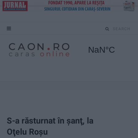
S
e
a
r
c
h
f
o
S-a răsturnat în şanţ, la
r
Oţelu Roşu