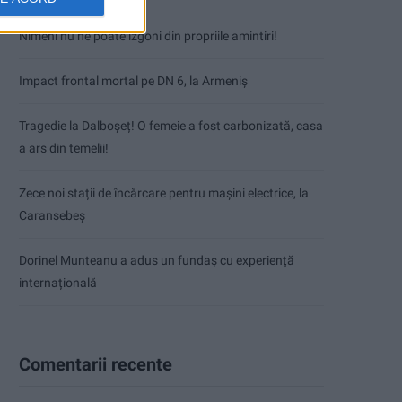
Nimeni nu ne poate izgoni din propriile amintiri!
Impact frontal mortal pe DN 6, la Armeniș
Tragedie la Dalboşeț! O femeie a fost carbonizată, casa
a ars din temelii!
Zece noi stații de încărcare pentru mașini electrice, la
Caransebeș
Dorinel Munteanu a adus un fundaș cu experiență
internațională
Comentarii recente