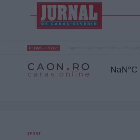
Tragedie la Dalboşeț! O femeie a fost carb
ULTIMELE ȘTIRI
SPORT