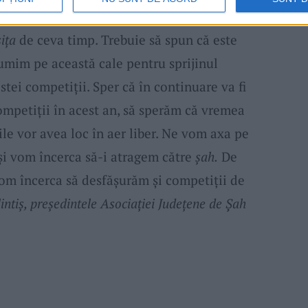
ste 3000 de lei, un fond foarte generos,
ița
de ceva timp. Trebuie să spun că este
umim pe această cale pentru sprijinul
tei competiții. Sper că în continuare va fi
petiții în acest an, să sperăm că vremea
ile vor avea loc în aer liber. Ne vom axa pe
 și vom încerca să-i atragem către
șah.
De
om încerca să desfășurăm și competiții de
intiș, președintele Asociației Județene de Șah