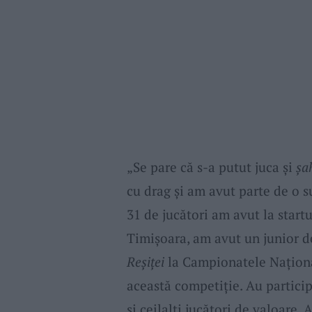
„Se pare că s-a putut juca și
șa
cu drag și am avut parte de o s
31 de jucători am avut la startu
Timișoara, am avut un junior de
Reșiței
la Campionatele Național
această competiție. Au particip
și ceilalți jucători de valoare.