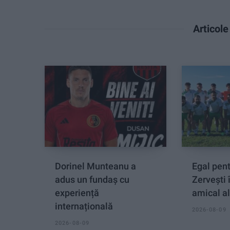
Articol
Dorinel Munteanu a
Egal pen
adus un fundaș cu
Zervești 
experiență
amical al
internațională
2026-08-09
2026-08-09