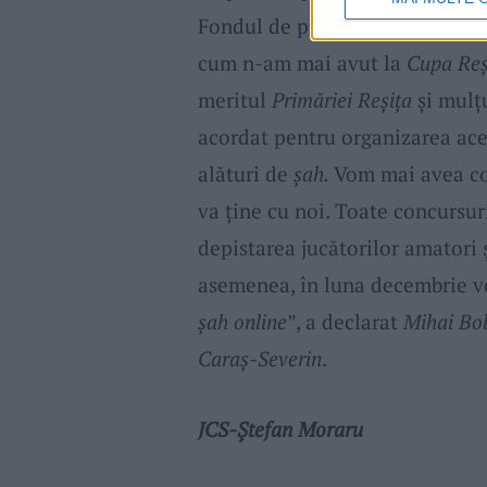
Fondul de premiere a fost de pe
cum n-am mai avut la
Cupa Reș
meritul
Primăriei Reșița
și mulț
acordat pentru organizarea aces
alături de
șah.
Vom mai avea com
va ține cu noi. Toate concursur
depistarea jucătorilor amatori
asemenea, în luna decembrie v
șah online
”, a declarat
Mihai Bol
Caraș-Severin
.
JCS-Ștefan Moraru