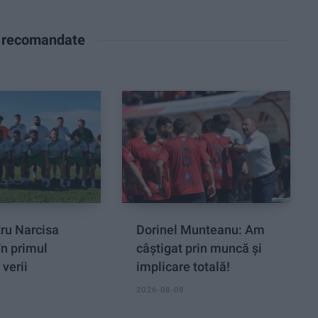
e recomandate
tru Narcisa
Dorinel Munteanu: Am
în primul
câștigat prin muncă și
 verii
implicare totală!
2026-08-08