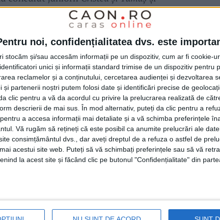
 mai valoroși jucători din
Reșița.
Am avut
ani, dar și de 80 de ani. Cred că acest lucru
Pentru noi, confidențialitatea dvs. este importa
re, chiar dacă
Asociația Județeană de Șah
își
tri stocăm și/sau accesăm informații pe un dispozitiv, cum ar fi cookie-u
ții grele. Această competiție face parte din
dentificatori unici și informații standard trimise de un dispozitiv pentru p
rea reclamelor și a conținutului, cercetarea audienței și dezvoltarea ser
>>, inițiat și finanțat de
Primăria Reșița
și
 și partenerii noștri putem folosi date și identificări precise de geoloca
ivitatea șahistă chiar și în aceste condiții
i da clic pentru a vă da acordul cu privire la prelucrarea realizată de cătr
form descrierii de mai sus. În mod alternativ, puteți da clic pentru a refu
urile de securitate sanitară au fost
entru a accesa informații mai detaliate și a vă schimba preferințele în
ntul.
Vă rugăm să rețineți că este posibil ca anumite prelucrări ale date
e figură, cu mănuși și tuturor celor prezenți
te consimțământul dvs., dar aveți dreptul de a refuza o astfel de prelu
ercat să luăm toate măsurile pentru a evita
umai acestui site web. Puteți să vă schimbați preferințele sau să vă ret
nind la acest site și făcând clic pe butonul "Confidențialitate" din parte
 Comportamentul jucătorilor a fost foarte
i și cred că am dovedit că se pot organiza
renți destul de însemnat și fără a avea
 fost în bani, cupe, medalii și diplome.
OPȚIUNI
NU SUNT DE ACORD
SUNT 