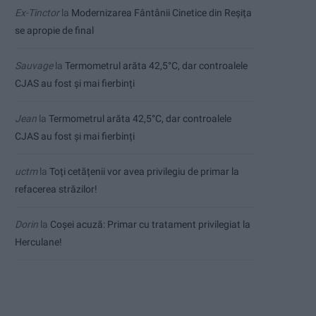
Ex-Tinctor
la
Modernizarea Fântânii Cinetice din Reșița
se apropie de final
Sauvage
la
Termometrul arăta 42,5°C, dar controalele
CJAS au fost și mai fierbinți
Jean
la
Termometrul arăta 42,5°C, dar controalele
CJAS au fost și mai fierbinți
uctm
la
Toți cetățenii vor avea privilegiu de primar la
refacerea străzilor!
Dorin
la
Coșei acuză: Primar cu tratament privilegiat la
Herculane!