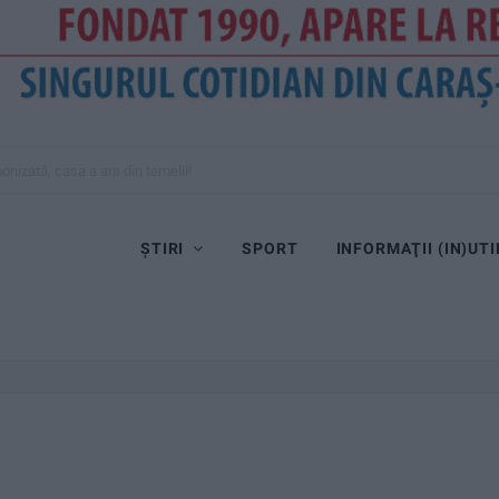
onizată, casa a ars din temelii!
ȘTIRI
SPORT
INFORMAŢII (IN)UTI