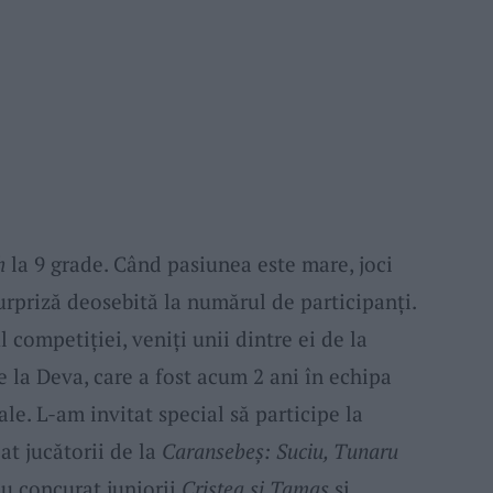
h
la 9 grade. Când pasiunea este mare, joci
urpriză deosebită la numărul de participanți.
l competiției, veniți unii dintre ei de la
 la Deva, care a fost acum 2 ani în echipa
e. L-am invitat special să participe la
at jucătorii de la
Caransebeș: Suciu, Tunaru
 Au concurat juniorii
Cristea și Tamaș
și