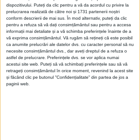
dispozitivului. Puteți da clic pentru a vă da acordul cu privire la
prelucrarea realizată de către noi și 1731 partenerii noștri
conform descrierii de mai sus. În mod alternativ, puteți da clic
pentru a refuza să vă dați consimțământul sau pentru a accesa
informații mai detaliate și a vă schimba preferințele înainte de a
vă exprima consimțământul.
Vă rugăm să rețineți că este posibil
ca anumite prelucrări ale datelor dvs. cu caracter personal să nu
necesite consimțământul dvs., dar aveți dreptul de a refuza o
astfel de prelucrare. Preferințele dvs. se vor aplica numai
acestui site web. Puteți să vă schimbați preferințele sau să vă
Juniorii de la centrul olimpic de la
Reșița
au avut
retrageți consimțământul în orice moment, revenind la acest site
parte de o perioadă mai grea, în care
și făcând clic pe butonul "Confidențialitate" din partea de jos a
antrenamentele fizice au dominat. Federația Română
paginii web.
de Gimnastică a decis ca numărul juniorilor de la
centrul de la
Reșița
să fie redus de la 16 la 10 sportivi.
Totuși, au rămas în lot
reşiţenii Andrei Titi, Robert
Aioanei şi Alexandru Puiu
.