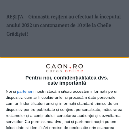
REȘIȚA – Gimnaștii reșițeni au efectuat la începutul
anului 2022 un cantonament de 10 zile la Cheile
Grădiștei!
Pentru noi, confidențialitatea dvs.
este importantă
Noi și
parteneri
i noștri stocăm și/sau accesăm informații pe un
dispozitiv, cum ar fi cookie-urile, și procesăm date personale,
cum ar fi identificatori unici și informații standard trimise de un
dispozitiv pentru publicitate și conținut personalizate, măsurarea
reclamelor și a conținutului, cercetarea audienței și dezvoltarea
serviciilor.
Cu permisiunea dvs., noi și partenerii noștri putem
folosi date și identificări precise de geolocație prin scanarea