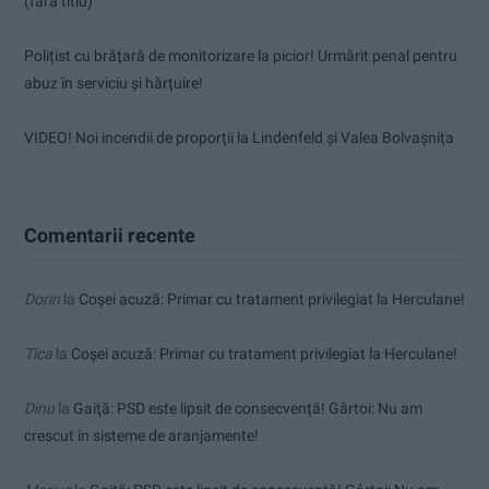
(fără titlu)
Polițist cu brățară de monitorizare la picior! Urmărit penal pentru
abuz în serviciu și hărțuire!
VIDEO! Noi incendii de proporții la Lindenfeld și Valea Bolvașnița
Comentarii recente
Dorin
la
Coșei acuză: Primar cu tratament privilegiat la Herculane!
Tica
la
Coșei acuză: Primar cu tratament privilegiat la Herculane!
Dinu
la
Gaiţă: PSD este lipsit de consecvență! Gârtoi: Nu am
crescut în sisteme de aranjamente!