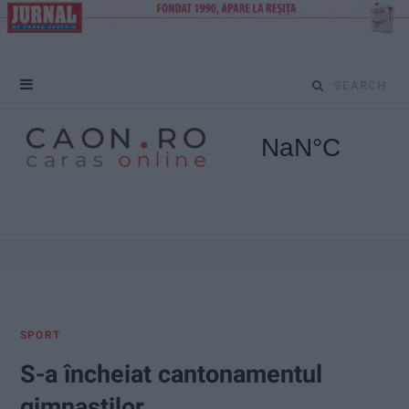
S
e
a
r
c
h
f
SPORT
o
S-a încheiat cantonamentul
r
gimnaștilor