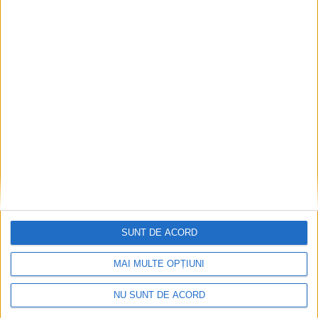
Nu aprinde pericolul! Arderea vegetației uscate
este interzisă!
2026-08-05
SUNT DE ACORD
MAI MULTE OPȚIUNI
NU SUNT DE ACORD