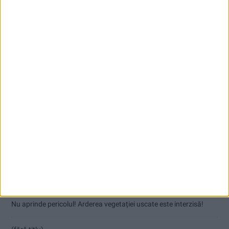
Articole recente
Coșei acuză: Primar cu tratament privilegiat la Herculane!
Nu aprinde pericolul! Arderea vegetației uscate este interzisă!