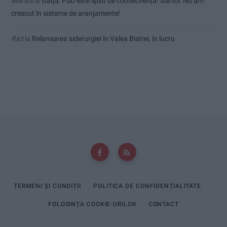
Marius
la
Gaiţă: PSD este lipsit de consecvență! Gârtoi: Nu am
crescut în sisteme de aranjamente!
Raz
la
Relansarea siderurgiei în Valea Bistrei, în lucru
TERMENI ȘI CONDIȚII
POLITICA DE CONFIDENȚIALITATE
FOLOSINȚA COOKIE-URILOR
CONTACT