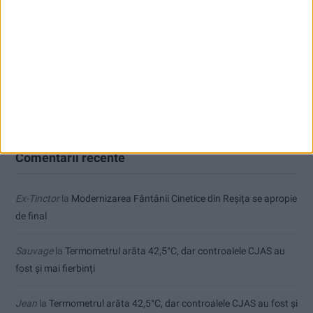
Accident mortal între Reșița și Berzovia! Autoturism și TIR în
flăcări!
Parcul Tricolorului, de mai bine de jumătate de an în șantier
Care va fi, oare, varianta la Varianta ocolitoare?
Comentarii recente
Ex-Tinctor
la
Modernizarea Fântânii Cinetice din Reșița se apropie
de final
Sauvage
la
Termometrul arăta 42,5°C, dar controalele CJAS au
fost și mai fierbinți
Jean
la
Termometrul arăta 42,5°C, dar controalele CJAS au fost și