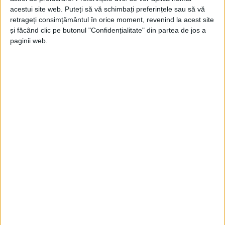
acestui site web. Puteți să vă schimbați preferințele sau să vă
retrageți consimțământul în orice moment, revenind la acest site
și făcând clic pe butonul "Confidențialitate" din partea de jos a
paginii web.
SPORT
Performanțe pentru Centrul Olimpic de
la Reșița și aur la „KUPA MOL” pentru
Aurora Gogîltan
26 NOIEMBRIE 2025, 09:38 AM
2 MINUTE DE CITIRE
REȘIȚA – Echipa de lupte libere a Centrului Național Olimpic
pentru Pregătirea Juniorilor din Reșița continuă să confirme
progresul din ultima perioadă. Participarea sportivilor la
competiții internaționale importante a adus noi rezultate