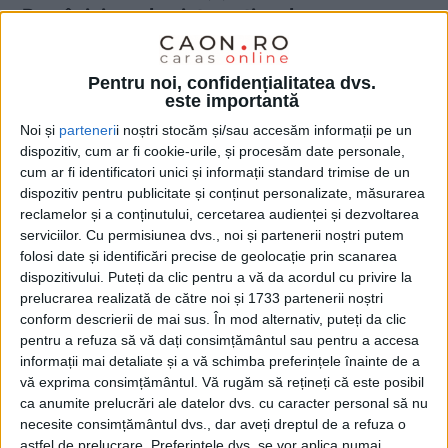
României pe plan internațional
25 MARTIE 2026, 08:41 AM
3 MINUTE DE CITIRE
Pentru noi, confidențialitatea dvs.
REȘIȚA – Weekendul recent a confirmat, încă o dată, nivelul tot
este importantă
mai ridicat al luptelor românești pe plan internațional, cu
Noi și
parteneri
i noștri stocăm și/sau accesăm informații pe un
rezultate consistente atât în Ungaria, cât și în Bulgaria. În
dispozitiv, cum ar fi cookie-urile, și procesăm date personale,
centrul acestor performanțe se află sportivii formați la Centrul
cum ar fi identificatori unici și informații standard trimise de un
Național Olimpic de Pregătire a Juniorilor (CNOPJ) de la Reșița,
dispozitiv pentru publicitate și conținut personalizate, măsurarea
care continuă să se remarce ca un pol de excelență în acest
reclamelor și a conținutului, cercetarea audienței și dezvoltarea
serviciilor.
Cu permisiunea dvs., noi și partenerii noștri putem
sport!
folosi date și identificări precise de geolocație prin scanarea
dispozitivului. Puteți da clic pentru a vă da acordul cu privire la
prelucrarea realizată de către noi și 1733 partenerii noștri
conform descrierii de mai sus. În mod alternativ, puteți da clic
pentru a refuza să vă dați consimțământul sau pentru a accesa
informații mai detaliate și a vă schimba preferințele înainte de a
vă exprima consimțământul.
Vă rugăm să rețineți că este posibil
ca anumite prelucrări ale datelor dvs. cu caracter personal să nu
necesite consimțământul dvs., dar aveți dreptul de a refuza o
astfel de prelucrare. Preferințele dvs. se vor aplica numai