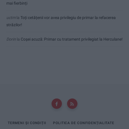
mai fierbinți
uctm
la
Toți cetățenii vor avea privilegiu de primar la refacerea
străzilor!
Dorin
la
Coșei acuză: Primar cu tratament privilegiat la Herculane!
TERMENI ȘI CONDIȚII
POLITICA DE CONFIDENȚIALITATE