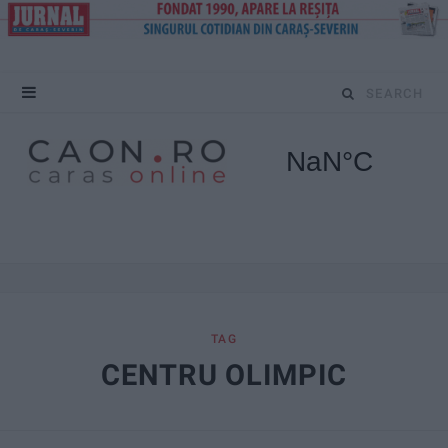
S
e
a
r
c
h
f
TAG
CENTRU OLIMPIC
o
r