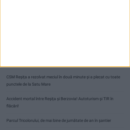
Articole recente
Dorinel Munteanu: Am câștigat prin muncă și implicare totală!
CSM Reșița a rezolvat meciul în două minute și a plecat cu toate
punctele de la Satu Mare
Accident mortal între Reșița și Berzovia! Autoturism și TIR în
flăcări!
Parcul Tricolorului, de mai bine de jumătate de an în șantier