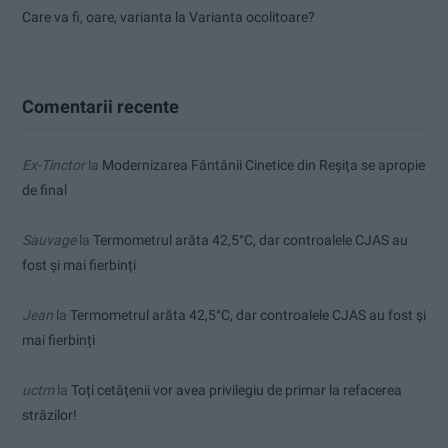
Care va fi, oare, varianta la Varianta ocolitoare?
Comentarii recente
Ex-Tinctor
la
Modernizarea Fântânii Cinetice din Reșița se apropie
de final
Sauvage
la
Termometrul arăta 42,5°C, dar controalele CJAS au
fost și mai fierbinți
Jean
la
Termometrul arăta 42,5°C, dar controalele CJAS au fost și
mai fierbinți
uctm
la
Toți cetățenii vor avea privilegiu de primar la refacerea
străzilor!