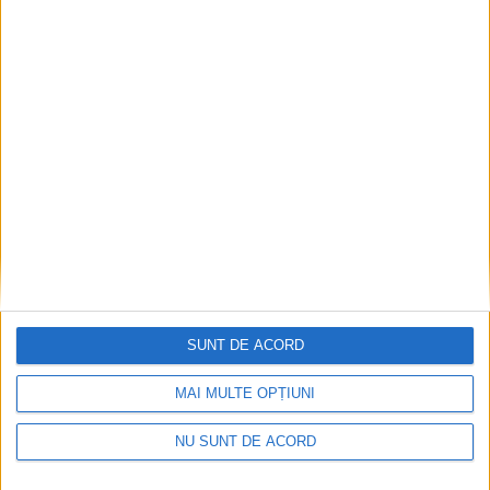
Dorinel Munteanu: Am câștigat prin muncă și
implicare totală!
2026-08-08
SUNT DE ACORD
MAI MULTE OPȚIUNI
NU SUNT DE ACORD