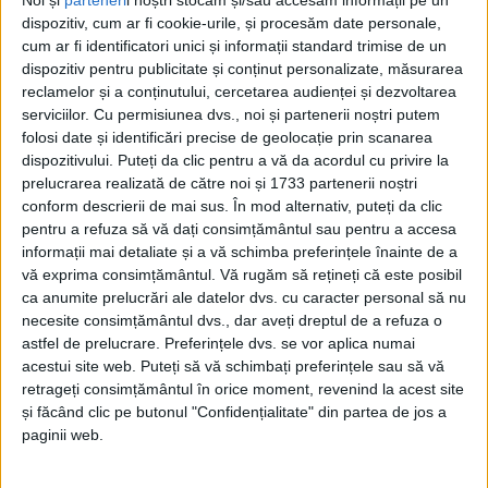
dispozitiv, cum ar fi cookie-urile, și procesăm date personale,
cum ar fi identificatori unici și informații standard trimise de un
dispozitiv pentru publicitate și conținut personalizate, măsurarea
reclamelor și a conținutului, cercetarea audienței și dezvoltarea
serviciilor.
Cu permisiunea dvs., noi și partenerii noștri putem
folosi date și identificări precise de geolocație prin scanarea
dispozitivului. Puteți da clic pentru a vă da acordul cu privire la
prelucrarea realizată de către noi și 1733 partenerii noștri
conform descrierii de mai sus. În mod alternativ, puteți da clic
pentru a refuza să vă dați consimțământul sau pentru a accesa
Cea mai bună veste este că banii rezultați în urma
informații mai detaliate și a vă schimba preferințele înainte de a
vânzării vor fi folosiți pentru o serie de alte lucrări,
vă exprima consimțământul.
Vă rugăm să rețineți că este posibil
ca anumite prelucrări ale datelor dvs. cu caracter personal să nu
poate chiar la
drumuri.
Potrivit studiului de
necesite consimțământul dvs., dar aveți dreptul de a refuza o
oportunitate, din cauza gradului avansat de
astfel de prelucrare. Preferințele dvs. se vor aplica numai
acestui site web. Puteți să vă schimbați preferințele sau să vă
degradare,
imobilul – situat în
Reșița
pe
strada 24
retrageți consimțământul în orice moment, revenind la acest site
Ianuarie
, la nr. 1 – nu mai servește interesului său
și făcând clic pe butonul "Confidențialitate" din partea de jos a
public, iar întreținerea generează costuri fără
paginii web.
beneficii reale.