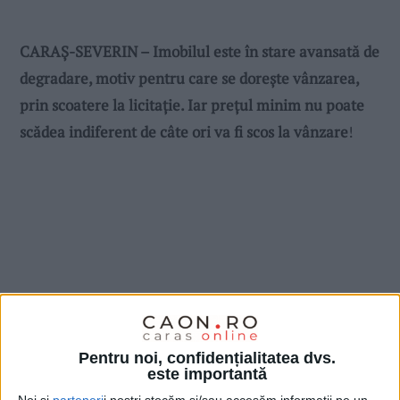
CARAȘ-SEVERIN – Imobilul este în stare avansată de
degradare, motiv pentru care se dorește vânzarea,
prin scoatere la licitație. Iar prețul minim nu poate
scădea indiferent de câte ori va fi scos la vânzare
!
Pentru noi, confidențialitatea dvs.
este importantă
Noi și
parteneri
i noștri stocăm și/sau accesăm informații pe un