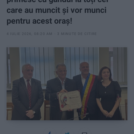
:
care au muncit și vor munci
pentru acest oraș!
4 IULIE 2026, 08:20 AM
3 MINUTE DE CITIRE