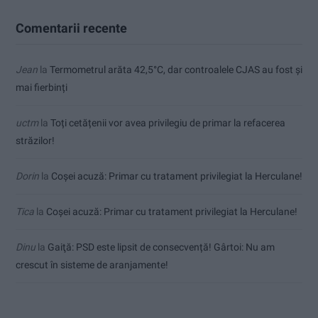
Comentarii recente
Jean
la
Termometrul arăta 42,5°C, dar controalele CJAS au fost și
mai fierbinți
uctm
la
Toți cetățenii vor avea privilegiu de primar la refacerea
străzilor!
Dorin
la
Coșei acuză: Primar cu tratament privilegiat la Herculane!
Tica
la
Coșei acuză: Primar cu tratament privilegiat la Herculane!
Dinu
la
Gaiţă: PSD este lipsit de consecvență! Gârtoi: Nu am
crescut în sisteme de aranjamente!