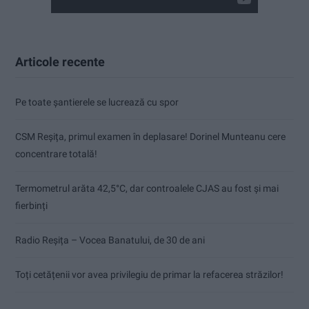
Articole recente
Pe toate șantierele se lucrează cu spor
CSM Reșița, primul examen în deplasare! Dorinel Munteanu cere
concentrare totală!
Termometrul arăta 42,5°C, dar controalele CJAS au fost și mai
fierbinți
Radio Reșița – Vocea Banatului, de 30 de ani
Toți cetățenii vor avea privilegiu de primar la refacerea străzilor!