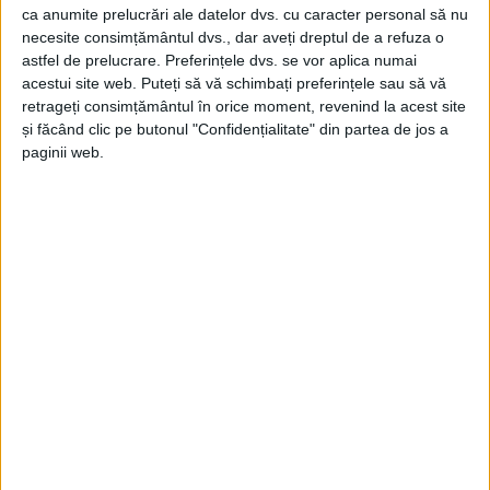
Evenimentul a avut loc chiar în ziua în care
Reșița
ca anumite prelucrări ale datelor dvs. cu caracter personal să nu
marchează
255 de ani de istorie industrială
, moment
necesite consimțământul dvs., dar aveți dreptul de a refuza o
astfel de prelucrare. Preferințele dvs. se vor aplica numai
considerat simbolic atât de autoritățile locale, cât și
acestui site web. Puteți să vă schimbați preferințele sau să vă
de noul laureat.
retrageți consimțământul în orice moment, revenind la acest site
și făcând clic pe butonul "Confidențialitate" din partea de jos a
paginii web.
Primarul Ioan Popa
a subliniat că acordarea titlului
reprezintă o recunoaștere a contribuției pe care
Romulus Ioan
a avut-o la dezvoltarea industriei și a
municipiului. „Suntem împreună aici pentru un
eveniment frumos, un eveniment care îmi face o
mare plăcere. Consiliul Local al Municipiului
Reșița
a
decis în unanimitate să îi acorde domnului
Romulus
Ioan titlul de Cetățean de Onoare
. Este un moment pe
care l-am așteptat cu toții.“, a declarat edilul.