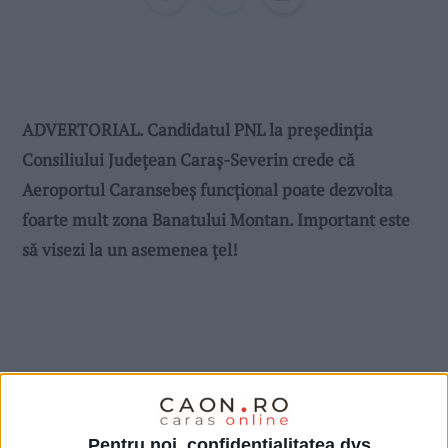
ADVERTORIAL. Candidatul PNL la președinția
Consiliului Județean Caraș-Severin crede că
Aeroportul Caransebeș funcțional poate dezvolta
foarte mult zona Banatului Montan. Important este
să visezi la un asemenea țel!
Pentru noi, confidențialitatea dvs.