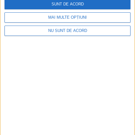
SUNT DE ACORD
MAI MULTE OPȚIUNI
NU SUNT DE ACORD
CSM Reșița a rezolvat meciul în două minute și a
plecat cu toate punctele de la Satu Mare
2026-08-08