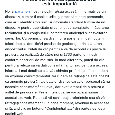
este importantă
Noi și
parteneri
i noștri stocăm și/sau accesăm informații pe un
dispozitiv, cum ar fi cookie-urile, și procesăm date personale,
cum ar fi identificatori unici și informații standard trimise de un
dispozitiv pentru publicitate și conținut personalizate, măsurarea
reclamelor și a conținutului, cercetarea audienței și dezvoltarea
serviciilor.
Cu permisiunea dvs., noi și partenerii noștri putem
folosi date și identificări precise de geolocație prin scanarea
dispozitivului. Puteți da clic pentru a vă da acordul cu privire la
prelucrarea realizată de către noi și 1733 partenerii noștri
conform descrierii de mai sus. În mod alternativ, puteți da clic
pentru a refuza să vă dați consimțământul sau pentru a accesa
informații mai detaliate și a vă schimba preferințele înainte de a
vă exprima consimțământul.
Vă rugăm să rețineți că este posibil
ca anumite prelucrări ale datelor dvs. cu caracter personal să nu
necesite consimțământul dvs., dar aveți dreptul de a refuza o
„Eu am văzut acest aeroport funcționând poate cu 10
astfel de prelucrare. Preferințele dvs. se vor aplica numai
ani în urmă, în imaginația mea știam că a avea o
acestui site web. Puteți să vă schimbați preferințele sau să vă
poartă către văzduh aici, între munții noștri din
retrageți consimțământul în orice moment, revenind la acest site
și făcând clic pe butonul "Confidențialitate" din partea de jos a
Banatul Montan, este un lucru deosebit care nu poate
paginii web.