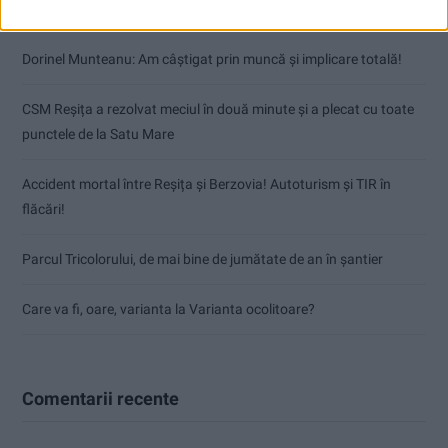
Articole recente
Dorinel Munteanu: Am câștigat prin muncă și implicare totală!
CSM Reșița a rezolvat meciul în două minute și a plecat cu toate
punctele de la Satu Mare
Accident mortal între Reșița și Berzovia! Autoturism și TIR în
flăcări!
Parcul Tricolorului, de mai bine de jumătate de an în șantier
Care va fi, oare, varianta la Varianta ocolitoare?
Comentarii recente