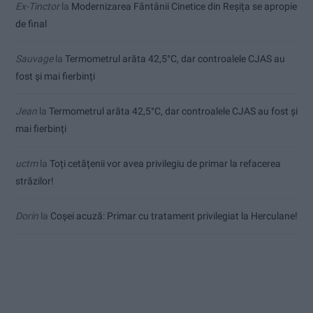
Ex-Tinctor
la
Modernizarea Fântânii Cinetice din Reșița se apropie
de final
Sauvage
la
Termometrul arăta 42,5°C, dar controalele CJAS au
fost și mai fierbinți
Jean
la
Termometrul arăta 42,5°C, dar controalele CJAS au fost și
mai fierbinți
uctm
la
Toți cetățenii vor avea privilegiu de primar la refacerea
străzilor!
Dorin
la
Coșei acuză: Primar cu tratament privilegiat la Herculane!