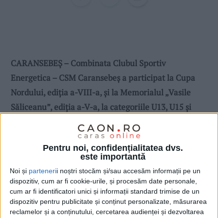
CARANSEBEȘ – Combinata Clubul Sportiv
Energetica – CSM Caransebeş a participat la Cupa
Nordului, ediția a-VIII-a, și la Memorialul „Vasile
Săliceanu”, ediția a-V-a, la categoriile U13, U15 și
U18. La competiția de la Baia Mare au participat 27
de cluburi, fiind înscriși în concurs 285 de sportivi din
Pentru noi, confidențialitatea dvs.
România, Ucraina și Republica Moldova!
este importantă
Noi și
parteneri
i noștri stocăm și/sau accesăm informații pe un
dispozitiv, cum ar fi cookie-urile, și procesăm date personale,
cum ar fi identificatori unici și informații standard trimise de un
dispozitiv pentru publicitate și conținut personalizate, măsurarea
reclamelor și a conținutului, cercetarea audienței și dezvoltarea