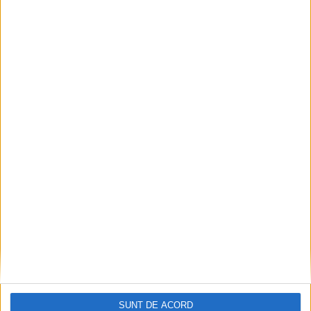
Zece noi stații de încărcare pentru mașini
electrice, la Caransebeș
2026-08-09
SUNT DE ACORD