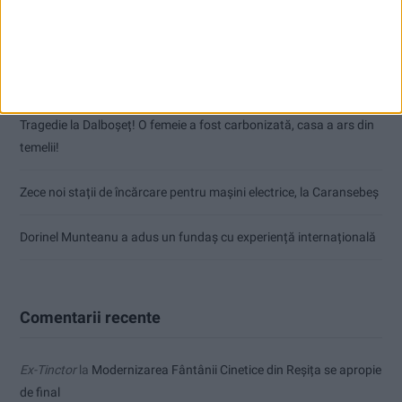
Nimeni nu ne poate izgoni din propriile amintiri!
Impact frontal mortal pe DN 6, la Armeniș
Tragedie la Dalboşeț! O femeie a fost carbonizată, casa a ars din
temelii!
Zece noi stații de încărcare pentru mașini electrice, la Caransebeș
Dorinel Munteanu a adus un fundaș cu experiență internațională
Comentarii recente
Ex-Tinctor
la
Modernizarea Fântânii Cinetice din Reșița se apropie
de final