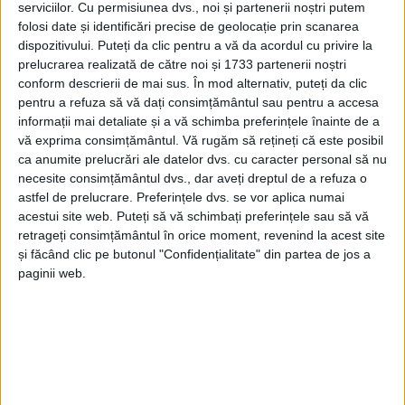
serviciilor.
Cu permisiunea dvs., noi și partenerii noștri putem
folosi date și identificări precise de geolocație prin scanarea
dispozitivului. Puteți da clic pentru a vă da acordul cu privire la
prelucrarea realizată de către noi și 1733 partenerii noștri
conform descrierii de mai sus. În mod alternativ, puteți da clic
pentru a refuza să vă dați consimțământul sau pentru a accesa
informații mai detaliate și a vă schimba preferințele înainte de a
vă exprima consimțământul.
Vă rugăm să rețineți că este posibil
ca anumite prelucrări ale datelor dvs. cu caracter personal să nu
necesite consimțământul dvs., dar aveți dreptul de a refuza o
astfel de prelucrare. Preferințele dvs. se vor aplica numai
acestui site web. Puteți să vă schimbați preferințele sau să vă
retrageți consimțământul în orice moment, revenind la acest site
și făcând clic pe butonul "Confidențialitate" din partea de jos a
paginii web.
La categoria de vârstă U13, la 30 kg –
Heghediș Marc
a
luat bronzul, la 24 kg –
Rădoi Cataleia
a luat aurul și