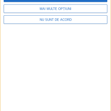
MAI MULTE OPȚIUNI
NU SUNT DE ACORD
Dorinel Munteanu a adus un fundaș cu experiență
internațională
2026-08-09
Arhive