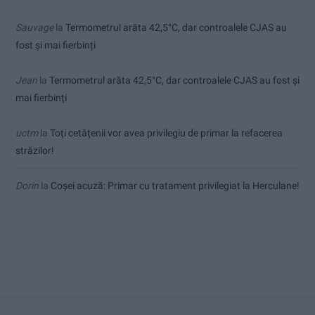
Sauvage
la
Termometrul arăta 42,5°C, dar controalele CJAS au
fost și mai fierbinți
Jean
la
Termometrul arăta 42,5°C, dar controalele CJAS au fost și
mai fierbinți
uctm
la
Toți cetățenii vor avea privilegiu de primar la refacerea
străzilor!
Dorin
la
Coșei acuză: Primar cu tratament privilegiat la Herculane!