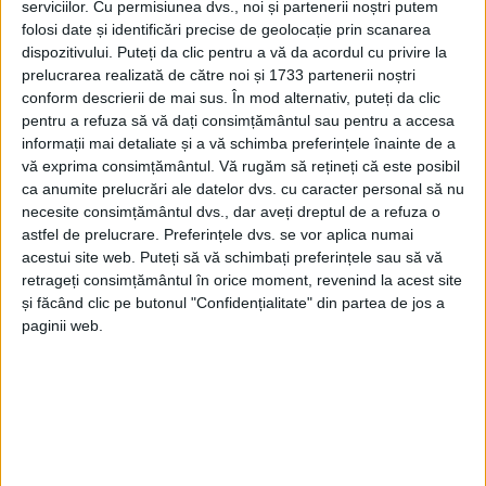
serviciilor.
Cu permisiunea dvs., noi și partenerii noștri putem
folosi date și identificări precise de geolocație prin scanarea
dispozitivului. Puteți da clic pentru a vă da acordul cu privire la
prelucrarea realizată de către noi și 1733 partenerii noștri
conform descrierii de mai sus. În mod alternativ, puteți da clic
pentru a refuza să vă dați consimțământul sau pentru a accesa
informații mai detaliate și a vă schimba preferințele înainte de a
vă exprima consimțământul.
Vă rugăm să rețineți că este posibil
ca anumite prelucrări ale datelor dvs. cu caracter personal să nu
necesite consimțământul dvs., dar aveți dreptul de a refuza o
astfel de prelucrare. Preferințele dvs. se vor aplica numai
acestui site web. Puteți să vă schimbați preferințele sau să vă
Polițiștii Biroului de Drumuri Naționale și Europene
l-
retrageți consimțământul în orice moment, revenind la acest site
au reținut miercuri, pentru 24 de ore, fiind bănuit de
și făcând clic pe butonul "Confidențialitate" din partea de jos a
conducere sub influența alcoolului.
paginii web.
„Marți, 18 martie, la ora 21.00,
polițiștii
au fost
sesizați că pe
DN 6
, în afara localității
Armeniș,
un
ansamblu de vehicule a pierdut controlul direcției de