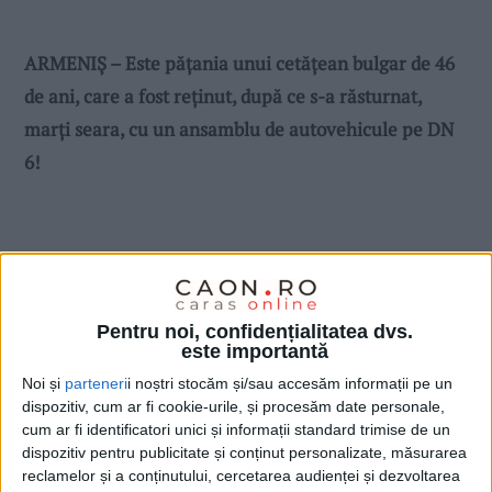
ARMENIȘ – Este pățania unui cetățean bulgar de 46
de ani, care a fost reținut, după ce s-a răsturnat,
marți seara, cu un ansamblu de autovehicule pe DN
6!
Pentru noi, confidențialitatea dvs.
este importantă
Noi și
parteneri
i noștri stocăm și/sau accesăm informații pe un
dispozitiv, cum ar fi cookie-urile, și procesăm date personale,
cum ar fi identificatori unici și informații standard trimise de un
dispozitiv pentru publicitate și conținut personalizate, măsurarea
reclamelor și a conținutului, cercetarea audienței și dezvoltarea