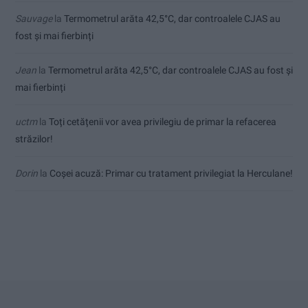
Sauvage
la
Termometrul arăta 42,5°C, dar controalele CJAS au
fost și mai fierbinți
Jean
la
Termometrul arăta 42,5°C, dar controalele CJAS au fost și
mai fierbinți
uctm
la
Toți cetățenii vor avea privilegiu de primar la refacerea
străzilor!
Dorin
la
Coșei acuză: Primar cu tratament privilegiat la Herculane!