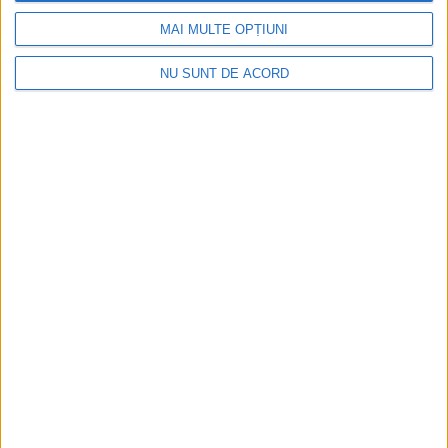
MAI MULTE OPȚIUNI
NU SUNT DE ACORD
Ultimul bloc de locuințe sociale din Stavila,
recepționat
2026-08-07
Arhive