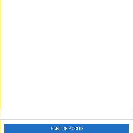
Doi studenți ai Universității „Aurel Vlaicu” din
Arad, medaliați cu aur la Cupa Mondială
2026-08-08
SUNT DE ACORD