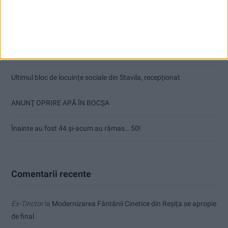
Care va fi, oare, varianta la Varianta ocolitoare?
Doi studenți ai Universității „Aurel Vlaicu” din Arad, medaliați cu
aur la Cupa Mondială
Ultimul bloc de locuințe sociale din Stavila, recepționat
ANUNŢ OPRIRE APĂ ÎN BOCȘA
Înainte au fost 44 și-acum au rămas… 50!
Comentarii recente
Ex-Tinctor
la
Modernizarea Fântânii Cinetice din Reșița se apropie
de final