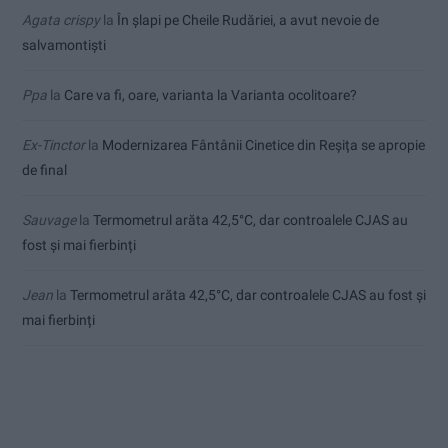
Agata crispy
la
În șlapi pe Cheile Rudăriei, a avut nevoie de
salvamontiști
Ppa
la
Care va fi, oare, varianta la Varianta ocolitoare?
Ex-Tinctor
la
Modernizarea Fântânii Cinetice din Reșița se apropie
de final
Sauvage
la
Termometrul arăta 42,5°C, dar controalele CJAS au
fost și mai fierbinți
Jean
la
Termometrul arăta 42,5°C, dar controalele CJAS au fost și
mai fierbinți