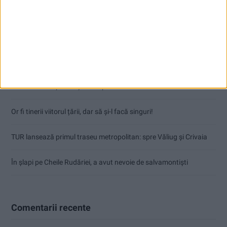
Articole recente
Ioan Popa: România rămâne în zona investițiilor, dar perspectiva
economică este în continuare negativă!
Procuror cărășean reținut după focuri de armă
Or fi tinerii viitorul țării, dar să și-l facă singuri!
TUR lansează primul traseu metropolitan: spre Văliug și Crivaia
În șlapi pe Cheile Rudăriei, a avut nevoie de salvamontiști
Comentarii recente