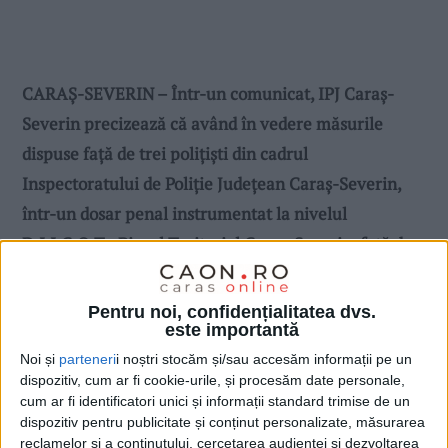
CARAȘ-SEVERIN – Într-un comunicat, IPJ Caraș-
Severin precizează că având în vedere măsurile
dispuse față de trei polițiști din cadrul
Inspectoratului de Poliție Județean Caraș-Severin,
într-un dosar penal instrumentat la nivelul
D.I.I.C.O.T.- Biroul Teritorial Caraș-Severin, față de
persoanele în cauză se aplică prevederile legale, în
conformitate cu Legea nr. 360 din 2002 privind
Pentru noi, confidențialitatea dvs.
este importantă
Statutul polițistului. Adică, mai exact, cei trei au fost
Noi și
parteneri
i noștri stocăm și/sau accesăm informații pe un
suspendați din funcție!
dispozitiv, cum ar fi cookie-urile, și procesăm date personale,
cum ar fi identificatori unici și informații standard trimise de un
dispozitiv pentru publicitate și conținut personalizate, măsurarea
reclamelor și a conținutului, cercetarea audienței și dezvoltarea