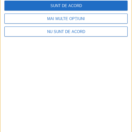
2026-08-10
SUNT DE ACORD
MAI MULTE OPȚIUNI
NU SUNT DE ACORD
Or fi tinerii viitorul țării, dar să și-l facă singuri!
2026-08-10