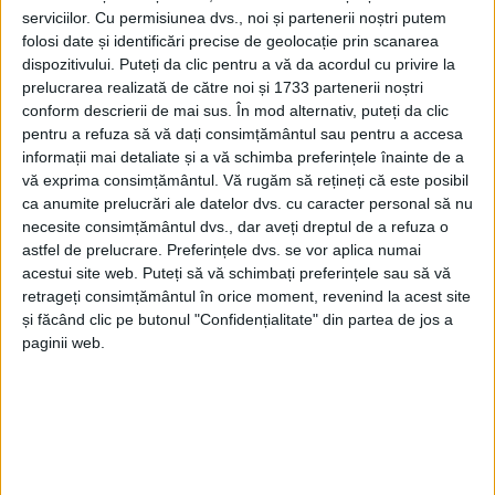
serviciilor.
Cu permisiunea dvs., noi și partenerii noștri putem
folosi date și identificări precise de geolocație prin scanarea
dispozitivului. Puteți da clic pentru a vă da acordul cu privire la
prelucrarea realizată de către noi și 1733 partenerii noștri
conform descrierii de mai sus. În mod alternativ, puteți da clic
pentru a refuza să vă dați consimțământul sau pentru a accesa
informații mai detaliate și a vă schimba preferințele înainte de a
vă exprima consimțământul.
Vă rugăm să rețineți că este posibil
ca anumite prelucrări ale datelor dvs. cu caracter personal să nu
necesite consimțământul dvs., dar aveți dreptul de a refuza o
astfel de prelucrare. Preferințele dvs. se vor aplica numai
acestui site web. Puteți să vă schimbați preferințele sau să vă
retrageți consimțământul în orice moment, revenind la acest site
și făcând clic pe butonul "Confidențialitate" din partea de jos a
paginii web.