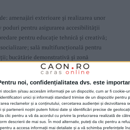
de: amenajări exterioare și realizarea unor
v poduri pentru asigurarea accesibilității
 predare pentru educație tehnică și creativă;
 socializare; sală multifuncțională pentru
cții; bucătărie demonstrativă și zonă
pentru artiști și invitați. Proiectul este
 European Bauhaus
– estetică, sustenabilitate
Pentru noi, confidențialitatea dvs. este importa
pe valorificarea
patrimoniului industrial
tri stocăm și/sau accesăm informații pe un dispozitiv, cum ar fi cookie-u
i eficiente energetic și crearea unui spațiu
dentificatori unici și informații standard trimise de un dispozitiv pentru p
rea reclamelor și a conținutului, cercetarea audienței și dezvoltarea ser
 și partenerii noștri putem folosi date și identificări precise de geoloca
i da clic pentru a vă da acordul cu privire la prelucrarea realizată de cătr
form descrierii de mai sus. În mod alternativ, puteți da clic pentru a refu
entru a accesa informații mai detaliate și a vă schimba preferințele în