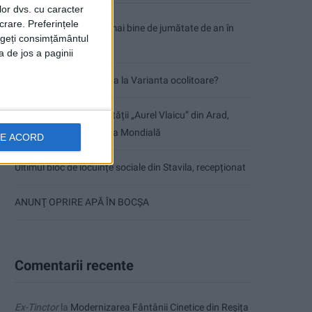
lor dvs. cu caracter
crare. Preferințele
Parcul Tricolorului, de mai bine de jumătate de an în
rageți consimțământul
șantier
a de jos a paginii
Care va fi, oare, varianta la Varianta ocolitoare?
Doi studenți ai Universității „Aurel Vlaicu” din Arad,
medaliați cu aur la Cupa Mondială
DE ACORD
Ultimul bloc de locuințe sociale din Stavila, recepționat
ANUNŢ OPRIRE APĂ ÎN BOCȘA
Comentarii recente
Ex-Tinctor
la
Modernizarea Fântânii Cinetice din Reșița