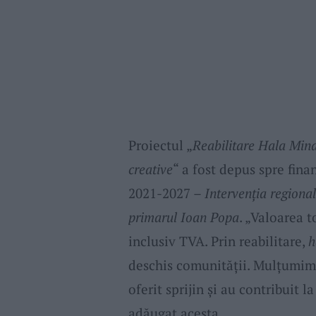
Proiectul „
Reabilitare Hala Mind
creative
“ a fost depus spre fin
2021-2027 –
Intervenția region
primarul Ioan Popa
. „Valoarea t
inclusiv TVA. Prin reabilitare,
h
deschis comunității. Mulțumim t
oferit sprijin și au contribuit l
adăugat acesta.