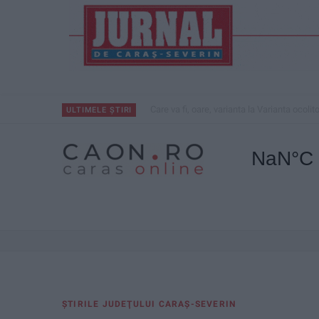
Care va fi, oare, varianta la Varianta ocolit
ULTIMELE ȘTIRI
ŞTIRILE JUDEŢULUI CARAŞ-SEVERIN