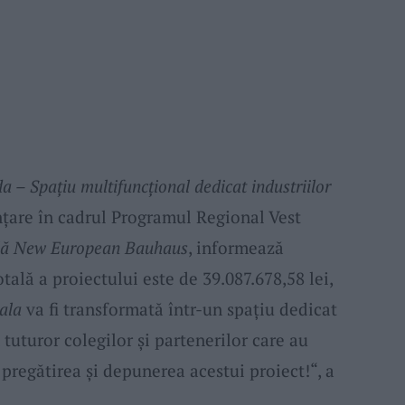
a – Spațiu multifuncțional dedicat industriilor
anțare în cadrul Programul Regional Vest
ală New European Bauhaus
, informează
otală a proiectului este de 39.087.678,58 lei,
ala
va fi transformată într-un spațiu dedicat
uturor colegilor și partenerilor care au
a pregătirea și depunerea acestui proiect!“, a