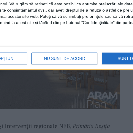
ntul.
Vă rugăm să rețineți că este posibil ca anumite prelucrări ale date
te consimțământul dvs., dar aveți dreptul de a refuza o astfel de prelu
umai acestui site web. Puteți să vă schimbați preferințele sau să vă ret
nind la acest site și făcând clic pe butonul "Confidențialitate" din parte
OPȚIUNI
NU SUNT DE ACORD
SUNT 
și Intervenții regionale NEB,
Primăria Reșița