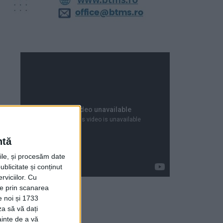
ntă
rile, și procesăm date
ublicitate și conținut
viciilor.
Cu
ție prin scanarea
e noi și 1733
za să vă dați
Articole recente
ainte de a vă