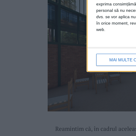
exprima consimțămâ
personal să nu necesi
dvs. se vor aplica n
în orice moment, reve
web.
MAI MULTE 
Reamintim că, în cadrul acelea