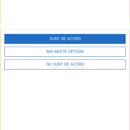
SUNT DE ACORD
MAI MULTE OPȚIUNI
NU SUNT DE ACORD
Pe toate șantierele se lucrează cu spor
2026-08-06