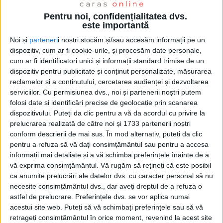
Pentru noi, confidențialitatea dvs.
este importantă
Noi și
parteneri
i noștri stocăm și/sau accesăm informații pe un
dispozitiv, cum ar fi cookie-urile, și procesăm date personale,
cum ar fi identificatori unici și informații standard trimise de un
dispozitiv pentru publicitate și conținut personalizate, măsurarea
reclamelor și a conținutului, cercetarea audienței și dezvoltarea
serviciilor.
Cu permisiunea dvs., noi și partenerii noștri putem
folosi date și identificări precise de geolocație prin scanarea
Dacă notam, în 13 august 2024, că „lansată în
dispozitivului. Puteți da clic pentru a vă da acordul cu privire la
ianuarie 2024, licitația vizând modernizarea celor
prelucrarea realizată de către noi și 1733 partenerii noștri
două corpuri de clădire a ajuns la final, urmează
conform descrierii de mai sus. În mod alternativ, puteți da clic
pentru a refuza să vă dați consimțământul sau pentru a accesa
execuția, până în 2026!“, revenim, acum, cu
informații mai detaliate și a vă schimba preferințele înainte de a
precizarea că de abia în urmă cu câteva zile a fost
vă exprima consimțământul.
Vă rugăm să rețineți că este posibil
ca anumite prelucrări ale datelor dvs. cu caracter personal să nu
lansată licitația pentru achiziția serviciilor de
necesite consimțământul dvs., dar aveți dreptul de a refuza o
consultanță și supervizare a lucrărilor! Fiind vorba
astfel de prelucrare. Preferințele dvs. se vor aplica numai
acestui site web. Puteți să vă schimbați preferințele sau să vă
despre bani europeni, execuția lucrărilor nu poate fi
retrageți consimțământul în orice moment, revenind la acest site