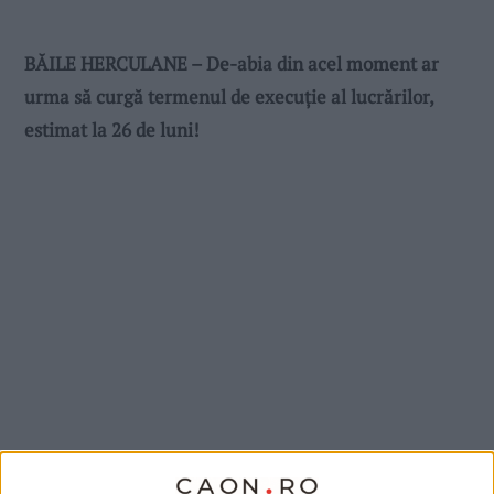
BĂILE HERCULANE – De-abia din acel moment ar
urma să curgă termenul de execuție al lucrărilor,
estimat la 26 de luni!