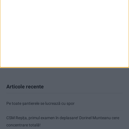
Articole recente
Pe toate șantierele se lucrează cu spor
CSM Reșița, primul examen în deplasare! Dorinel Munteanu cere
concentrare totală!