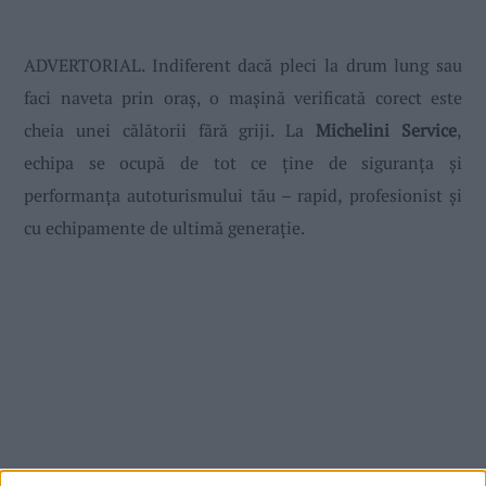
ADVERTORIAL. Indiferent dacă pleci la drum lung sau
faci naveta prin oraș, o mașină verificată corect este
cheia unei călătorii fără griji. La
Michelini Service
,
echipa se
ocupă de tot ce ține de siguranța și
performanța autoturismului tău – rapid, profesionist și
cu echipamente de ultimă generație.