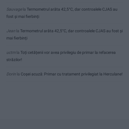
Sauvage
la
Termometrul arăta 42,5°C, dar controalele CJAS au
fost și mai fierbinți
Jean
la
Termometrul arăta 42,5°C, dar controalele CJAS au fost și
mai fierbinți
uctm
la
Toți cetățenii vor avea privilegiu de primar la refacerea
străzilor!
Dorin
la
Coșei acuză: Primar cu tratament privilegiat la Herculane!