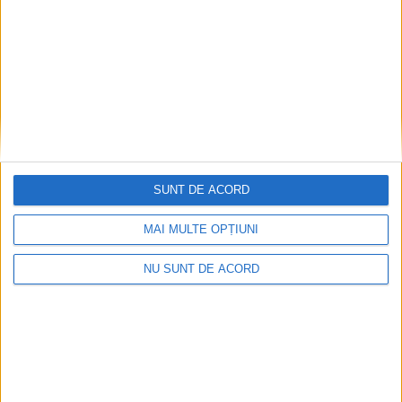
SUNT DE ACORD
MAI MULTE OPȚIUNI
NU SUNT DE ACORD
Modernizarea Fântânii Cinetice din Reșița se
apropie de final
2026-08-07