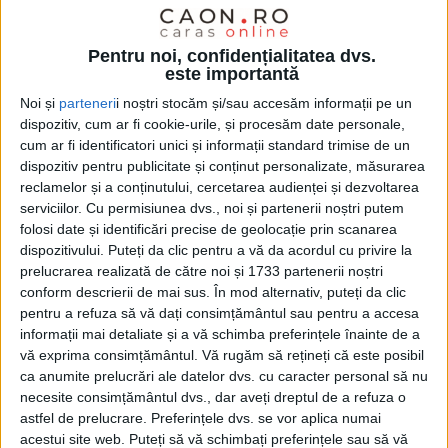
Pentru noi, confidențialitatea dvs.
este importantă
Noi și
parteneri
i noștri stocăm și/sau accesăm informații pe un
dispozitiv, cum ar fi cookie-urile, și procesăm date personale,
cum ar fi identificatori unici și informații standard trimise de un
dispozitiv pentru publicitate și conținut personalizate, măsurarea
reclamelor și a conținutului, cercetarea audienței și dezvoltarea
serviciilor.
Cu permisiunea dvs., noi și partenerii noștri putem
folosi date și identificări precise de geolocație prin scanarea
dispozitivului. Puteți da clic pentru a vă da acordul cu privire la
prelucrarea realizată de către noi și 1733 partenerii noștri
conform descrierii de mai sus. În mod alternativ, puteți da clic
📍
Reșița – Calea Timișoarei, Nr. 15A
pentru a refuza să vă dați consimțământul sau pentru a accesa
informații mai detaliate și a vă schimba preferințele înainte de a
vă exprima consimțământul.
Vă rugăm să rețineți că este posibil
📍
Caransebeș – Calea Severinului, Nr. 239
ca anumite prelucrări ale datelor dvs. cu caracter personal să nu
necesite consimțământul dvs., dar aveți dreptul de a refuza o
La Michelini, nu se fac presupuneri – se pune
astfel de prelucrare. Preferințele dvs. se vor aplica numai
acestui site web. Puteți să vă schimbați preferințele sau să vă