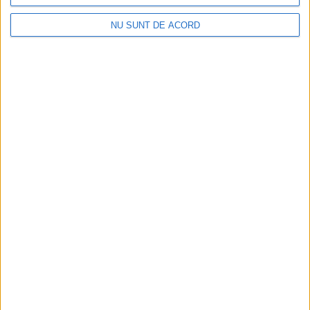
folosit.
NU SUNT DE ACORD
32ROSU
CARAS SEVERIN
CAZINO
COMUNITATI LOCALE
JOCURI
RELAXARE
RESITA
SLOTURI ONLINE
TEHNOLOGIE
0