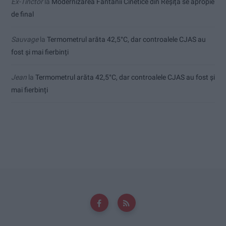
Ex-Tinctor
la
Modernizarea Fântânii Cinetice din Reșița se apropie
de final
Sauvage
la
Termometrul arăta 42,5°C, dar controalele CJAS au
fost și mai fierbinți
Jean
la
Termometrul arăta 42,5°C, dar controalele CJAS au fost și
mai fierbinți