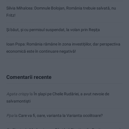
Silvia Mihalcea: Domnule Bolojan, România trebuie salvată, nu
Fritz!
Și băut, și cu permisul suspendat, la volan prin Reșița
Ioan Popa: România rămâne în zona investițiilor, dar perspectiva
economică este în continuare negativă!
Comentarii recente
Agata crispy
la
În șlapi pe Cheile Rudăriei, a avut nevoie de
salvamontiști
Ppa
la
Care va fi, oare, varianta la Varianta ocolitoare?