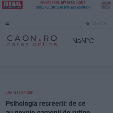
S
e
a
r
c
h
f
UNCATEGORIZED
o
Psihologia recreerii: de ce
r
au nevoie oamenii de rutine