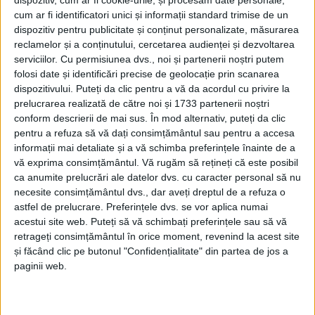
dispozitiv, cum ar fi cookie-urile, și procesăm date personale,
această abordare este greșită și costisitoare pe
cum ar fi identificatori unici și informații standard trimise de un
dispozitiv pentru publicitate și conținut personalizate, măsurarea
termen lung.
reclamelor și a conținutului, cercetarea audienței și dezvoltarea
serviciilor.
Cu permisiunea dvs., noi și partenerii noștri putem
folosi date și identificări precise de geolocație prin scanarea
Cercetările din domeniul psihologiei pozitive
dispozitivului. Puteți da clic pentru a vă da acordul cu privire la
confirmă că activitățile de recreere contribuie direct
prelucrarea realizată de către noi și 1733 partenerii noștri
la echilibrul emoțional. Nu contează dacă este vorba
conform descrierii de mai sus. În mod alternativ, puteți da clic
pentru a refuza să vă dați consimțământul sau pentru a accesa
despre un sport de echipă, o plimbare în parc sau o
informații mai detaliate și a vă schimba preferințele înainte de a
seară dedicată unui joc preferat; importantă este
vă exprima consimțământul.
Vă rugăm să rețineți că este posibil
ca anumite prelucrări ale datelor dvs. cu caracter personal să nu
regularitatea. Creierul asociază aceste momente cu
necesite consimțământul dvs., dar aveți dreptul de a refuza o
recompensa și recuperarea, ceea ce înseamnă că o
astfel de prelucrare. Preferințele dvs. se vor aplica numai
acestui site web. Puteți să vă schimbați preferințele sau să vă
rutină constantă de relaxare devine, în timp, un
retrageți consimțământul în orice moment, revenind la acest site
mecanism natural de gestionare a stresului.
și făcând clic pe butonul "Confidențialitate" din partea de jos a
paginii web.
De ce comunitățile locale joacă