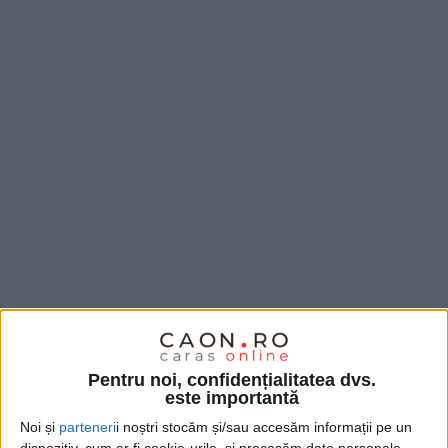
Cu toate acestea, mulți oameni tratează recreerea ca
Pentru noi, confidențialitatea dvs.
este importantă
pe ceva opțional, ceva ce poate fi amânat atunci când
Noi și
parteneri
i noștri stocăm și/sau accesăm informații pe un
programul devine aglomerat. Psihologia arată că