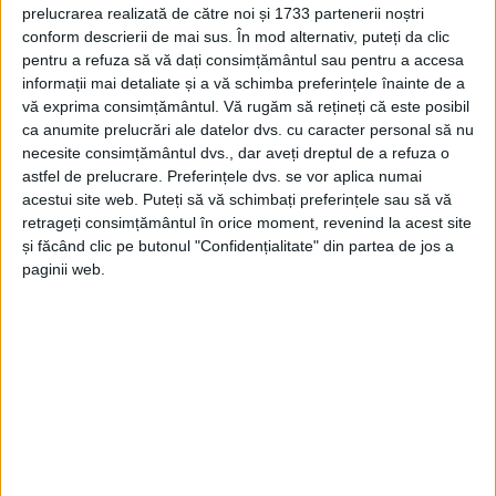
prelucrarea realizată de către noi și 1733 partenerii noștri
conform descrierii de mai sus. În mod alternativ, puteți da clic
pentru a refuza să vă dați consimțământul sau pentru a accesa
informații mai detaliate și a vă schimba preferințele înainte de a
vă exprima consimțământul.
Vă rugăm să rețineți că este posibil
ca anumite prelucrări ale datelor dvs. cu caracter personal să nu
necesite consimțământul dvs., dar aveți dreptul de a refuza o
astfel de prelucrare. Preferințele dvs. se vor aplica numai
acestui site web. Puteți să vă schimbați preferințele sau să vă
retrageți consimțământul în orice moment, revenind la acest site
„Aici am găsit o echipă tânără, cu puțină lipsă de
și făcând clic pe butonul "Confidențialitate" din partea de jos a
paginii web.
încredere. La aceasta am și lucrat mai mult de când
am preluat echipa. Calități au, iar obiectivul nostru
este să încercăm să ne ridicăm de la subsolul
clasamentului. Pentru etapele care au rămas de
disputat avem la dispoziție 21 de jucători. Meciul cu
CSC Dumbrăvița este unul destul de dificil, cu o
echipă mai experimentată decât a noastră, dar