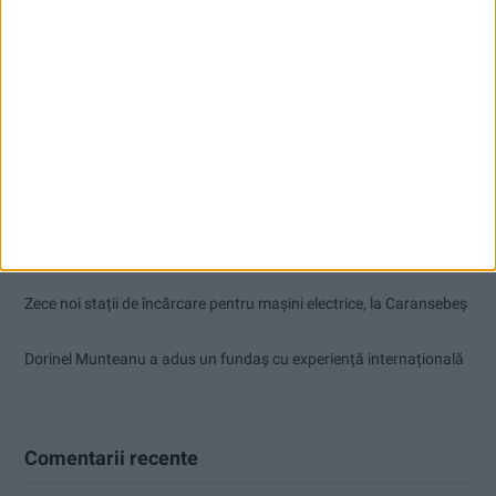
Articole recente
Nimeni nu ne poate izgoni din propriile amintiri!
Impact frontal mortal pe DN 6, la Armeniș
Tragedie la Dalboşeț! O femeie a fost carbonizată, casa a ars din
temelii!
Zece noi stații de încărcare pentru mașini electrice, la Caransebeș
Dorinel Munteanu a adus un fundaș cu experiență internațională
Comentarii recente