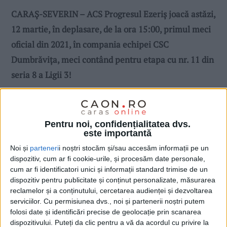
CARAȘ-SEVERIN – ACS Progresul Ezeriș joacă astăzi,
12 martie, în deplasare, de la ora 15:00, primul meci
oficial din 2021, în compania echipei CSC
Dumbrăvița, meci contând pentru etapa cu nr. 11 din
seria 8 a Ligii 3!
Pentru noi, confidențialitatea dvs.
este importantă
Noi și
parteneri
i noștri stocăm și/sau accesăm informații pe un
dispozitiv, cum ar fi cookie-urile, și procesăm date personale,
cum ar fi identificatori unici și informații standard trimise de un
dispozitiv pentru publicitate și conținut personalizate, măsurarea
reclamelor și a conținutului, cercetarea audienței și dezvoltarea
serviciilor.
Cu permisiunea dvs., noi și partenerii noștri putem
folosi date și identificări precise de geolocație prin scanarea
dispozitivului. Puteți da clic pentru a vă da acordul cu privire la