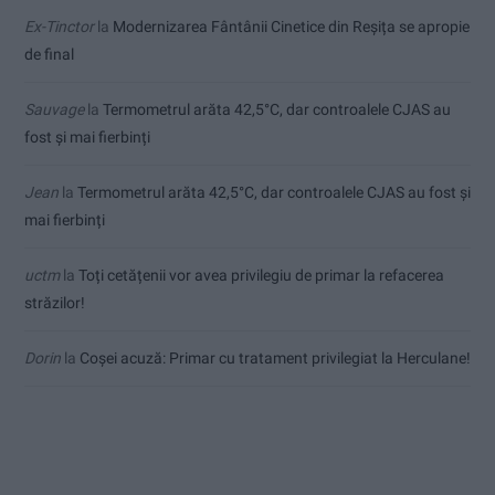
Ex-Tinctor
la
Modernizarea Fântânii Cinetice din Reșița se apropie
de final
Sauvage
la
Termometrul arăta 42,5°C, dar controalele CJAS au
fost și mai fierbinți
Jean
la
Termometrul arăta 42,5°C, dar controalele CJAS au fost și
mai fierbinți
uctm
la
Toți cetățenii vor avea privilegiu de primar la refacerea
străzilor!
Dorin
la
Coșei acuză: Primar cu tratament privilegiat la Herculane!