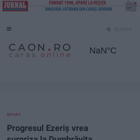
S
e
a
r
c
h
f
SPORT
o
Progresul Ezeriș vrea
r
surpriza la Dumbrăvița