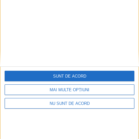
SUNT DE ACORD
MAI MULTE OPȚIUNI
NU SUNT DE ACORD
Dorinel Munteanu a adus un fundaș cu experiență
internațională
2026-08-09