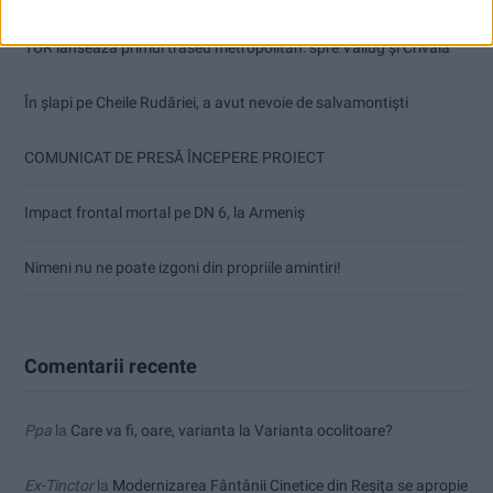
TUR lansează primul traseu metropolitan: spre Văliug și Crivaia
În șlapi pe Cheile Rudăriei, a avut nevoie de salvamontiști
COMUNICAT DE PRESĂ ÎNCEPERE PROIECT
Impact frontal mortal pe DN 6, la Armeniș
Nimeni nu ne poate izgoni din propriile amintiri!
Comentarii recente
Ppa
la
Care va fi, oare, varianta la Varianta ocolitoare?
Ex-Tinctor
la
Modernizarea Fântânii Cinetice din Reșița se apropie