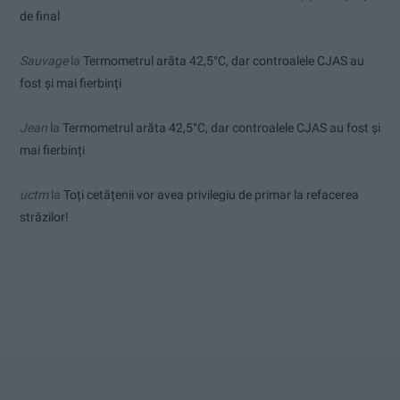
de final
Sauvage
la
Termometrul arăta 42,5°C, dar controalele CJAS au
fost și mai fierbinți
Jean
la
Termometrul arăta 42,5°C, dar controalele CJAS au fost și
mai fierbinți
uctm
la
Toți cetățenii vor avea privilegiu de primar la refacerea
străzilor!