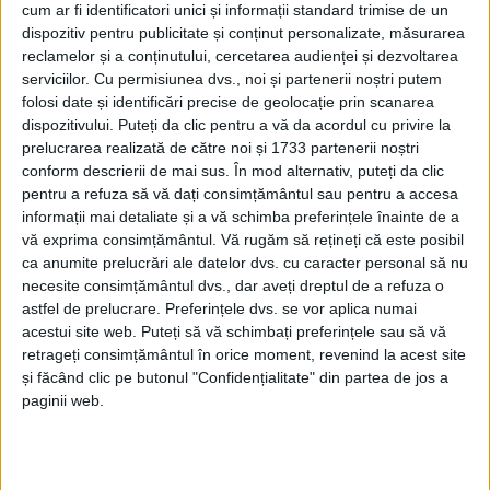
cum ar fi identificatori unici și informații standard trimise de un
dispozitiv pentru publicitate și conținut personalizate, măsurarea
reclamelor și a conținutului, cercetarea audienței și dezvoltarea
serviciilor.
Cu permisiunea dvs., noi și partenerii noștri putem
folosi date și identificări precise de geolocație prin scanarea
dispozitivului. Puteți da clic pentru a vă da acordul cu privire la
prelucrarea realizată de către noi și 1733 partenerii noștri
conform descrierii de mai sus. În mod alternativ, puteți da clic
pentru a refuza să vă dați consimțământul sau pentru a accesa
informații mai detaliate și a vă schimba preferințele înainte de a
vă exprima consimțământul.
Vă rugăm să rețineți că este posibil
ca anumite prelucrări ale datelor dvs. cu caracter personal să nu
necesite consimțământul dvs., dar aveți dreptul de a refuza o
astfel de prelucrare. Preferințele dvs. se vor aplica numai
Este vorba despre
Școala Gimnazială „Sf. Sava” din
acestui site web. Puteți să vă schimbați preferințele sau să vă
Socol
, respectiv
şcoala primară din Zlatiţa
. Pe lângă
retrageți consimțământul în orice moment, revenind la acest site
„îmbrăcarea” clădirilor, proiectele cu valori de 1,1
și făcând clic pe butonul "Confidențialitate" din partea de jos a
paginii web.
milioane de lei, respectiv 1,3 milioane de lei, mai
prevăd echiparea şcolilor cu sisteme antiincendiu,
precum şi reabilitarea grupurilor sanitare şi