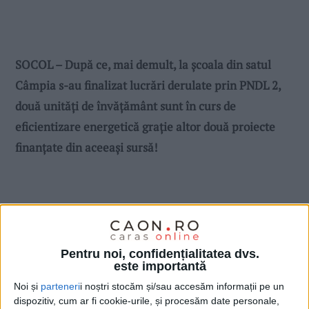
SOCOL – După ce, mai demult, la şcoala din satul
Câmpia s-au finalizat lucrări derulate prin PNDL 2,
două unităţi de învăţământ sunt în curs de
eficientizare energetică graţie altor două proiecte
finanţate din aceeaşi sursă!
Pentru noi, confidențialitatea dvs.
este importantă
Noi și
parteneri
i noștri stocăm și/sau accesăm informații pe un
dispozitiv, cum ar fi cookie-urile, și procesăm date personale,