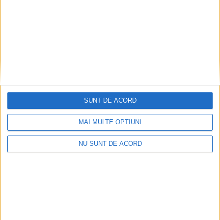
TUR lansează primul traseu metropolitan: spre
Văliug și Crivaia
2026-08-10
SUNT DE ACORD
MAI MULTE OPȚIUNI
NU SUNT DE ACORD