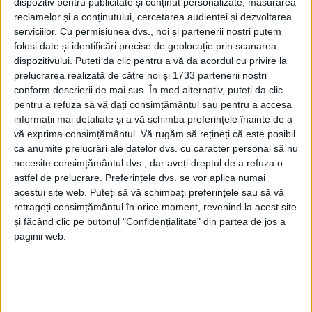
dispozitiv pentru publicitate și conținut personalizate, măsurarea
reclamelor și a conținutului, cercetarea audienței și dezvoltarea
serviciilor.
Cu permisiunea dvs., noi și partenerii noștri putem
folosi date și identificări precise de geolocație prin scanarea
dispozitivului. Puteți da clic pentru a vă da acordul cu privire la
prelucrarea realizată de către noi și 1733 partenerii noștri
conform descrierii de mai sus. În mod alternativ, puteți da clic
pentru a refuza să vă dați consimțământul sau pentru a accesa
informații mai detaliate și a vă schimba preferințele înainte de a
vă exprima consimțământul.
Vă rugăm să rețineți că este posibil
ca anumite prelucrări ale datelor dvs. cu caracter personal să nu
necesite consimțământul dvs., dar aveți dreptul de a refuza o
astfel de prelucrare. Preferințele dvs. se vor aplica numai
acestui site web. Puteți să vă schimbați preferințele sau să vă
retrageți consimțământul în orice moment, revenind la acest site
S-au vopsit gardurile şi pergolele de lemn, bordurile
și făcând clic pe butonul "Confidențialitate" din partea de jos a
și digul de beton au fost văruite, s-a adunat vegetaţia
paginii web.
ierboasă şi crengile rămase în urma toaletării
pomilor, iar pentru cei mici s-a nivelat un teren de
minifotbal lângă
Orășelul Copiilor
.