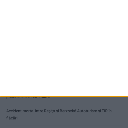
Articole recente
Dorinel Munteanu: Am câștigat prin muncă și implicare totală!
CSM Reșița a rezolvat meciul în două minute și a plecat cu toate
punctele de la Satu Mare
Accident mortal între Reșița și Berzovia! Autoturism și TIR în
flăcări!