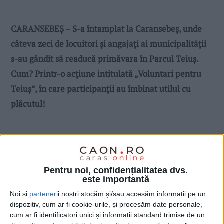
CARANSEBEȘ – S-a întamplat la Caransebeș, unde
câteva zeci de locuitori și angajați ai municipalității
s-au gândit să readucă primăvara în Parcul Teiuș.
Cum? Printr-o acțiune intitulată „Voluntari pentru
Teiuș”, în care participanții au îmbinat utilul cu
plăcutul!
Pentru noi, confidențialitatea dvs.
este importantă
Noi și
parteneri
i noștri stocăm și/sau accesăm informații pe un
dispozitiv, cum ar fi cookie-urile, și procesăm date personale,
cum ar fi identificatori unici și informații standard trimise de un