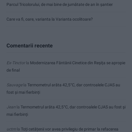
Parcul Tricolorului, de mai bine de jumătate de an în șantier
Care va fi, oare, varianta la Varianta ocolitoare?
Comentarii recente
Ex-Tinctor
la
Modernizarea Fântânii Cinetice din Reșița se apropie
de final
Sauvage
la
Termometrul arăta 42,5°C, dar controalele CJAS au
fost și mai fierbinți
Jean
la
Termometrul arăta 42,5°C, dar controalele CJAS au fost și
mai fierbinți
uctm
la
Toți cetățenii vor avea privilegiu de primar la refacerea