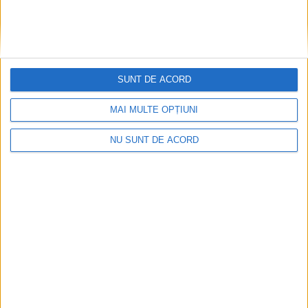
CSM Reșița a rezolvat meciul în două minute și a
SUNT DE ACORD
plecat cu toate punctele de la Satu Mare
MAI MULTE OPȚIUNI
2026-08-08
NU SUNT DE ACORD