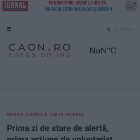
S
e
a
r
c
h
f
ŞTIRILE JUDEŢULUI CARAŞ-SEVERIN
o
Prima zi de stare de alertă,
r
prima acțiune de voluntariat