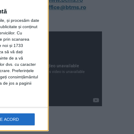
ntă
rile, și procesăm date
ublicitate și conținut
viciilor.
Cu
ție prin scanarea
e noi și 1733
za să vă dați
ainte de a vă
lor dvs. cu caracter
crare. Preferințele
rageți consimțământul
a de jos a paginii
DE ACORD
Articole recente