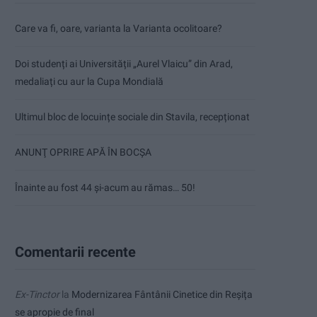
Care va fi, oare, varianta la Varianta ocolitoare?
Doi studenți ai Universității „Aurel Vlaicu” din Arad,
medaliați cu aur la Cupa Mondială
Ultimul bloc de locuințe sociale din Stavila, recepționat
ANUNŢ OPRIRE APĂ ÎN BOCȘA
Înainte au fost 44 și-acum au rămas… 50!
Comentarii recente
Ex-Tinctor
la
Modernizarea Fântânii Cinetice din Reșița
se apropie de final