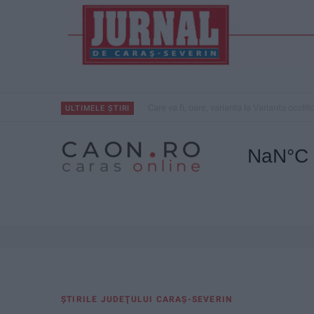
Care va fi, oare, varianta la Varianta ocolit
ULTIMELE ȘTIRI
ŞTIRILE JUDEŢULUI CARAŞ-SEVERIN