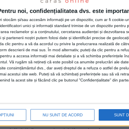
rul elevilor înscrişi la prima proba scrisă a
Pentru noi, confidențialitatea dvs. este importa
i candidaţi fiind
eliminaţi
pentru
tentativă de
tri stocăm și/sau accesăm informații pe un dispozitiv, cum ar fi cookie-u
nul de la
Moldova Nouă
.“, ne-a informat
Ion
dentificatori unici și informații standard trimise de un dispozitiv pentru p
rea reclamelor și a conținutului, cercetarea audienței și dezvoltarea ser
Inspectoratului Şcolar Caraş-Severin.
 și partenerii noștri putem folosi date și identificări precise de geoloca
i da clic pentru a vă da acordul cu privire la prelucrarea realizată de cătr
form descrierii de mai sus. În mod alternativ, puteți da clic pentru a refu
 în varianta extrasă pentru profilele real şi
entru a accesa informații mai detaliate și a vă schimba preferințele în
lie, subiectul al treilea la Limba şi literatura
ntul.
Vă rugăm să rețineți că este posibil ca anumite prelucrări ale date
te consimțământul dvs., dar aveți dreptul de a refuza o astfel de prelu
a unui eseu de minimum 400 de cuvinte în
umai acestui site web. Puteți să vă schimbați preferințele sau să vă ret
nind la acest site și făcând clic pe butonul "Confidențialitate" din parte
ățile unui text narativ studiat, aparținând lui
etrescu.
eat
continuă marți, 27 iunie, cu proba scrisă
OPȚIUNI
NU SUNT DE ACORD
SUNT 
ercuri, 28 iunie, candidaţii vor susţine proba