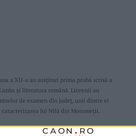
lasa a XII-a au susţinut prima probă scrisă a
Limba şi literatura română. Liceenii au
ntrelor de examen din judeţ, unii dintre ei
 caracterizarea lui Nilă din Moromeţii.
 centre de examen, 5 subcomisii şi trei