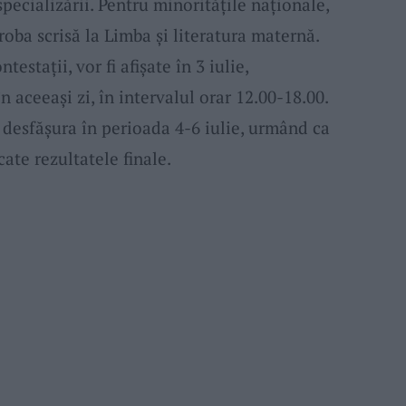
 specializării. Pentru minorităţile naţionale,
roba scrisă la Limba şi literatura maternă.
testaţii, vor fi afişate în 3 iulie,
n aceeaşi zi, în intervalul orar 12.00-18.00.
 desfăşura în perioada 4-6 iulie, urmând ca
cate rezultatele finale.