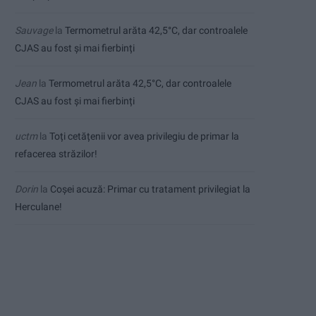
Sauvage
la
Termometrul arăta 42,5°C, dar controalele
CJAS au fost și mai fierbinți
Jean
la
Termometrul arăta 42,5°C, dar controalele
CJAS au fost și mai fierbinți
uctm
la
Toți cetățenii vor avea privilegiu de primar la
refacerea străzilor!
Dorin
la
Coșei acuză: Primar cu tratament privilegiat la
Herculane!