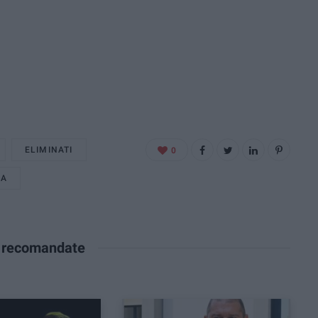
ELIMINATI
0
NA
e recomandate