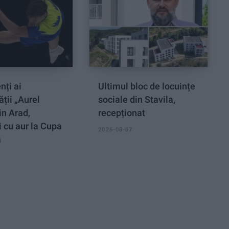
nți ai
Ultimul bloc de locuințe
ății „Aurel
sociale din Stavila,
in Arad,
recepționat
 cu aur la Cupa
2026-08-07
ă