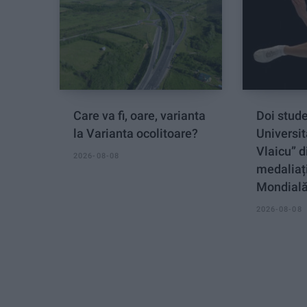
Care va fi, oare, varianta
Doi stude
la Varianta ocolitoare?
Universit
Vlaicu” d
2026-08-08
medaliați
Mondial
2026-08-08