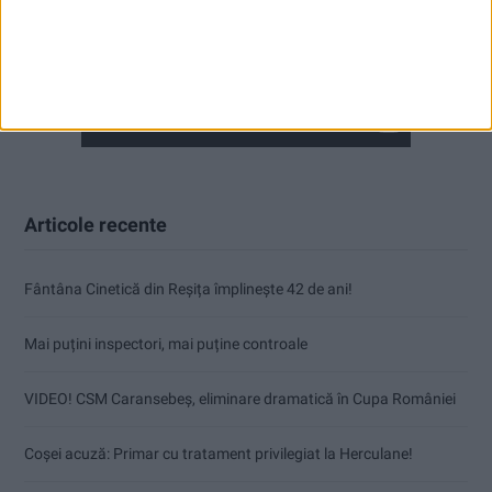
Articole recente
Fântâna Cinetică din Reșița împlinește 42 de ani!
Mai puțini inspectori, mai puține controale
VIDEO! CSM Caransebeș, eliminare dramatică în Cupa României
Coșei acuză: Primar cu tratament privilegiat la Herculane!