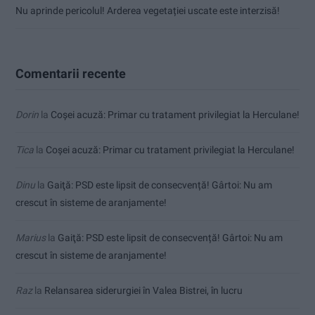
Nu aprinde pericolul! Arderea vegetației uscate este interzisă!
Comentarii recente
Dorin
la
Coșei acuză: Primar cu tratament privilegiat la Herculane!
Tica
la
Coșei acuză: Primar cu tratament privilegiat la Herculane!
Dinu
la
Gaiţă: PSD este lipsit de consecvență! Gârtoi: Nu am
crescut în sisteme de aranjamente!
Marius
la
Gaiţă: PSD este lipsit de consecvență! Gârtoi: Nu am
crescut în sisteme de aranjamente!
Raz
la
Relansarea siderurgiei în Valea Bistrei, în lucru