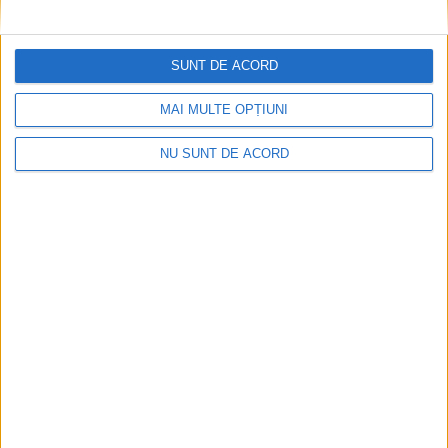
SUNT DE ACORD
MAI MULTE OPȚIUNI
NU SUNT DE ACORD
Fântâna Cinetică din Reșița împlinește 42 de ani!
2026-08-06