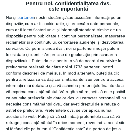
Pentru noi, confidențialitatea dvs.
este importantă
Noi și
parteneri
i noștri stocăm și/sau accesăm informații pe un
dispozitiv, cum ar fi cookie-urile, și procesăm date personale,
cum ar fi identificatori unici și informații standard trimise de un
dispozitiv pentru publicitate și conținut personalizate, măsurarea
reclamelor și a conținutului, cercetarea audienței și dezvoltarea
serviciilor.
Cu permisiunea dvs., noi și partenerii noștri putem
folosi date și identificări precise de geolocație prin scanarea
dispozitivului. Puteți da clic pentru a vă da acordul cu privire la
prelucrarea realizată de către noi și 1733 partenerii noștri
conform descrierii de mai sus. În mod alternativ, puteți da clic
pentru a refuza să vă dați consimțământul sau pentru a accesa
Până și
Romeo Dunca, președintele Consiliului
informații mai detaliate și a vă schimba preferințele înainte de a
Județean
, se arată din ce în ce mai îngrijorat de
vă exprima consimțământul.
Vă rugăm să rețineți că este posibil
ca anumite prelucrări ale datelor dvs. cu caracter personal să nu
afirmațiile pe care le poate face
prefectul.
Legal
necesite consimțământul dvs., dar aveți dreptul de a refuza o
vorbind, cazul fortuit și forța majoră dau oricui
astfel de prelucrare. Preferințele dvs. se vor aplica numai
dreptul să intervină, pentru o salvare dintr-un
acestui site web. Puteți să vă schimbați preferințele sau să vă
retrageți consimțământul în orice moment, revenind la acest site
pericol iminent, chiar încălcând, în anumite
și făcând clic pe butonul "Confidențialitate" din partea de jos a