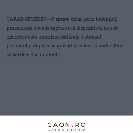
CARAȘ-SEVERIN – O spune chiar șeful județului,
prezentând dovada faptului că dispozitivul de sub
elicopter este autorizat, bătându-i obrazul
prefectului după ce a aplecat urechea la vorbe, fără
să verifice documentele!