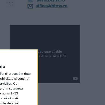
ntă
rile, și procesăm date
ublicitate și conținut
viciilor.
Cu
ție prin scanarea
e noi și 1733
za să vă dați
Articole recente
ainte de a vă