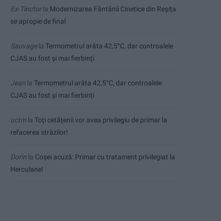
Ex-Tinctor
la
Modernizarea Fântânii Cinetice din Reșița
se apropie de final
Sauvage
la
Termometrul arăta 42,5°C, dar controalele
CJAS au fost și mai fierbinți
Jean
la
Termometrul arăta 42,5°C, dar controalele
CJAS au fost și mai fierbinți
uctm
la
Toți cetățenii vor avea privilegiu de primar la
refacerea străzilor!
Dorin
la
Coșei acuză: Primar cu tratament privilegiat la
Herculane!