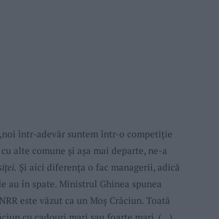
 „noi într-adevăr suntem într-o competiţie
 cu alte comune şi aşa mai departe, ne-a
iţei.
Şi aici diferenţa o fac managerii, adică
 le au în spate. Ministrul Ghinea spunea
 PNRR este văzut ca un Moş Crăciun. Toată
ciun cu cadouri mari sau foarte mari. (…)