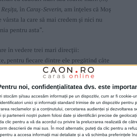
a
Reşiţa,
în
Caraş-Severin,
am înţeles că Moş
 vârsta la care să mai credem şi nici nu
nia pentru asta“.
re în vedere trei mari direcţii:
te, pentru fiecare dintre ele pregătind câte
ptă finanţarea. Este vorba despre calea
, despre
Domeniul Schiabil Semenic
şi despre
Pentru noi, confidențialitatea dvs. este importa
 aşteptările şi aspiraţiile
Reşiţei
sunt mari,
tri stocăm și/sau accesăm informații pe un dispozitiv, cum ar fi cookie-u
: „Acestea sunt cele trei mari proiecte pe
dentificatori unici și informații standard trimise de un dispozitiv pentru p
rea reclamelor și a conținutului, cercetarea audienței și dezvoltarea ser
i sunt multe în spate, lista este cam de 5-6
 și partenerii noștri putem folosi date și identificări precise de geoloca
 5 proiecte pe Consiliul Judeţean. Vedem
i da clic pentru a vă da acordul cu privire la prelucrarea realizată de cătr
form descrierii de mai sus. În mod alternativ, puteți da clic pentru a refu
şi ce-şi pune în tolbă“.
entru a accesa informații mai detaliate și a vă schimba preferințele în