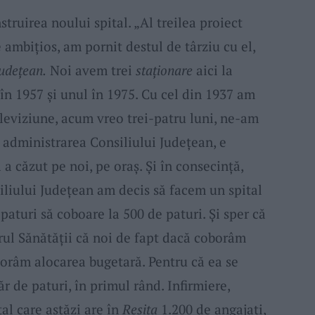
struirea noului spital. „Al treilea proiect
 ambiţios, am pornit destul de târziu cu el,
judeţean.
Noi avem trei
staţionare
aici la
 în 1957 şi unul în 1975. Cu cel din 1937 am
eleviziune, acum vreo trei-patru luni, ne-am
n administrarea Consiliului Judeţean, e
a căzut pe noi, pe oraş. Şi în consecinţă,
liului Judeţean am decis să facem un spital
paturi să coboare la 500 de paturi. Şi sper că
rul Sănătăţii că noi de fapt dacă coborâm
borâm alocarea bugetară. Pentru că ea se
 de paturi, în primul rând. Infirmiere,
tal care astăzi are în
Reşiţa
1.200 de angajaţi,