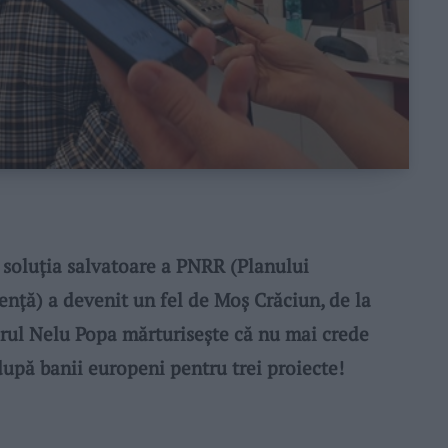
 soluţia salvatoare a PNRR (Planului
enţă) a devenit un fel de Moş Crăciun, de la
arul Nelu Popa mărturiseşte că nu mai crede
 după banii europeni pentru trei proiecte!