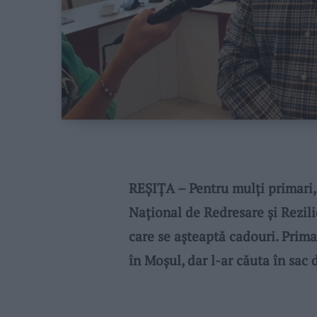
REŞIŢA – Pentru mulţi primari,
Naţional de Redresare şi Rezili
care se aşteaptă cadouri. Prim
în Moşul, dar l-ar căuta în sac