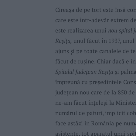
Cireaşa de pe tort este însă con
care este într-adevăr extrem de
este realizarea unui
nou spital 
Reşiţa,
unul făcut în 1937, unul
ajuns şi pe toate canalele de t
făcut de ruşine. Chiar dacă e î
Spitalul Judeţean Reşiţa
şi palma 
împreună cu preşedintele Consi
judeţean nou care de la 850 de 
ne-am făcut înţeleşi la Ministe
numărul de paturi, implicit co
face astăzi în România pe număr
asistente, tot aparatul unui spi