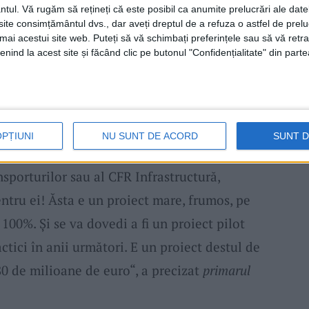
ntul.
Vă rugăm să rețineți că este posibil ca anumite prelucrări ale date
te consimțământul dvs., dar aveți dreptul de a refuza o astfel de prelu
t de infrastructura de cale ferată. Timişoara-
umai acestui site web. Puteți să vă schimbați preferințele sau să vă ret
nind la acest site și făcând clic pe butonul "Confidențialitate" din parte
 reţeaua europeană de cale ferată şi este
ului Transporturilor, la care facem o
e
în Banatul de câmpie. Dar depinde cum o
Ministerul Transporturilor, şi la Ministerul
OPȚIUNI
NU SUNT DE ACORD
SUNT 
une că e proiectul nostru, dar putem spune
nsporturilor sau al CFR Infrastructură,
ntru ei! Ăsta e un proiect mare, frumos, pe
100%. Şi se va dovedi a fi un proiect pilot
tici în anii următori. E un proiect destul de
80 de milioane de euro“, a precizat
primarul