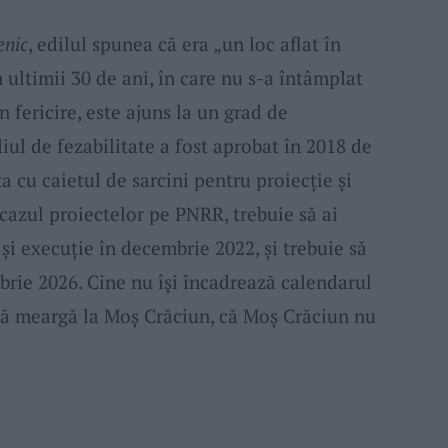
enic
, edilul spunea că era „un loc aflat în
 ultimii 30 de ani, în care nu s-a întâmplat
 fericire, este ajuns la un grad de
iul de fezabilitate a fost aprobat în 2018 de
a cu caietul de sarcini pentru proiecţie şi
 cazul proiectelor pe PNRR, trebuie să ai
şi execuţie în decembrie 2022, şi trebuie să
mbrie 2026. Cine nu îşi încadrează calendarul
să meargă la Moş Crăciun, că Moş Crăciun nu