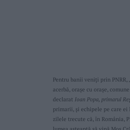
Pentru banii veniţi prin PNRR,
acerbă, oraşe cu oraşe, comune
declarat
Ioan Popa, primarul Reş
primarii, şi echipele pe care ei
zilele trecute că, în România,
lumea aşteaptă să vină Moş Cră