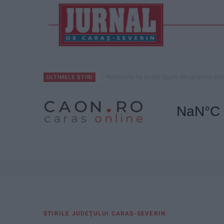
Nimeni nu ne poate izgoni din propriile amin
ULTIMELE ȘTIRI
ŞTIRILE JUDEŢULUI CARAŞ-SEVERIN