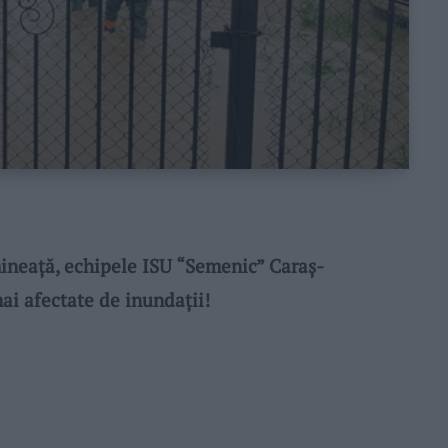
neață, echipele ISU “Semenic” Caraș-
mai afectate de inundații!