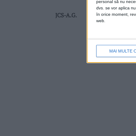
personal să nu necesi
dvs. se vor aplica n
JCS-A.G.
în orice moment, reve
web.
MAI MULTE 