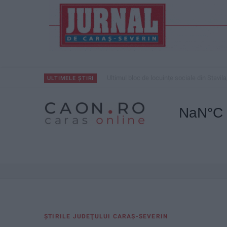
Ultimul bloc de locuințe sociale din Stavila
ULTIMELE ȘTIRI
ŞTIRILE JUDEŢULUI CARAŞ-SEVERIN