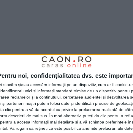
a evacuarea apei, la această oră pompierii
Pentru noi, confidențialitatea dvs. este importa
tăți
cărășene,
respectiv la
Remetea Pogănici
,
tri stocăm și/sau accesăm informații pe un dispozitiv, cum ar fi cookie-u
opompe, la
Caransebeș,
unde au fost inundate
dentificatori unici și informații standard trimise de un dispozitiv pentru p
l de pe străzile
Teiuș, Calea Severinului,
rea reclamelor și a conținutului, cercetarea audienței și dezvoltarea ser
 și partenerii noștri putem folosi date și identificări precise de geoloca
 la
Dezești
se intervine cu o motopompă
i da clic pentru a vă da acordul cu privire la prelucrarea realizată de cătr
form descrierii de mai sus. În mod alternativ, puteți da clic pentru a refu
rădină, iar la
Oțelu Roșu
se acționează cu
entru a accesa informații mai detaliate și a vă schimba preferințele în
a apei la imobilele din zona ștrandului.
ntul.
Vă rugăm să rețineți că este posibil ca anumite prelucrări ale date