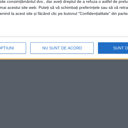
te consimțământul dvs., dar aveți dreptul de a refuza o astfel de prelu
umai acestui site web. Puteți să vă schimbați preferințele sau să vă ret
nind la acest site și făcând clic pe butonul "Confidențialitate" din parte
OPȚIUNI
NU SUNT DE ACORD
SUNT 