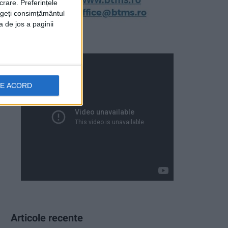
crare. Preferințele
rageți consimțământul
a de jos a paginii
DE ACORD
Articole recente