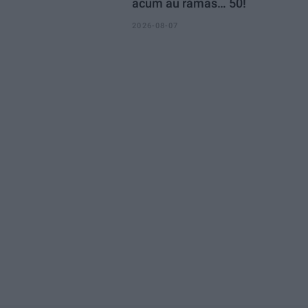
acum au rămas… 50!
2026-08-07