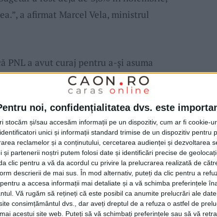
.”, a afirmat Marcel Vela, ministrul
că PNL a avut curaj pentru a-și asuma
il pentru România și că într-un timp foarte
 din credibilitatea României pe plan extern.
Pentru noi, confidențialitatea dvs. este importa
uă modalitate de guvernare pentru a grăbi,
tri stocăm și/sau accesăm informații pe un dispozitiv, cum ar fi cookie-u
area de legi. „Vom adopta un sistem de
dentificatori unici și informații standard trimise de un dispozitiv pentru p
. Nu vom merge pe OUG-uri, vom trimite în
rea reclamelor și a conținutului, cercetarea audienței și dezvoltarea ser
 și partenerii noștri putem folosi date și identificări precise de geoloca
amentul nu va fi de acord cu noi, ne vom
i da clic pentru a vă da acordul cu privire la prelucrarea realizată de cătr
form descrierii de mai sus. În mod alternativ, puteți da clic pentru a refu
rimisă în Parlament, deputații și senatorii
entru a accesa informații mai detaliate și a vă schimba preferințele în
depune amendamente, după care aceste
ntul.
Vă rugăm să rețineți că este posibil ca anumite prelucrări ale date
te consimțământul dvs., dar aveți dreptul de a refuza o astfel de prelu
bării, trimise spre promulgare
umai acestui site web. Puteți să vă schimbați preferințele sau să vă ret