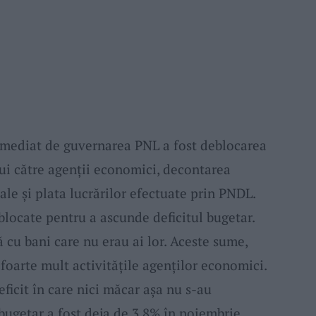
imediat de guvernarea PNL a fost deblocarea
ui către agenții economici, decontarea
le și plata lucrărilor efectuate prin PNDL.
blocate pentru a ascunde deficitul bugetar.
 cu bani care nu erau ai lor. Aceste sume,
 foarte mult activitățile agenților economici.
ficit în care nici măcar așa nu s-au
 bugetar a fost deja de 3,8% în noiembrie,