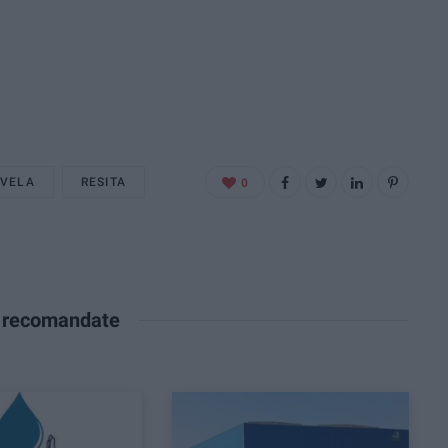
 VELA
RESITA
0
e recomandate