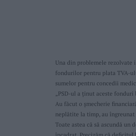
Una din problemele rezolvate 
fondurilor pentru plata TVA-ul
sumelor pentru concedii medica
„PSD-ul a ținut aceste fonduri 
Au făcut o șmecherie financiară
neplătite la timp, au îngreunat
Toate astea că să ascundă un de
încadrat. Precizăm că deficitul