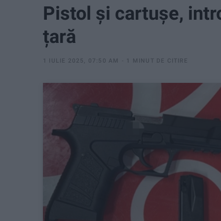
Pistol și cartușe, int
țară
1 IULIE 2025, 07:50 AM
1 MINUT DE CITIRE