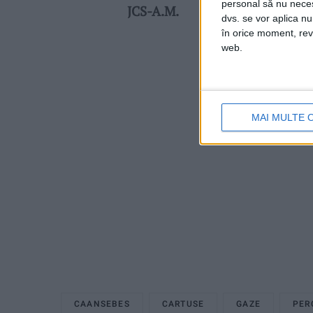
personal să nu necesi
JCS-A.M.
dvs. se vor aplica n
în orice moment, reve
web.
MAI MULTE 
CAANSEBES
CARTUSE
GAZE
PER