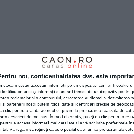
Pentru noi, confidențialitatea dvs. este importa
letală
, supusă autorizării, tip
pistol,
ce ar fi
tri stocăm și/sau accesăm informații pe un dispozitiv, cum ar fi cookie-u
unde ar fi fost adusă ilegal în țară, și 43 de
dentificatori unici și informații standard trimise de un dispozitiv pentru p
și 3 neletale, cu
gaze.
Toate au fost ridicate
rea reclamelor și a conținutului, cercetarea audienței și dezvoltarea ser
 și partenerii noștri putem folosi date și identificări precise de geoloca
ii pentru
nerespectarea regimului armelor și al
i da clic pentru a vă da acordul cu privire la prelucrarea realizată de cătr
form descrierii de mai sus. În mod alternativ, puteți da clic pentru a refu
tă
.
entru a accesa informații mai detaliate și a vă schimba preferințele în
ntul.
Vă rugăm să rețineți că este posibil ca anumite prelucrări ale date