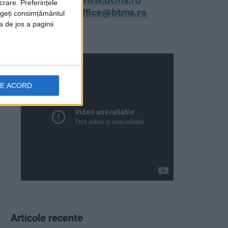
crare. Preferințele
rageți consimțământul
a de jos a paginii
DE ACORD
Articole recente