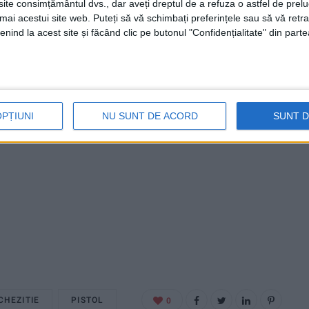
te consimțământul dvs., dar aveți dreptul de a refuza o astfel de prelu
umai acestui site web. Puteți să vă schimbați preferințele sau să vă ret
nind la acest site și făcând clic pe butonul "Confidențialitate" din parte
OPȚIUNI
NU SUNT DE ACORD
SUNT 
CHEZITIE
PISTOL
0