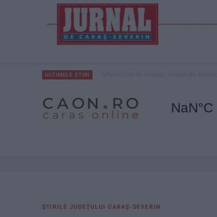
Ultimul bloc de locuințe sociale din Stavila
ULTIMELE ȘTIRI
ŞTIRILE JUDEŢULUI CARAŞ-SEVERIN