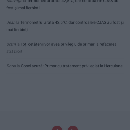
Sauvage
la
Termometrul arăta 42,5°C, dar controalele CJAS au
fost și mai fierbinți
Jean
la
Termometrul arăta 42,5°C, dar controalele CJAS au fost și
mai fierbinți
uctm
la
Toți cetățenii vor avea privilegiu de primar la refacerea
străzilor!
Dorin
la
Coșei acuză: Primar cu tratament privilegiat la Herculane!