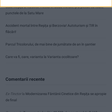
CSM Reșița a rezolvat meciul în două minute și a plecat cu toate
punctele de la Satu Mare
Accident mortal între Reșița și Berzovia! Autoturism și TIR în
flăcări!
Parcul Tricolorului, de mai bine de jumătate de an în șantier
Care va fi, oare, varianta la Varianta ocolitoare?
Comentarii recente
Ex-Tinctor
la
Modernizarea Fântânii Cinetice din Reșița se apropie
de final