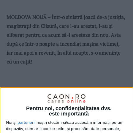
MOLDOVA NOUĂ – Într-o sinistră joacă de-a justiția,
magistrații din Clisură, care l-au arestat, l-au și
eliberat pentru ca acum să-l aresteze din nou. Asta
după ce într-o noapte a incendiat mașina victimei,
iar mai apoi a revenit, în altă noapte, s-o amenințe
cu un cuțit!
Pentru noi, confidențialitatea dvs.
este importantă
Noi și
parteneri
i noștri stocăm și/sau accesăm informații pe un
dispozitiv, cum ar fi cookie-urile, și procesăm date personale,