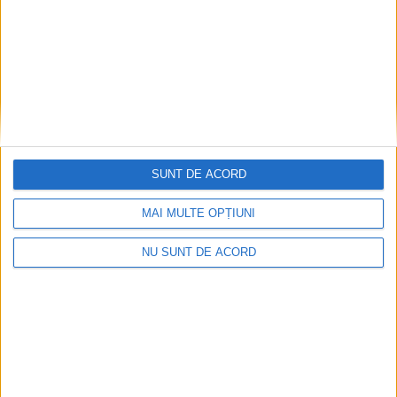
SUNT DE ACORD
MAI MULTE OPȚIUNI
NU SUNT DE ACORD
Parcul Tricolorului, de mai bine de jumătate de an
în șantier
2026-08-08