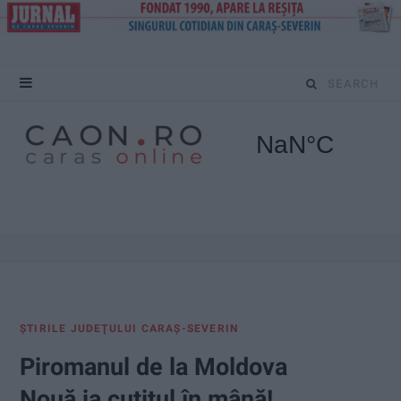
S
e
a
r
c
h
f
ŞTIRILE JUDEŢULUI CARAŞ-SEVERIN
o
Piromanul de la Moldova
r
Nouă ia cuțitul în mână!