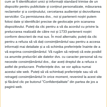
cum ar fi identificatori unici și informații standard trimise de un
dispozitiv pentru publicitate și conținut personalizate, măsurarea
reclamelor și a conținutului, cercetarea audienței și dezvoltarea
serviciilor.
Cu permisiunea dvs., noi și partenerii noștri putem
folosi date și identificări precise de geolocație prin scanarea
dispozitivului. Puteți da clic pentru a vă da acordul cu privire la
prelucrarea realizată de către noi și 1733 partenerii noștri
conform descrierii de mai sus. În mod alternativ, puteți da clic
pentru a refuza să vă dați consimțământul sau pentru a accesa
informații mai detaliate și a vă schimba preferințele înainte de a
vă exprima consimțământul.
Vă rugăm să rețineți că este posibil
ca anumite prelucrări ale datelor dvs. cu caracter personal să nu
necesite consimțământul dvs., dar aveți dreptul de a refuza o
Dincolo de poveștile despre libertăți și garanții
astfel de prelucrare. Preferințele dvs. se vor aplica numai
acestui site web. Puteți să vă schimbați preferințele sau să vă
procesuale există o precauție sinistră: unii sunt de
retrageți consimțământul în orice moment, revenind la acest site
neoprit! Iar asta se întâmplă în
Moldova Nouă
într-o
și făcând clic pe butonul "Confidențialitate" din partea de jos a
paginii web.
poveste
care a început anul acesta, între 2.00 și 3.00,
în noaptea de 16 iunie.