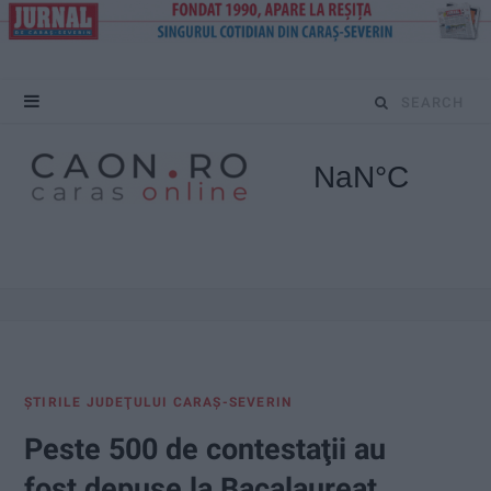
S
e
a
r
c
h
f
ŞTIRILE JUDEŢULUI CARAŞ-SEVERIN
o
Peste 500 de contestaţii au
r
fost depuse la Bacalaureat