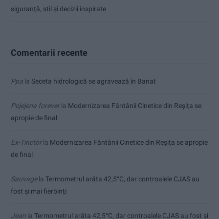
siguranță, stil și decizii inspirate
Comentarii recente
Ppa
la
Seceta hidrologică se agravează în Banat
Pojejena forever
la
Modernizarea Fântânii Cinetice din Reșița se
apropie de final
Ex-Tinctor
la
Modernizarea Fântânii Cinetice din Reșița se apropie
de final
Sauvage
la
Termometrul arăta 42,5°C, dar controalele CJAS au
fost și mai fierbinți
Jean
la
Termometrul arăta 42,5°C, dar controalele CJAS au fost și