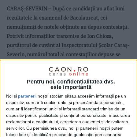
CARAŞ-SEVERIN – După ce candidaţii au aflat luni
rezultatele la examenul de Bacalaureat, cei
nemulţumiţi de notele obţinute au depus contestaţii.
Potrivit informaţiilor transmise de Ion Chiosa,
purtătorul de cuvânt al Inspectoratului Şcolar Caraş-
Severin, numărul total al contestaţiilor depuse se
ridică la 511!
Pentru noi, confidențialitatea dvs.
este importantă
Noi și
parteneri
i noștri stocăm și/sau accesăm informații pe un
dispozitiv, cum ar fi cookie-urile, și procesăm date personale,
cum ar fi identificatori unici și informații standard trimise de un
dispozitiv pentru publicitate și conținut personalizate, măsurarea
reclamelor și a conținutului, cercetarea audienței și dezvoltarea
serviciilor.
Cu permisiunea dvs., noi și partenerii noștri putem
folosi date și identificări precise de geolocație prin scanarea