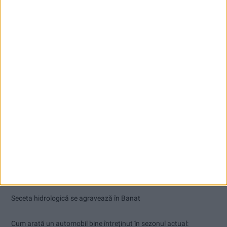
Articole recente
Ultimul bloc de locuințe sociale din Stavila, recepționat
ANUNŢ OPRIRE APĂ ÎN BOCȘA
Înainte au fost 44 și-acum au rămas… 50!
Seceta hidrologică se agravează în Banat
Cum arată un automobil bine întreținut în sezonul actual: