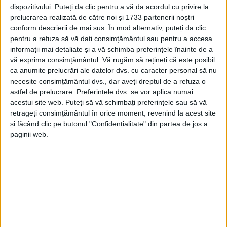
dispozitivului. Puteți da clic pentru a vă da acordul cu privire la
prelucrarea realizată de către noi și 1733 partenerii noștri
conform descrierii de mai sus. În mod alternativ, puteți da clic
pentru a refuza să vă dați consimțământul sau pentru a accesa
informații mai detaliate și a vă schimba preferințele înainte de a
vă exprima consimțământul.
Vă rugăm să rețineți că este posibil
ca anumite prelucrări ale datelor dvs. cu caracter personal să nu
necesite consimțământul dvs., dar aveți dreptul de a refuza o
astfel de prelucrare. Preferințele dvs. se vor aplica numai
acestui site web. Puteți să vă schimbați preferințele sau să vă
retrageți consimțământul în orice moment, revenind la acest site
și făcând clic pe butonul "Confidențialitate" din partea de jos a
paginii web.
Mai exact, la Limba şi literatura română s-au depus
210
contestaţii
(180 la profilul Real şi 30 la profilul
Uman), la proba obligatorie a profilului 150 (Istorie-
68 şi Matematică-82) iar la proba la alegere a
profilului şi specializării 151 (Anatomie-71, Biologie-