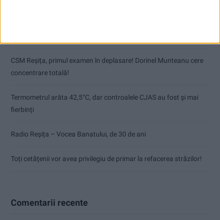
Articole recente
Pe toate șantierele se lucrează cu spor
CSM Reșița, primul examen în deplasare! Dorinel Munteanu cere
concentrare totală!
Termometrul arăta 42,5°C, dar controalele CJAS au fost și mai
fierbinți
Radio Reșița – Vocea Banatului, de 30 de ani
Toți cetățenii vor avea privilegiu de primar la refacerea străzilor!
Comentarii recente