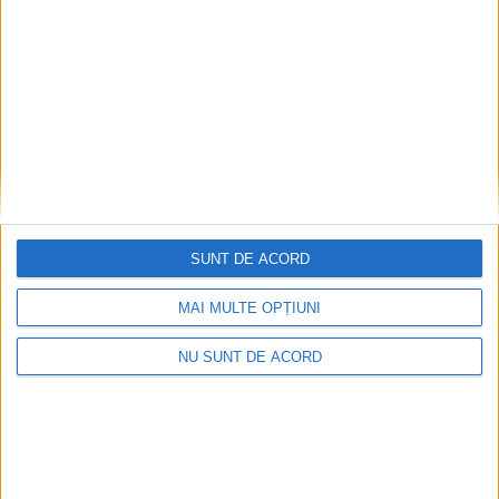
2026-08-06
SUNT DE ACORD
MAI MULTE OPȚIUNI
NU SUNT DE ACORD
CSM Reșița, primul examen în deplasare! Dorinel
Munteanu cere concentrare totală!
2026-08-06