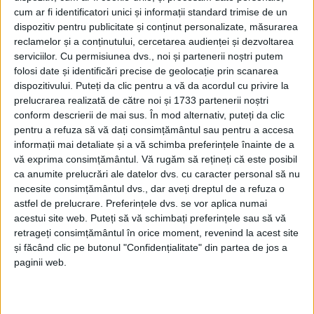
cum ar fi identificatori unici și informații standard trimise de un
dispozitiv pentru publicitate și conținut personalizate, măsurarea
reclamelor și a conținutului, cercetarea audienței și dezvoltarea
serviciilor.
Cu permisiunea dvs., noi și partenerii noștri putem
folosi date și identificări precise de geolocație prin scanarea
dispozitivului. Puteți da clic pentru a vă da acordul cu privire la
prelucrarea realizată de către noi și 1733 partenerii noștri
conform descrierii de mai sus. În mod alternativ, puteți da clic
pentru a refuza să vă dați consimțământul sau pentru a accesa
informații mai detaliate și a vă schimba preferințele înainte de a
În 19 august, Consiliul Județean făcea apelul
vă exprima consimțământul.
Vă rugăm să rețineți că este posibil
finanțării către asociațiile, fundațiile, organizațiile
ca anumite prelucrări ale datelor dvs. cu caracter personal să nu
necesite consimțământul dvs., dar aveți dreptul de a refuza o
nonprofit de interes general în domeniul
sportiv,
astfel de prelucrare. Preferințele dvs. se vor aplica numai
pentru acordarea de
finanțări nerambursabile pentru
acestui site web. Puteți să vă schimbați preferințele sau să vă
retrageți consimțământul în orice moment, revenind la acest site
sportul de performanță
. Bugetul alocat, 400.000 de lei,
și făcând clic pe butonul "Confidențialitate" din partea de jos a
putea fi câștigat chiar și de un singur solicitant, cu
paginii web.
condiția ca acesta să suporte o contribuție de cel
puțin 10 procente din valoarea finanțării acordate.