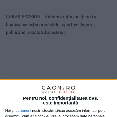
CARAȘ-SEVERIN – Administrația județeană a
finalizat selecția proiectelor sportive depuse,
publicând rezultatul acesteia!
Pentru noi, confidențialitatea dvs.
este importantă
Noi și
parteneri
i noștri stocăm și/sau accesăm informații pe un
dispozitiv, cum ar fi cookie-urile, și procesăm date personale,