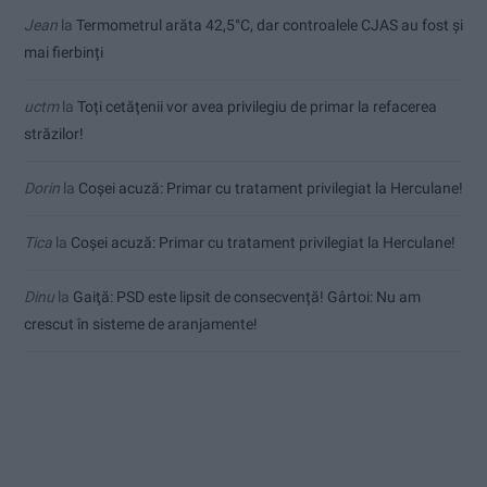
Jean
la
Termometrul arăta 42,5°C, dar controalele CJAS au fost și
mai fierbinți
uctm
la
Toți cetățenii vor avea privilegiu de primar la refacerea
străzilor!
Dorin
la
Coșei acuză: Primar cu tratament privilegiat la Herculane!
Tica
la
Coșei acuză: Primar cu tratament privilegiat la Herculane!
Dinu
la
Gaiţă: PSD este lipsit de consecvență! Gârtoi: Nu am
crescut în sisteme de aranjamente!