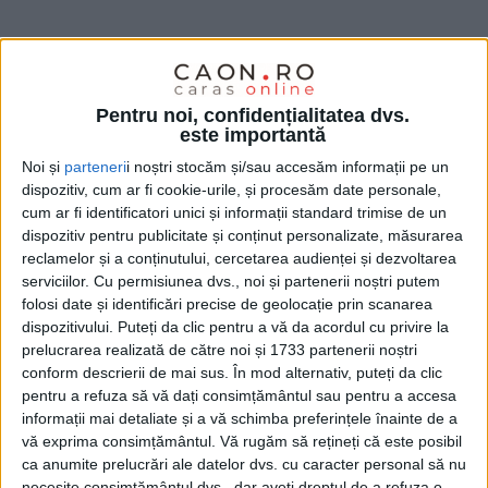
Pentru noi, confidențialitatea dvs.
este importantă
Noi și
parteneri
i noștri stocăm și/sau accesăm informații pe un
dispozitiv, cum ar fi cookie-urile, și procesăm date personale,
cum ar fi identificatori unici și informații standard trimise de un
dispozitiv pentru publicitate și conținut personalizate, măsurarea
reclamelor și a conținutului, cercetarea audienței și dezvoltarea
serviciilor.
Cu permisiunea dvs., noi și partenerii noștri putem
folosi date și identificări precise de geolocație prin scanarea
dispozitivului. Puteți da clic pentru a vă da acordul cu privire la
prelucrarea realizată de către noi și 1733 partenerii noștri
conform descrierii de mai sus. În mod alternativ, puteți da clic
pentru a refuza să vă dați consimțământul sau pentru a accesa
informații mai detaliate și a vă schimba preferințele înainte de a
vă exprima consimțământul.
Vă rugăm să rețineți că este posibil
ca anumite prelucrări ale datelor dvs. cu caracter personal să nu
necesite consimțământul dvs., dar aveți dreptul de a refuza o