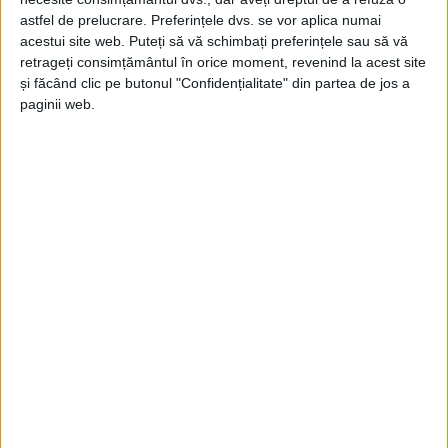
astfel de prelucrare. Preferințele dvs. se vor aplica numai
Este vorba de o solidaritate între
acestui site web. Puteți să vă schimbați preferințele sau să vă
generaţii. Iar nivelul mediu al pensiilor depinde
retrageți consimțământul în orice moment, revenind la acest site
și făcând clic pe butonul "Confidențialitate" din partea de jos a
nu de cât s-a cotizat în trecut, ci de
paginii web.
cât se cotizează în prezent de
către cei ce lucrează.
Într-adevăr, pensia fiecărui individ
depinde de câţi ani a lucrat, ce salariu a
avut în diferite perioade.
Este echitabil ca acela care a lucrat mai mult şi
mai bine (şi a avut un salariu mai mare) să
aibe o pensie mai mare. Aceste lucruri
diferenţiază pensiile indivizilor, dar