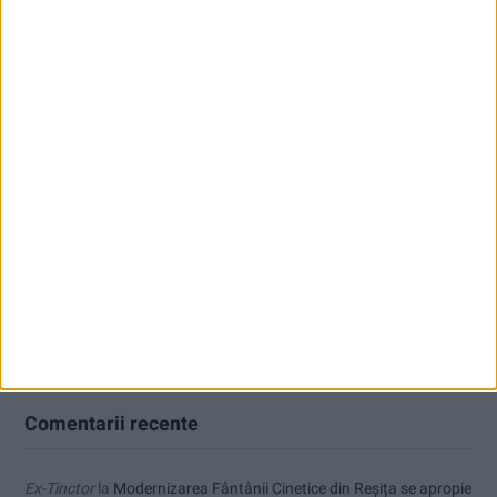
Articole recente
Nimeni nu ne poate izgoni din propriile amintiri!
Impact frontal mortal pe DN 6, la Armeniș
Tragedie la Dalboşeț! O femeie a fost carbonizată, casa a ars din
temelii!
Zece noi stații de încărcare pentru mașini electrice, la Caransebeș
Dorinel Munteanu a adus un fundaș cu experiență internațională
Comentarii recente
Ex-Tinctor
la
Modernizarea Fântânii Cinetice din Reșița se apropie