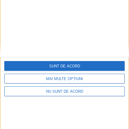
Arhive
A
r
h
i
v
e
SUNT DE ACORD
MAI MULTE OPȚIUNI
NU SUNT DE ACORD