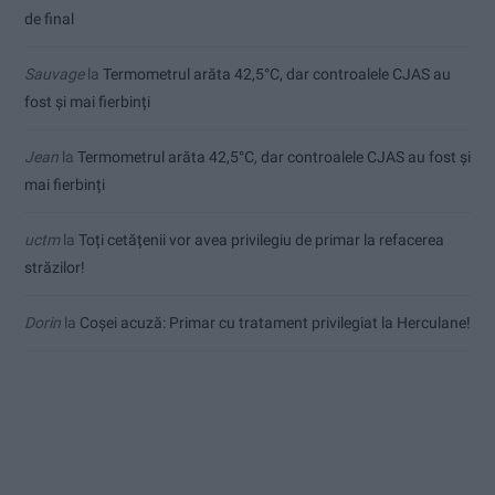
de final
Sauvage
la
Termometrul arăta 42,5°C, dar controalele CJAS au
fost și mai fierbinți
Jean
la
Termometrul arăta 42,5°C, dar controalele CJAS au fost și
mai fierbinți
uctm
la
Toți cetățenii vor avea privilegiu de primar la refacerea
străzilor!
Dorin
la
Coșei acuză: Primar cu tratament privilegiat la Herculane!