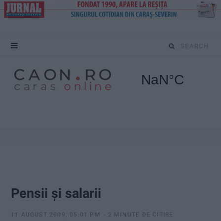
S
e
a
r
c
h
f
o
Pensii şi salarii
r
11 AUGUST 2009, 05:01 PM
2 MINUTE DE CITIRE