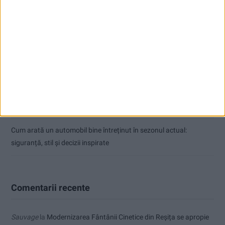
Articole recente
Ultimul bloc de locuințe sociale din Stavila, recepționat
ANUNŢ OPRIRE APĂ ÎN BOCȘA
Înainte au fost 44 și-acum au rămas… 50!
Seceta hidrologică se agravează în Banat
Cum arată un automobil bine întreținut în sezonul actual:
siguranță, stil și decizii inspirate
Comentarii recente
Sauvage
la
Modernizarea Fântânii Cinetice din Reșița se apropie