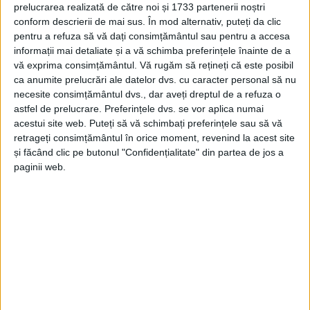
prelucrarea realizată de către noi și 1733 partenerii noștri
conform descrierii de mai sus. În mod alternativ, puteți da clic
pentru a refuza să vă dați consimțământul sau pentru a accesa
informații mai detaliate și a vă schimba preferințele înainte de a
vă exprima consimțământul.
Vă rugăm să rețineți că este posibil
ca anumite prelucrări ale datelor dvs. cu caracter personal să nu
necesite consimțământul dvs., dar aveți dreptul de a refuza o
astfel de prelucrare. Preferințele dvs. se vor aplica numai
acestui site web. Puteți să vă schimbați preferințele sau să vă
retrageți consimțământul în orice moment, revenind la acest site
și făcând clic pe butonul "Confidențialitate" din partea de jos a
paginii web.
Este vorba despre imobilele de pe
Bd. Republicii nr.
28, Str. Făgărașului nr. 37 și Str. Vlădeasa nr. 2,
care
vor intra într-un amplu proces de modernizare.
Proiectul prevede reabilitarea termică a fațadelor și
acoperișurilor, montarea de ferestre termoizolante
moderne, iluminat inteligent în spațiile comune,