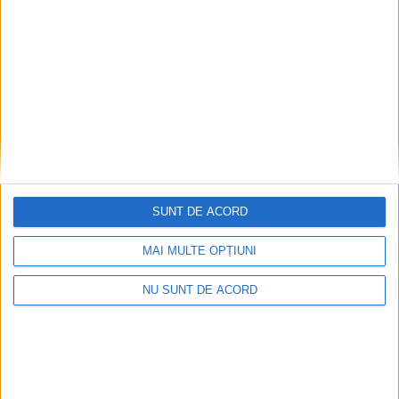
SUNT DE ACORD
MAI MULTE OPȚIUNI
Înainte au fost 44 și-acum au rămas… 50!
NU SUNT DE ACORD
2026-08-07