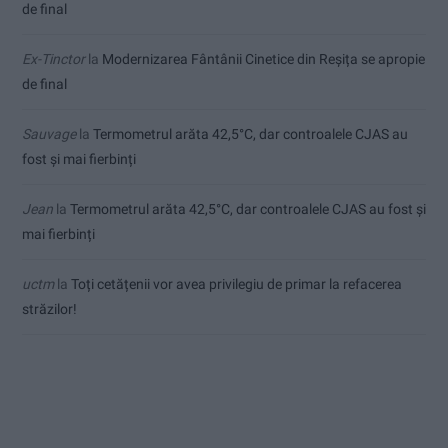
de final
Ex-Tinctor
la
Modernizarea Fântânii Cinetice din Reșița se apropie
de final
Sauvage
la
Termometrul arăta 42,5°C, dar controalele CJAS au
fost și mai fierbinți
Jean
la
Termometrul arăta 42,5°C, dar controalele CJAS au fost și
mai fierbinți
uctm
la
Toți cetățenii vor avea privilegiu de primar la refacerea
străzilor!