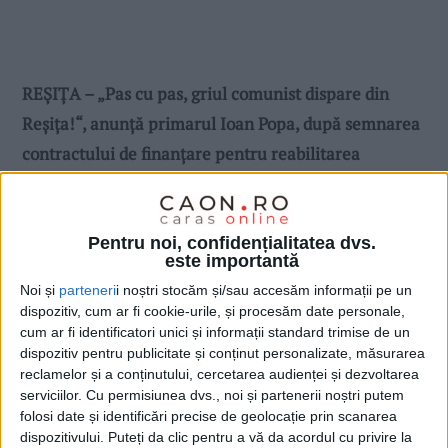
REȘIȚA – „Pas cu pas, griul comunist dispare din
Reșița!“, anunță primarul Ioan Popa, după semnarea
contractului de finanțare pentru reabilitarea
energetică a trei blocuri-turn din Govândari!
Pentru noi, confidențialitatea dvs.
este importantă
Noi și
parteneri
i noștri stocăm și/sau accesăm informații pe un
dispozitiv, cum ar fi cookie-urile, și procesăm date personale,
cum ar fi identificatori unici și informații standard trimise de un
dispozitiv pentru publicitate și conținut personalizate, măsurarea
reclamelor și a conținutului, cercetarea audienței și dezvoltarea
serviciilor.
Cu permisiunea dvs., noi și partenerii noștri putem
folosi date și identificări precise de geolocație prin scanarea
dispozitivului. Puteți da clic pentru a vă da acordul cu privire la