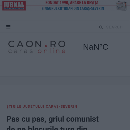
S
e
a
r
c
h
f
ŞTIRILE JUDEŢULUI CARAŞ-SEVERIN
o
Pas cu pas, griul comunist
r
de pe blocurile turn din