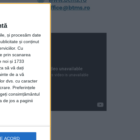
ntă
rile, și procesăm date
ublicitate și conținut
viciilor.
Cu
ție prin scanarea
e noi și 1733
za să vă dați
ainte de a vă
lor dvs. cu caracter
crare. Preferințele
rageți consimțământul
a de jos a paginii
Articole recente
DE ACORD