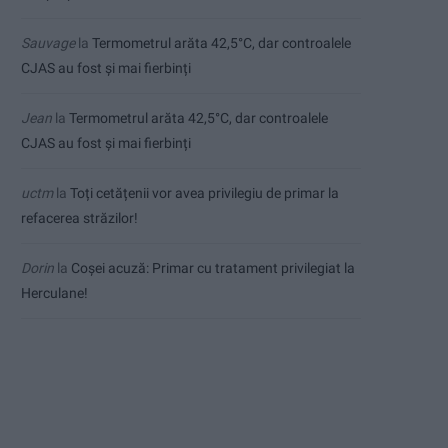
Sauvage
la
Termometrul arăta 42,5°C, dar controalele
CJAS au fost și mai fierbinți
Jean
la
Termometrul arăta 42,5°C, dar controalele
CJAS au fost și mai fierbinți
uctm
la
Toți cetățenii vor avea privilegiu de primar la
refacerea străzilor!
Dorin
la
Coșei acuză: Primar cu tratament privilegiat la
Herculane!