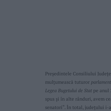
Președintele Consiliului Județ
mulțumească tuturor
parlament
Legea Bugetului de Stat
pe anul 
spus și în alte rânduri, avem c
senatori“. În total, județului i-