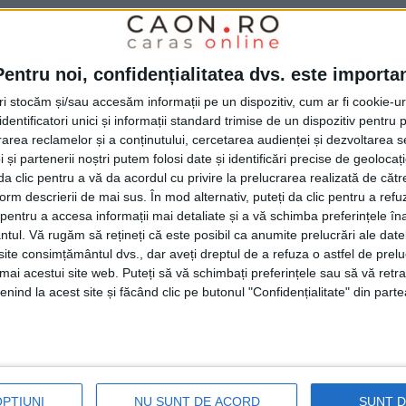
Pentru noi, confidențialitatea dvs. este importa
e din 61 de
amendamente
care sunt destinate
tri stocăm și/sau accesăm informații pe un dispozitiv, cum ar fi cookie-u
unor investiții punctuale.
Hurduzeu
a amintit
dentificatori unici și informații standard trimise de un dispozitiv pentru p
și modernizarea Sălii Polivalente din Reșița
rea reclamelor și a conținutului, cercetarea audienței și dezvoltarea ser
 și partenerii noștri putem folosi date și identificări precise de geoloca
ntrului Școlar de Educație Incluzivă Christiana
i da clic pentru a vă da acordul cu privire la prelucrarea realizată de cătr
incte (PSD); Finanțare cheltuieli neeligibile
form descrierii de mai sus. În mod alternativ, puteți da clic pentru a refu
entru a accesa informații mai detaliate și a vă schimba preferințele în
 între nucleele urbane Govândari și Centrul
ntul.
Vă rugăm să rețineți că este posibil ca anumite prelucrări ale date
te consimțământul dvs., dar aveți dreptul de a refuza o astfel de prelu
omponenta 2 – Promenada și Pasarele» (PNL);
umai acestui site web. Puteți să vă schimbați preferințele sau să vă ret
mna și Cornea (AUR).
De asemenea, s-au
nind la acest site și făcând clic pe butonul "Confidențialitate" din parte
inorităților naționale: Ștefan Bouda, Giureci-
 Petrețchi, Ognean Crîstici.“
OPȚIUNI
NU SUNT DE ACORD
SUNT 