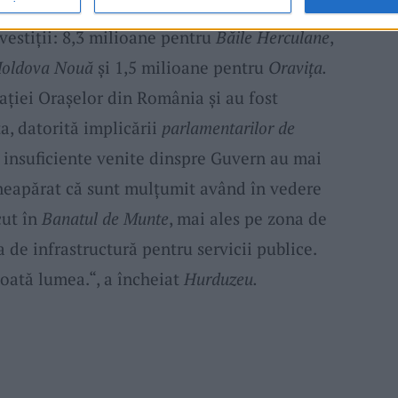
 alte 4
amendamente,
sunt pentru finalizarea
vestiții: 8,3 milioane pentru
Băile Herculane
,
oldova Nouă
și 1,5 milioane pentru
Oravița.
iației Orașelor din România și au fost
a, datorită implicării
parlamentarilor de
le insuficiente venite dinspre Guvern au mai
neapărat că sunt mulțumit având în vedere
cut în
Banatul de Munte
, mai ales pe zona de
a de infrastructură pentru servicii publice.
toată lumea.“, a încheiat
Hurduzeu.