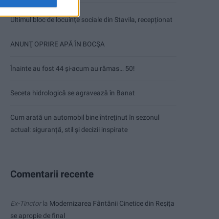
Ultimul bloc de locuințe sociale din Stavila, recepționat
ANUNŢ OPRIRE APĂ ÎN BOCȘA
Înainte au fost 44 și-acum au rămas… 50!
Seceta hidrologică se agravează în Banat
Cum arată un automobil bine întreținut în sezonul
actual: siguranță, stil și decizii inspirate
Comentarii recente
Ex-Tinctor
la
Modernizarea Fântânii Cinetice din Reșița
se apropie de final