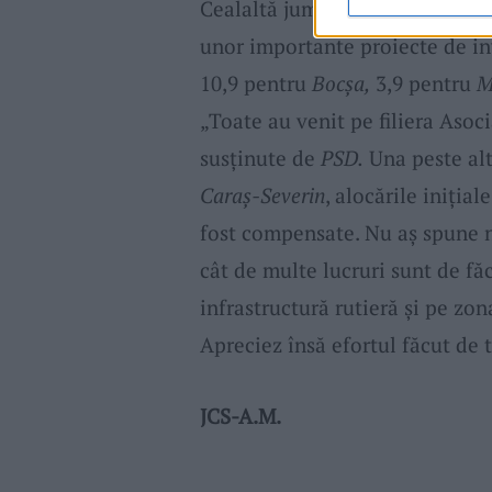
Cealaltă jumătate din bani, din
unor importante proiecte de in
10,9 pentru
Bocșa,
3,9 pentru
M
„Toate au venit pe filiera Asoc
susținute de
PSD.
Una peste alt
Caraș-Severin
, alocările iniția
fost compensate. Nu aș spune 
cât de multe lucruri sunt de fă
infrastructură rutieră și pe zon
Apreciez însă efortul făcut de 
JCS-A.M.