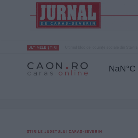
Ultimul bloc de locuințe sociale din Stavila
ULTIMELE ȘTIRI
ŞTIRILE JUDEŢULUI CARAŞ-SEVERIN