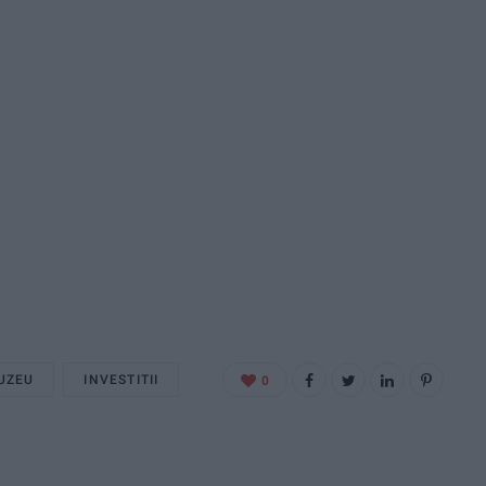
UZEU
INVESTITII
0