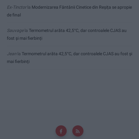
Ex-Tinctor
la
Modernizarea Fântânii Cinetice din Reșița se apropie
de final
Sauvage
la
Termometrul arăta 42,5°C, dar controalele CJAS au
fost și mai fierbinți
Jean
la
Termometrul arăta 42,5°C, dar controalele CJAS au fost și
mai fierbinți