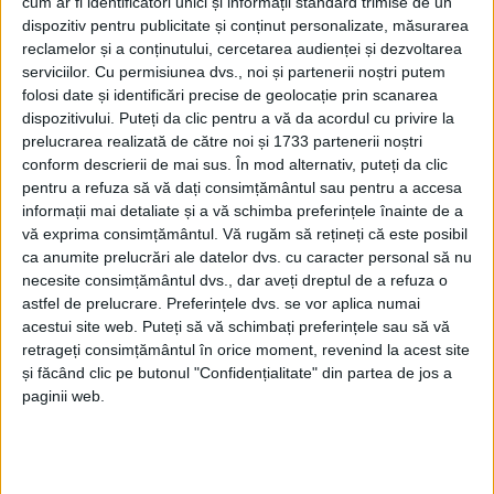
cum ar fi identificatori unici și informații standard trimise de un
dispozitiv pentru publicitate și conținut personalizate, măsurarea
reclamelor și a conținutului, cercetarea audienței și dezvoltarea
serviciilor.
Cu permisiunea dvs., noi și partenerii noștri putem
folosi date și identificări precise de geolocație prin scanarea
dispozitivului. Puteți da clic pentru a vă da acordul cu privire la
prelucrarea realizată de către noi și 1733 partenerii noștri
conform descrierii de mai sus. În mod alternativ, puteți da clic
pentru a refuza să vă dați consimțământul sau pentru a accesa
Deși reprezentanții municipalității spuneau la finele
informații mai detaliate și a vă schimba preferințele înainte de a
anului trecut că se va găsi o firmă care să facă
vă exprima consimțământul.
Vă rugăm să rețineți că este posibil
ca anumite prelucrări ale datelor dvs. cu caracter personal să nu
proiectarea, după mai bine de 8 luni situația e
necesite consimțământul dvs., dar aveți dreptul de a refuza o
aceeași: clădirile de vizavi de episcopie se
astfel de prelucrare. Preferințele dvs. se vor aplica numai
acestui site web. Puteți să vă schimbați preferințele sau să vă
degradează pe zi ce trece. Fapt care l-a făcut pe
retrageți consimțământul în orice moment, revenind la acest site
liberalul
Puiu Paica
să-l interpeleze pe
primarul Felix
și făcând clic pe butonul "Confidențialitate" din partea de jos a
Borcean
: „Am tot repetat, domnule primar, rezolvați
paginii web.
problema cu clădirea de vizavi de episcopie, vă aduc
eu vopsea, haideți să o vopsim. Haideți să o rezolvăm