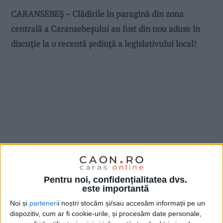
CARANSEBEȘ – Clădirile în paragină din zona
centrală a Caransebeșului au fost din nou aduse în
discuție la o recentă ședință a legislativului local!
Pentru noi, confidențialitatea dvs.
este importantă
Noi și
parteneri
i noștri stocăm și/sau accesăm informații pe un
dispozitiv, cum ar fi cookie-urile, și procesăm date personale,