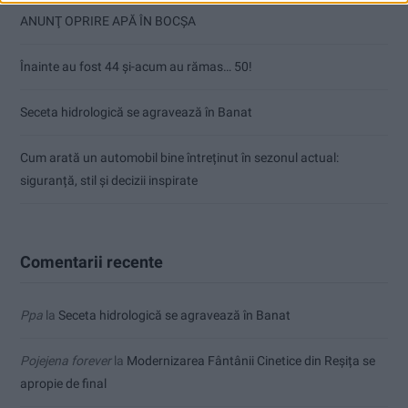
ANUNŢ OPRIRE APĂ ÎN BOCȘA
Înainte au fost 44 și-acum au rămas… 50!
Seceta hidrologică se agravează în Banat
Cum arată un automobil bine întreținut în sezonul actual:
siguranță, stil și decizii inspirate
Comentarii recente
Ppa
la
Seceta hidrologică se agravează în Banat
Pojejena forever
la
Modernizarea Fântânii Cinetice din Reșița se
apropie de final