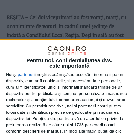
REȘIȚA – Cei doi viceprimari au fost votaţi, marţi, cu
unanimitate de voturi, în cadrul unei şedinţe de
îndată a Consiliului Local Reşiţa. Deşi în sală au fost
prezenţi doar 21 din cei 22 de consilieri, unul dintre
ei – liberalul Aurică Borobar – a votat pe…
Pentru noi, confidențialitatea dvs.
WhatsApp. Numărătoarea a scos un scor de câte 21
este importantă
de voturi atât pentru Mădălina Chiosa, cât şi pentru
Noi și
parteneri
i noștri stocăm și/sau accesăm informații pe un
Adrian Dacica!
dispozitiv, cum ar fi cookie-urile, și procesăm date personale,
cum ar fi identificatori unici și informații standard trimise de un
dispozitiv pentru publicitate și conținut personalizate, măsurarea
reclamelor și a conținutului, cercetarea audienței și dezvoltarea
serviciilor.
Cu permisiunea dvs., noi și partenerii noștri putem
folosi date și identificări precise de geolocație prin scanarea
dispozitivului. Puteți da clic pentru a vă da acordul cu privire la
prelucrarea realizată de către noi și 1733 partenerii noștri
conform descrierii de mai sus. În mod alternativ, puteți da clic