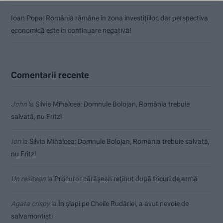
Ioan Popa: România rămâne în zona investițiilor, dar perspectiva
economică este în continuare negativă!
Comentarii recente
John
la
Silvia Mihalcea: Domnule Bolojan, România trebuie
salvată, nu Fritz!
Ion
la
Silvia Mihalcea: Domnule Bolojan, România trebuie salvată,
nu Fritz!
Un resitean
la
Procuror cărășean reținut după focuri de armă
Agata crispy
la
În șlapi pe Cheile Rudăriei, a avut nevoie de
salvamontiști