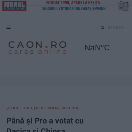
S
e
a
r
c
h
f
ŞTIRILE JUDEŢULUI CARAŞ-SEVERIN
o
Până şi Pro a votat cu
r
Dacica şi Chiosa