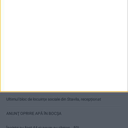
Articole recente
Ultimul bloc de locuințe sociale din Stavila, recepționat
ANUNŢ OPRIRE APĂ ÎN BOCȘA
Înainte au fost 44 și-acum au rămas… 50!