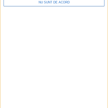
NU SUNT DE ACORD
ANUNŢ OPRIRE APĂ ÎN BOCȘA
2026-08-07