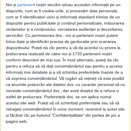
Noi și
parteneri
i noștri stocăm și/sau accesăm informații pe un
dispozitiv, cum ar fi cookie-urile, și procesăm date personale,
cum ar fi identificatori unici și informații standard trimise de un
dispozitiv pentru publicitate și conținut personalizate, măsurarea
reclamelor și a conținutului, cercetarea audienței și dezvoltarea
serviciilor.
Cu permisiunea dvs., noi și partenerii noștri putem
folosi date și identificări precise de geolocație prin scanarea
dispozitivului. Puteți da clic pentru a vă da acordul cu privire la
prelucrarea realizată de către noi și 1733 partenerii noștri
conform descrierii de mai sus. În mod alternativ, puteți da clic
pentru a refuza să vă dați consimțământul sau pentru a accesa
informații mai detaliate și a vă schimba preferințele înainte de a
vă exprima consimțământul.
Vă rugăm să rețineți că este posibil
ca anumite prelucrări ale datelor dvs. cu caracter personal să nu
„După cum se știe, după înfrângerea cu CS Mioveni
necesite consimțământul dvs., dar aveți dreptul de a refuza o
astfel de prelucrare. Preferințele dvs. se vor aplica numai
am avut o ședință cu antrenorul Dorinel Munteanu,
acestui site web. Puteți să vă schimbați preferințele sau să vă
care mi-a prezentat o listă cu opt jucători cu care,
retrageți consimțământul în orice moment, revenind la acest site
și făcând clic pe butonul "Confidențialitate" din partea de jos a
din punct de vedere tactic, fizic și tehnic, nu dorește
paginii web.
să mai colaboreze. Îmi pare rău și le-am propus o