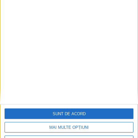
Ultimul bloc de locuințe sociale din Stavila,
recepționat
2026-08-07
SUNT DE ACORD
MAI MULTE OPȚIUNI