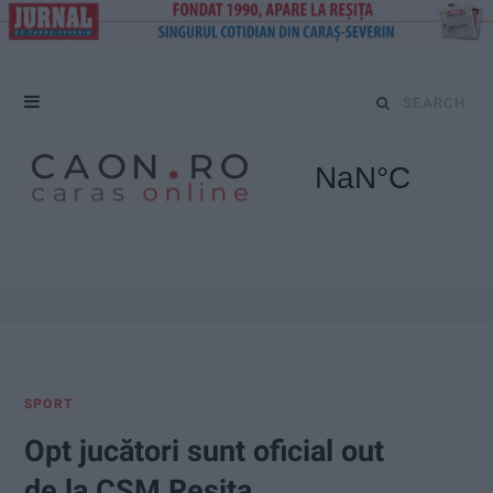
S
e
a
r
c
h
f
SPORT
o
Opt jucători sunt oficial out
r
de la CSM Reșița