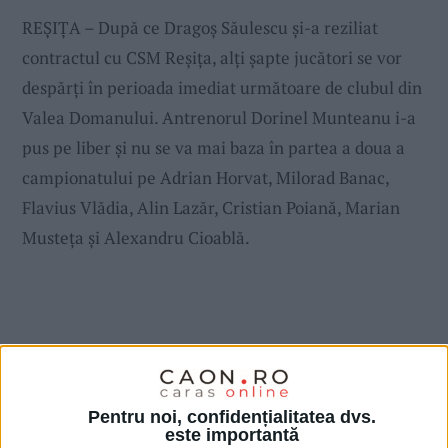
REȘIȚA – După ce Dragoș Săulescu și-a reziliat
contractul cu CSM Reșița, alți șapte jucători se vor
despărți în perioada imediat următoare de clubul din
Valea Domanului. Antrenorul Dorinel Munteanu i-a
pus pe liber și nu se va mai baza în partea a doua a
campionatului pe Adrian Horvat, Milorad Banac,
Flavius Vlădia, Alin Lazăr, Cristian Poiană, Marian
Musteța și Alexandru Cioablă.
Pentru noi, confidențialitatea dvs.
este importantă