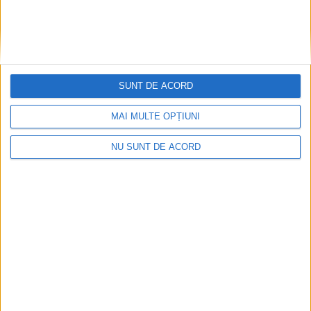
SUNT DE ACORD
MAI MULTE OPȚIUNI
NU SUNT DE ACORD
Fântâna Cinetică din Reșița împlinește 42 de ani!
2026-08-06