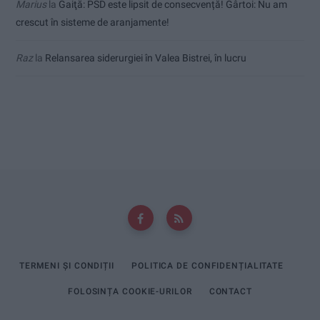
Marius
la
Gaiţă: PSD este lipsit de consecvență! Gârtoi: Nu am
crescut în sisteme de aranjamente!
Raz
la
Relansarea siderurgiei în Valea Bistrei, în lucru
TERMENI ȘI CONDIȚII
POLITICA DE CONFIDENȚIALITATE
FOLOSINȚA COOKIE-URILOR
CONTACT