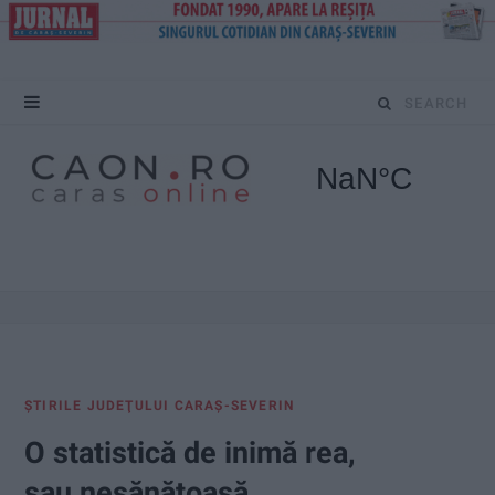
S
e
a
r
c
h
f
ŞTIRILE JUDEŢULUI CARAŞ-SEVERIN
o
O statistică de inimă rea,
r
sau nesănătoasă