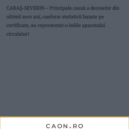
CARAȘ-SEVERIN – Principala cauză a deceselor din
ultimii zece ani, conform statisticii bazate pe
certificate, au reprezentat-o bolile aparatului
circulator!