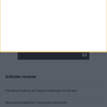
Articole recente
Fântâna Cinetică din Reșița împlinește 42 de ani!
Mai puțini inspectori, mai puține controale