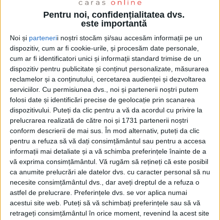
Pentru noi, confidențialitatea dvs.
este importantă
Noi și
parteneri
i noștri stocăm și/sau accesăm informații pe un
dispozitiv, cum ar fi cookie-urile, și procesăm date personale,
cum ar fi identificatori unici și informații standard trimise de un
dispozitiv pentru publicitate și conținut personalizate, măsurarea
reclamelor și a conținutului, cercetarea audienței și dezvoltarea
serviciilor.
Cu permisiunea dvs., noi și partenerii noștri putem
folosi date și identificări precise de geolocație prin scanarea
Potrivit Barometrului Informat.ro – INSCOP
dispozitivului. Puteți da clic pentru a vă da acordul cu privire la
Research „România între Magie și Ezoterie“ publicat
prelucrarea realizată de către noi și 1731 partenerii noștri
conform descrierii de mai sus. În mod alternativ, puteți da clic
luni, un sondaj reprezentativ la nivel național
pentru a refuza să vă dați consimțământul sau pentru a accesa
realizat în perioada 6-10 octombrie 2025 pe un
informații mai detaliate și a vă schimba preferințele înainte de a
eșantion de 1.100 respondenți, 31,1% dintre aceștia
vă exprima consimțământul.
Vă rugăm să rețineți că este posibil
ca anumite prelucrări ale datelor dvs. cu caracter personal să nu
cred „că e cel mai bine să ții cont de superstiții în
necesite consimțământul dvs., dar aveți dreptul de a refuza o
domeniul sănătății“. Sondajul nu detaliază
astfel de prelucrare. Preferințele dvs. se vor aplica numai
acestui site web. Puteți să vă schimbați preferințele sau să vă
superstițiile, ci doar intenția de vot a respondenților,
retrageți consimțământul în orice moment, revenind la acest site