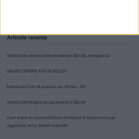
Articole recente
Ultimul bloc de locuințe sociale din Stavila, recepționat
ANUNŢ OPRIRE APĂ ÎN BOCȘA
Înainte au fost 44 și-acum au rămas… 50!
Seceta hidrologică se agravează în Banat
Cum arată un automobil bine întreținut în sezonul actual:
siguranță, stil și decizii inspirate