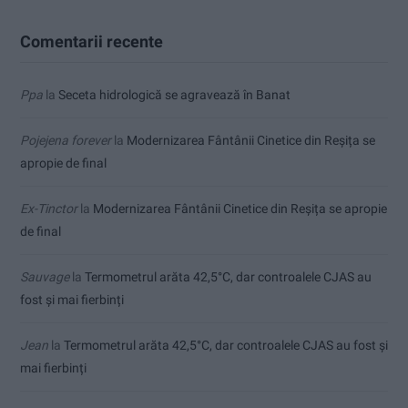
Comentarii recente
Ppa
la
Seceta hidrologică se agravează în Banat
Pojejena forever
la
Modernizarea Fântânii Cinetice din Reșița se
apropie de final
Ex-Tinctor
la
Modernizarea Fântânii Cinetice din Reșița se apropie
de final
Sauvage
la
Termometrul arăta 42,5°C, dar controalele CJAS au
fost și mai fierbinți
Jean
la
Termometrul arăta 42,5°C, dar controalele CJAS au fost și
mai fierbinți