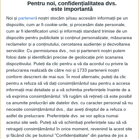
Pentru noi, confidențialitatea dvs.
este importantă
Noi și
parteneri
i noștri stocăm și/sau accesăm informații pe un
dispozitiv, cum ar fi cookie-urile, și procesăm date personale,
cum ar fi identificatori unici și informații standard trimise de un
dispozitiv pentru publicitate și conținut personalizate, măsurarea
reclamelor și a conținutului, cercetarea audienței și dezvoltarea
serviciilor.
Cu permisiunea dvs., noi și partenerii noștri putem
folosi date și identificări precise de geolocație prin scanarea
Conform programării inițiale, data limită a evaluării
dispozitivului. Puteți da clic pentru a vă da acordul cu privire la
ofertelor depuse pentru realizarea proiectului
prelucrarea realizată de către noi și 1733 partenerii noștri
conform descrierii de mai sus. În mod alternativ, puteți da clic
„Legătura rutieră între DN 58 și Valea Țerovei (zona
pentru a refuza să vă dați consimțământul sau pentru a accesa
industrială)“
a fost fixată pentru 13 iunie. Pentru
informații mai detaliate și a vă schimba preferințele înainte de a
vă exprima consimțământul.
Vă rugăm să rețineți că este posibil
contractul cu o valoare estimată la 41.069.518,43 lei,
ca anumite prelucrări ale datelor dvs. cu caracter personal să nu
având ca principală sursă de finanțare
Programul
necesite consimțământul dvs., dar aveți dreptul de a refuza o
Regional Vest
au depus oferte asocierile de firme
astfel de prelucrare. Preferințele dvs. se vor aplica numai
acestui site web. Puteți să vă schimbați preferințele sau să vă
conduse de
STRABAG (București), Euro Business
retrageți consimțământul în orice moment, revenind la acest site
Concept (Târgu Neamț), Road Soil (Timișoara), PORR
și făcând clic pe butonul "Confidențialitate" din partea de jos a