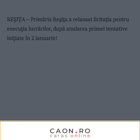
REȘIȚA – Primăria Reșița a relansat licitația pentru
execuția lucrărilor, după anularea primei tentative
inițiate în 2 ianuarie!